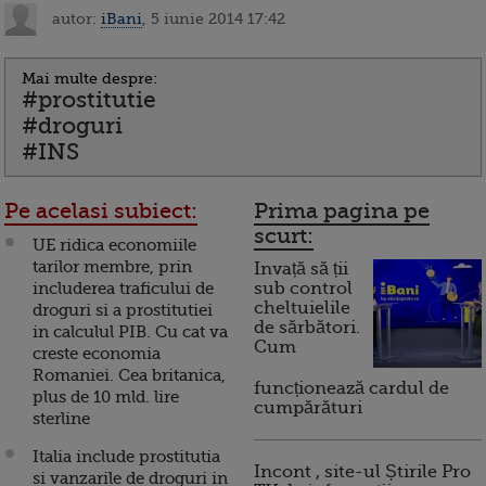
autor:
iBani
, 5 iunie 2014 17:42
Mai multe despre:
#prostitutie
#droguri
#INS
Pe acelasi subiect:
Prima pagina pe
scurt:
UE ridica economiile
tarilor membre, prin
Invață să ții
includerea traficului de
sub control
cheltuielile
droguri si a prostitutiei
de sărbători.
in calculul PIB. Cu cat va
Cum
creste economia
Romaniei. Cea britanica,
funcționează cardul de
plus de 10 mld. lire
cumpărături
sterline
Italia include prostitutia
Incont , site-ul Știrile Pro
si vanzarile de droguri in