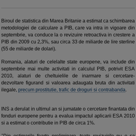
Biroul de statistica din Marea Britanie a estimat ca schimbarea
metodologiei de calculare a PIB, care va intra in vigoare din
septembrie, va conduce la o revizuire retroactiva in crestere a
PIB din 2009 cu 2,3%, sau circa 33 de miliarde de lire sterline
(55 de miliarde de dolari).
Romania, alaturi de celelalte state europene, va include din
septembrie mai multe activitati in calculul PIB, potrivit ESA
2010, alaturi de cheltuielile de inarmare si cercetare-
dezvoltare figurand si valoarea adaugata bruta din activitati
ilegale,
precum prostitutie, trafic de droguri si contrabanda
.
INS a derulat in ultimul an si jumatate o cercetare finantata din
fonduri europene pentru a evalua impactul aplicarii ESA 2010
si a estimat o contributie in PIB de circa 1%.
"Din estimarile foarte preliminare, toate revizuirile nu o sa