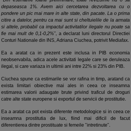
depaseasca 1%. Avem aici cercetarea dezvoltarea cu o
pondere un pic mai mare in alte state, din pacate. La o prima
citire a datelor, pentru ca mai sunt si cheltuielile de la armata
si altele, probabil ca impactul activitatilor ilegale nu poate sa
fie mai mult de 0,1-0,2%"
, a declarat luni directorul Directiei
Conturi Nationale din INS, Adriana Ciuchea, potrivit Mediafax.
Ea a aratat ca in prezent este inclusa in PIB economia
neobservabila, adica acele activitati legale care se deruleaza
ilegal, si care variaza in ultimii ani intre 22% si 23% din PIB.
Ciuchea spune ca estimarile se vor rafina in timp, aratand ca
exista limitari obiective mai ales in ceea ce inseamna
estimarea valorii adaugate brute privind traficul de droguri
catre alte state europene si exportul de servicii de prostitutie.
Ea a aratat ca pot exista diferente metodologice si in ceea ce
inseamna prostitutia de lux, fiind mai dificil de facut
diferentierea dintre prostituate si femeile "intretinute".