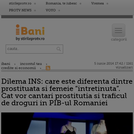
stirileprotv.ro
Romania, te iubesc
Vremea
PROTV NEWS
VOYO
ibani
incontul tau
5 iunie 2014 17:42 / 1161
vizualizari
credite si economii
Dilema INS: care este diferenta dintre
prostituata si femeie “intretinuta”.
Cat vor cantari prostitutia si traficul
de droguri in PIB-ul Romaniei