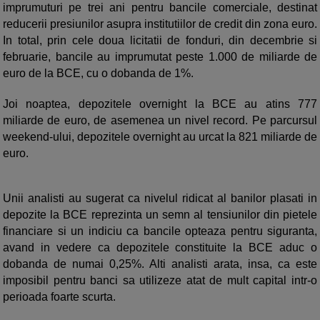
imprumuturi pe trei ani pentru bancile comerciale, destinat
reducerii presiunilor asupra institutiilor de credit din zona euro.
In total, prin cele doua licitatii de fonduri, din decembrie si
februarie, bancile au imprumutat peste 1.000 de miliarde de
euro de la BCE, cu o dobanda de 1%.
Joi noaptea, depozitele overnight la BCE au atins 777
miliarde de euro, de asemenea un nivel record. Pe parcursul
weekend-ului, depozitele overnight au urcat la 821 miliarde de
euro.
Unii analisti au sugerat ca nivelul ridicat al banilor plasati in
depozite la BCE reprezinta un semn al tensiunilor din pietele
financiare si un indiciu ca bancile opteaza pentru siguranta,
avand in vedere ca depozitele constituite la BCE aduc o
dobanda de numai 0,25%. Alti analisti arata, insa, ca este
imposibil pentru banci sa utilizeze atat de mult capital intr-o
perioada foarte scurta.