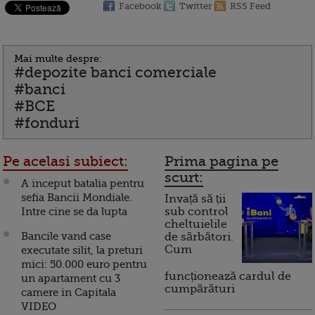
Facebook
Twitter
RSS Feed
Mai multe despre:
#depozite banci comerciale
#banci
#BCE
#fonduri
Pe acelasi subiect:
Prima pagina pe
scurt:
A inceput batalia pentru
sefia Bancii Mondiale.
Invață să ții
Intre cine se da lupta
sub control
cheltuielile
Bancile vand case
de sărbători.
Cum
executate silit, la preturi
mici: 50.000 euro pentru
funcționează cardul de
un apartament cu 3
cumpărături
camere in Capitala
VIDEO