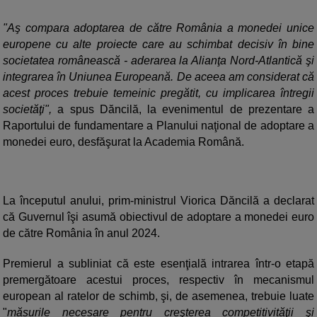
"Aş compara adoptarea de către România a monedei unice
europene cu alte proiecte care au schimbat decisiv în bine
societatea românească - aderarea la Alianţa Nord-Atlantică şi
integrarea în Uniunea Europeană. De aceea am considerat că
acest proces trebuie temeinic pregătit, cu implicarea întregii
societăţi",
a spus Dăncilă, la evenimentul de prezentare a
Raportului de fundamentare a Planului naţional de adoptare a
monedei euro, desfăşurat la Academia Română.
La începutul anului, prim-ministrul Viorica Dăncilă a declarat
că Guvernul îşi asumă obiectivul de adoptare a monedei euro
de către România în anul 2024.
Premierul a subliniat că este esenţială intrarea într-o etapă
premergătoare acestui proces, respectiv în mecanismul
european al ratelor de schimb, şi, de asemenea, trebuie luate
"
măsurile necesare pentru creşterea competitivităţii şi