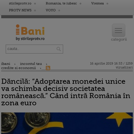
stirileprotv.ro
Romania, te iubesc
Vremea
PROTV NEWS
VOYO
ibani
incontul tau
16 aprilie 2019 16:53 / 1259
vizualizari
credite si economii
Dăncilă: “Adoptarea monedei unice
va schimba decisiv societatea
românească.” Când intră România în
zona euro