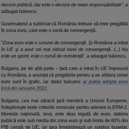
decizie politică, dar este o decizie de mare responsabilitate
”, a
adăugat Isărescu.
Guvernatorul a subliniat că România trebuie să intre pregătită
în zona euro, care este o zonă de convergenţă.
”
Zona euro este o uniune de convergenţă. Şi România a intrat
în UE şi a avut cel mai ridicat nivel de convergenţă. (...) Nu
este un sprint, este o cursă de rezistenţă
”, a adaugat Isărescu.
Bulgaria, pe de altă parte – țară care a intrat în UE împreună
cu România, a anunțat că pregătirile pentru a se alătura zonei
euro sunt în grafic, iar statul balcanic
ar putea adopta euro
încă din ianuarie 2022.
Bulgaria, cea mai săracă ţară membră a Uniunii Europene,
îndeplineşte toate criteriile nominale pentru aderare la ERM-2.
Moneda naţională, leva, este deja legată de euro, datoria
publică este sub media din zona euro şi sub limita de 60% din
PIB cerută de UE, iar ţara înregistrează un surplus bugetar.