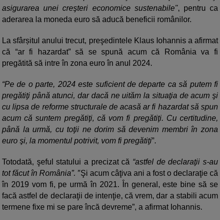
asigurarea unei creşteri economice sustenabile"
, pentru ca
aderarea la moneda euro să aducă beneficii românilor.
La sfârșitul anului trecut, preşedintele Klaus Iohannis a afirmat
că “ar fi hazardat” să se spună acum că România va fi
pregătită să intre în zona euro în anul 2024.
“Pe de o parte, 2024 este suficient de departe ca să putem fi
pregătiţi până atunci, dar dacă ne uităm la situaţia de acum şi
cu lipsa de reforme structurale de acasă ar fi hazardat să spun
acum că suntem pregătiţi, că vom fi pregătiţi. Cu certitudine,
până la urmă, cu toţii ne dorim să devenim membri în zona
euro şi, la momentul potrivit, vom fi pregătiţi
”.
Totodată, şeful statului a precizat că
“astfel de declaraţii s-au
tot făcut în România”.
″Şi acum câţiva ani a fost o declaraţie că
în 2019 vom fi, pe urmă în 2021. În general, este bine să se
facă astfel de declaraţii de intenţie, că vrem, dar a stabili acum
termene fixe mi se pare încă devreme”, a afirmat Iohannis.