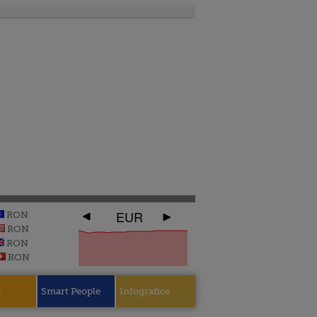
EUR
RON
RON
RON
RON
e
Smart People
Infografice