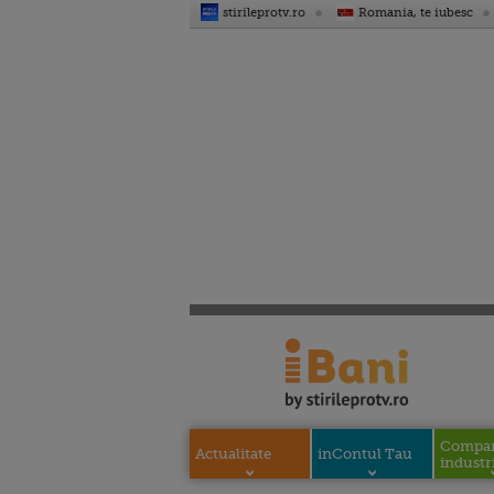
stirileprotv.ro
Romania, te iubesc
Compani
Actualitate
inContul Tau
industri