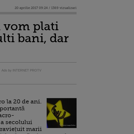
20 aprilie 2017 09:24 / 1369 vizualizari
 vom plati
lti bani, dar
Ads by INTERNET PROTV
 la 20 de ani.
portantă
acro-
a secolului
raviețuit marii