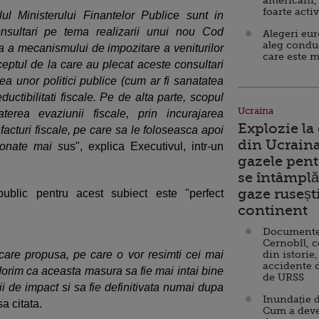
americani,
foarte acti
ul Ministerului Finantelor Publice sunt in
nsultari pe tema realizarii unui nou Cod
Alegeri eu
aleg condu
 a mecanismului de impozitare a veniturilor
care este m
ceptul de la care au plecat aceste consultari
ea unor politici publice (cum ar fi sanatatea
uctibilitati fiscale. Pe de alta parte, scopul
Ucraina
erea evaziunii fiscale, prin incurajarea
Explozie la
facturi fiscale, pe care sa le foloseasca apoi
din Ucraina
ionate mai s
us", explica Executivul, intr-un
gazele pent
se întâmplă 
gaze ruseșt
public pentru acest subiect este "perfect
continent
Documente d
Cernobîl, c
are propusa, pe care o vor resimti cei mai
din istorie,
accidente 
orim ca aceasta masura sa fie mai intai bine
de URSS
i de impact si sa fie definitivata numai dupa
Inundație d
sa citata.
Cum a deve