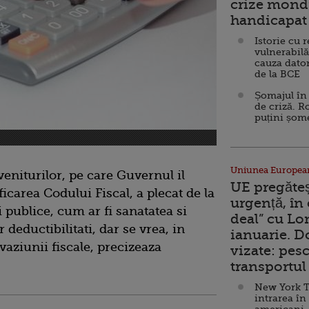
crize mondi
handicapat 
Istorie cu 
vulnerabilă
cauza dator
de la BCE
Șomajul în 
de criză. R
puțini șom
Uniunea Europea
eniturilor, pe care Guvernul il
UE pregăte
carea Codului Fiscal, a plecat de la
urgență, în
i publice, cum ar fi sanatatea si
deal” cu Lo
deductibilitati, dar se vrea, in
ianuarie. 
vaziunii fiscale, precizeaza
vizate: pesc
transportul 
New York T
intrarea în