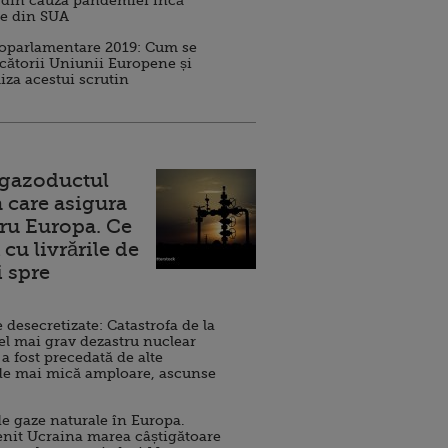
 din cauza pandemiei încă
ve din SUA
roparlamentare 2019: Cum se
cătorii Uniunii Europene și
iza acestui scrutin
 gazoductul
 care asigura
ru Europa. Ce
cu livrările de
i spre
esecretizate: Catastrofa de la
el mai grav dezastru nuclear
 a fost precedată de alte
de mai mică amploare, ascunse
e gaze naturale în Europa.
nit Ucraina marea câștigătoare