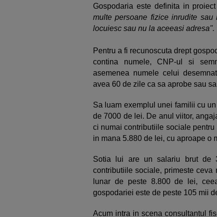
Gospodaria este definita in proiect
multe persoane fizice inrudite sau
locuiesc sau nu la aceeasi adresa".
Pentru a fi recunoscuta drept gospod
contina numele, CNP-ul si semn
asemenea numele celui desemnat c
avea 60 de zile ca sa aprobe sau sa
Sa luam exemplul unei familii cu un s
de 7000 de lei. De anul viitor, angaja
ci numai contributiile sociale pentru 
in mana 5.880 de lei, cu aproape o 
Sotia lui are un salariu brut de
contributiile sociale, primeste ceva
lunar de peste 8.800 de lei, cee
gospodariei este de peste 105 mii de
Acum intra in scena consultantul fi