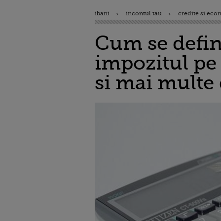
ibani
incontul tau
credite si eco
Cum se defin
impozitul pe 
si mai multe