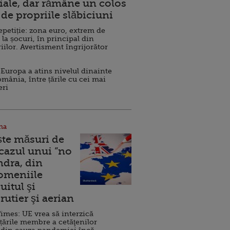
ale, dar rămâne un colos
de propriile slăbiciuni
repetiție: zona euro, extrem de
 la șocuri, în principal din
iilor. Avertisment îngrijorător
Europa a atins nivelul dinainte
omânia, între țările cu cei mai
eri
na
ște măsuri de
 cazul unui ”no
ndra, din
Domeniile
uitul şi
rutier şi aerian
imes: UE vrea să interzică
 țările membre a cetăţenilor