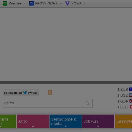
Vremea
PROTV NEWS
VOYO
1 EUR
1 USD
1 GBP
1 CHF
i si
Tehnologie si
Auto
Job-uri
Lifestyl
i
media