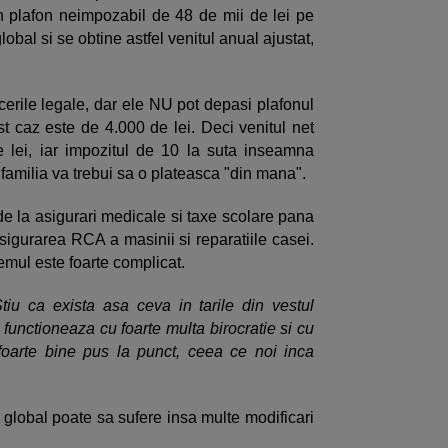
n plafon neimpozabil de 48 de mii de lei pe
obal si se obtine astfel venitul anual ajustat,
rile legale, dar ele NU pot depasi plafonul
t caz este de 4.000 de lei. Deci venitul net
 lei, iar impozitul de 10 la suta inseamna
familia va trebui sa o plateasca "din mana".
 de la asigurari medicale si taxe scolare pana
sigurarea RCA a masinii si reparatiile casei.
temul este foarte complicat.
tiu ca exista asa ceva in tarile din vestul
functioneaza cu foarte multa birocratie si cu
foarte bine pus la punct, ceea ce noi inca
l global poate sa sufere insa multe modificari