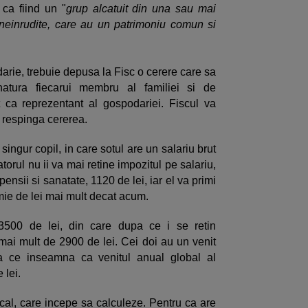
 ca fiind un "
grup alcatuit din una sau mai
 neinrudite, care au un patrimoniu comun si
arie, trebuie depusa la Fisc o cerere care sa
atura fiecarui membru al familiei si de
a reprezentant al gospodariei. Fiscul va
 respinga cererea.
ingur copil, in care sotul are un salariu brut
torul nu ii va mai retine impozitul pe salariu,
pensii si sanatate, 1120 de lei, iar el va primi
mie de lei mai mult decat acum.
 3500 de lei, din care dupa ce i se retin
 mai mult de 2900 de lei. Cei doi au un venit
a ce inseamna ca venitul anual global al
 lei.
scal, care incepe sa calculeze. Pentru ca are