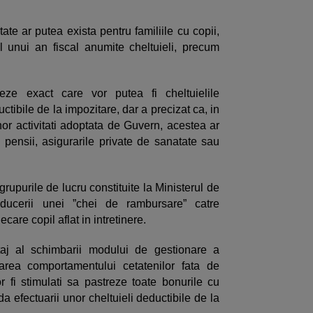
ate ar putea exista pentru familiile cu copii,
l unui an fiscal anumite cheltuieli, precum
eze exact care vor putea fi cheltuielile
uctibile de la impozitare, dar a precizat ca, in
nor activitati adoptata de Guvern, acestea ar
de pensii, asigurarile private de sanatate sau
grupurile de lucru constituite la Ministerul de
roducerii unei ”chei de rambursare” catre
ecare copil aflat in intretinere.
taj al schimbarii modului de gestionare a
icarea comportamentului cetatenilor fata de
or fi stimulati sa pastreze toate bonurile cu
da efectuarii unor cheltuieli deductibile de la