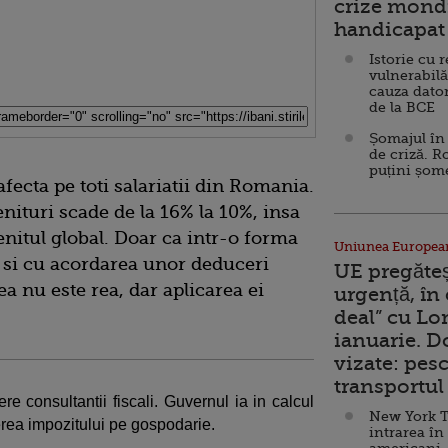
crize mondi
handicapat 
Istorie cu 
vulnerabilă
cauza dator
de la BCE
Șomajul în 
de criză. R
puțini șom
fecta pe toti salariatii din Romania.
enituri scade de la 16% la 10%, insa
enitul global. Doar ca intr-o forma
Uniunea Europea
 si cu acordarea unor deduceri
UE pregăte
ea nu este rea, dar aplicarea ei
urgență, în
deal” cu Lo
ianuarie. 
vizate: pesc
transportul 
re consultantii fiscali. Guvernul ia in calcul
New York T
erea impozitului pe gospodarie.
intrarea în