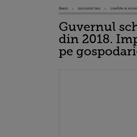
ibani
incontul tau
credite si eco
Guvernul sch
din 2018. Imp
pe gospodarie