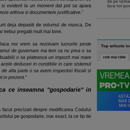
de pe urma
ri si evident la un moment dat pot sa apara
face tot po
treze arthiva si documentele justificative."
sunt deja depasiti de volumul de munca. De
r trebui pregatit mult mai bine.
Daca noi vrem sa rezolvam lucrurile peste
Top articole i
gramul de guvernare ma tem ca nu prea o sa
ibuabilii o sa plateasca un impozit mai mare
cele mai citite
acele deduceri in conditiile in care sistemul
de alta parte o sa avem inspectori fiscali si
t in prezent."
ica ce inseamna "gospodarie" in
a facut precizari despre modificarea Codului
zitului pe gospodarie, mai exact, la ce tip de