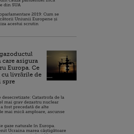
 din cauza pandemiei încă
ve din SUA
roparlamentare 2019: Cum se
cătorii Uniunii Europene și
iza acestui scrutin
 gazoductul
 care asigura
ru Europa. Ce
cu livrările de
i spre
esecretizate: Catastrofa de la
el mai grav dezastru nuclear
 a fost precedată de alte
de mai mică amploare, ascunse
e gaze naturale în Europa.
nit Ucraina marea câștigătoare