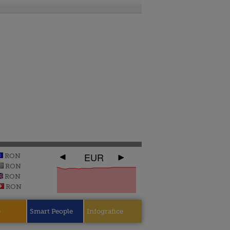
EUR
RON
RON
RON
RON
e
Smart People
Infografice