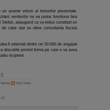
ru un anume volum al bonurilor prezentate.
tarii veniturilor nu va putea functiona fara
l Stefan, adaugand ca va trebui constituit un
i de catre stat sa ofere consultanta fiscala
putea fi selectati dintre cei 30.000 de angajati
a discutiile privind forma pe care o va avea
adiu incipient.
t
Twitter
RSS Feed
:12