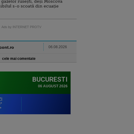
 gazelor rusești, deși Moscova
sibilul s-o scoată din ecuație
Ads by INTERNET PROTV
ncont.ro
06.08.2026
cele mai comentate