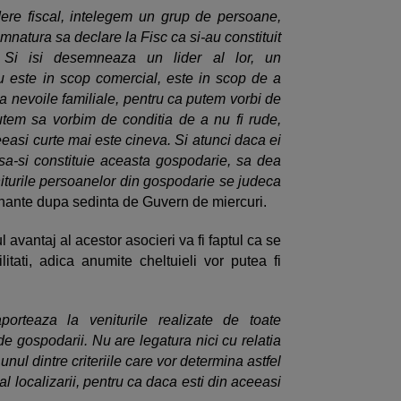
ere fiscal, intelegem un grup de persoane,
mnatura sa declare la Fisc ca si-au constituit
Si isi desemneaza un lider al lor, un
Nu este in scop comercial, este in scop de a
a nevoile familiale, pentru ca putem vorbi de
putem sa vorbim de conditia de a nu fi rude,
eeasi curte mai este cineva. Si atunci daca ei
sa-si constituie aceasta gospodarie, sa dea
iturile persoanelor din gospodarie se judeca
Finante dupa sedinta de Guvern de miercuri.
l avantaj al acestor asocieri va fi faptul ca se
itati, adica anumite cheltuieli vor putea fi
aporteaza la veniturile realizate de toate
e gospodarii. Nu are legatura nici cu relatia
nul dintre criteriile care vor determina astfel
al localizarii, pentru ca daca esti din aceeasi