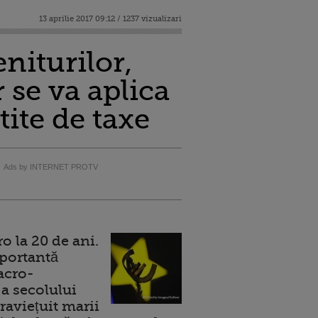
13 aprilie 2017 09:12 / 1237 vizualizari
niturilor,
 se va aplica
tite de taxe
Ads by INTERNET PROTV
 la 20 de ani.
portantă
acro-
a secolului
raviețuit marii