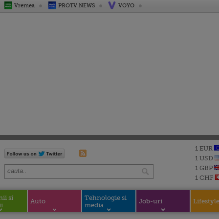
Vremea
PROTV NEWS
VOYO
1 EUR
1 USD
1 GBP
1 CHF
i si
Tehnologie si
Auto
Job-uri
Lifestyl
i
media