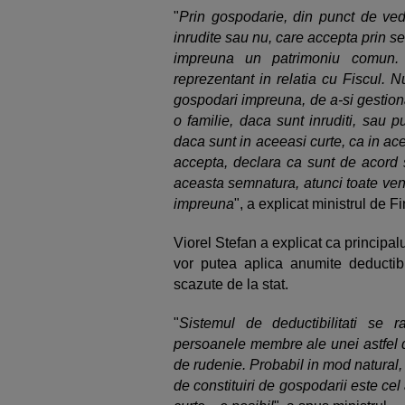
"
Prin gospodarie, din punct de ved
inrudite sau nu, care accepta prin se
impreuna un patrimoniu comun. 
reprezentant in relatia cu Fiscul. 
gospodari impreuna, de a-si gestion
o familie, daca sunt inruditi, sau 
daca sunt in aceeasi curte, ca in ac
accepta, declara ca sunt de acord 
aceasta semnatura, atunci toate ven
impreuna
", a explicat ministrul de 
Viorel Stefan a explicat ca principalu
vor putea aplica anumite deductibil
scazute de la stat.
"
Sistemul de deductibilitati se r
persoanele membre ale unei astfel d
de rudenie. Probabil in mod natural, u
de constituiri de gospodarii este cel 