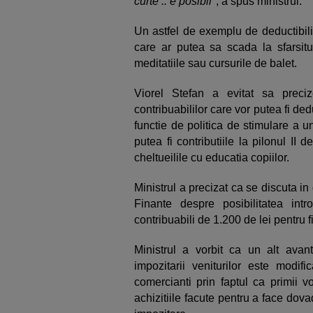
curte .. e posibil
", a spus ministrul.
Un astfel de exemplu de deductibilit
care ar putea sa scada la sfarsitu
meditatiile sau cursurile de balet.
Viorel Stefan a evitat sa preciz
contribuabililor care vor putea fi ded
functie de politica de stimulare a u
putea fi contributiile la pilonul II 
cheltueilile cu educatia copiilor.
Ministrul a precizat ca se discuta in 
Finante despre posibilitatea int
contribuabili de 1.200 de lei pentru fi
Ministrul a vorbit ca un alt avan
impozitarii veniturilor este modif
comercianti prin faptul ca primii v
achizitiile facute pentru a face dova