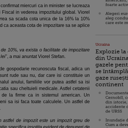
americani,
foarte acti
a confirmat miercuri ca in minister se lucreaza
 Fiscal in vederea impozitului global. Viorel
Alegeri eu
aleg condu
vrea sa scada cota unica de la 16% la 10%
care este m
 ca aceasta cota de impozitare sa se aplice
Ucraina
de 10%, va exista o facilitate de impozitare
Explozie la
lei
", a mai anuntat Viorel Stefan.
din Ucraina
gazele pent
de gospodarie recunoscuta fiscal, adica un
se întâmplă 
unt rude sau nu, dar care isi constituie un
gaze ruseșt
nalul anului, familiile vor putea astfel sa isi
continent
atia sau cheltuieli medicale. Astfel cetatenii
Documente d
te de la firme ca in sistemul american. Un
Cernobîl, c
eni sa isi faca toate calculele. Un astfel de
din istorie,
accidente 
.
de URSS
Inundație d
 astfel de impozit este un impozit greu de
Cum a deve
atie specifica insotita evident de depuneri de