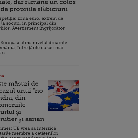
ale, dar rămâne un colos
de propriile slăbiciuni
repetiție: zona euro, extrem de
 la șocuri, în principal din
iilor. Avertisment îngrijorător
Europa a atins nivelul dinainte
omânia, între țările cu cei mai
eri
na
ște măsuri de
 cazul unui ”no
ndra, din
Domeniile
uitul şi
rutier şi aerian
imes: UE vrea să interzică
 țările membre a cetăţenilor