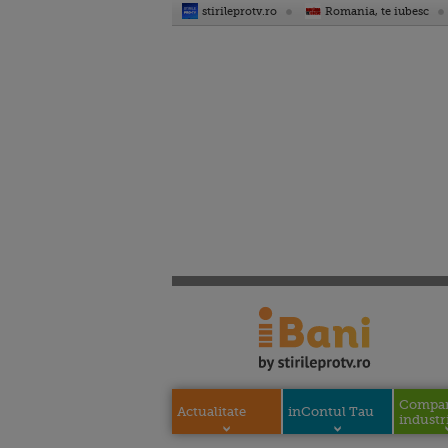
stirileprotv.ro
Romania, te iubesc
Compani
Actualitate
inContul Tau
industri