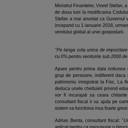
Ministrul Finantelor, Viorel Stefan, 
de doua luni la modificarea Codului
Stefan a mai anuntat ca Guvernul 
incepand cu 1 ianuarie 2018, urmand
venitului global al unei gospodarii.
"Pe langa cota unica de impozitare 
cu 0% pentru veniturile sub 2000 de 
Apare pentru prima data notiunea 
grup de persoane, indiferent daca s
patrimoniu inregistrat la Fisc. La fi
deduca unele cheltuieli privind educ
vor fi incurajati sa ceara chitan
consultant fiscal ii va ajuta pe oam
sistem va functiona insa foarte greoi
Adrian Benta, consultant fiscal: "
Un
aplicat pentru ca presupune o birocr