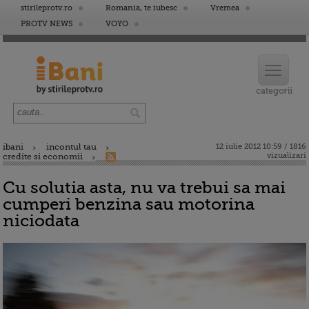
stirileprotv.ro
Romania, te iubesc
Vremea
PROTV NEWS
VOYO
ibani
incontul tau
12 iulie 2012 10:59 / 1816
vizualizari
credite si economii
Cu solutia asta, nu va trebui sa mai
cumperi benzina sau motorina
niciodata