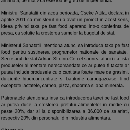
amanata, pe motiv ca este foarte greu de implementat.
Ministrul Sanatatii din acea perioada, Cseke Attila, declara in
aprilie 2011 ca ministerul nu a avut un proiect in acest sens,
ideea privind taxa pe fast food aparand intr-o conferinta de
presa, ca solutie la cresterea sumelor la bugetul de stat.
Ministerul Sanatatii intentiona atunci sa introduca taxa pe fast
food pentru sustinerea programelor nationale de sanatate.
Secretarul de stat Adrian Streinu-Cercel spunea atunci ca lista
produselor alimentare nerecomandate ce ar putea fi taxate ar
putea include produsele cu o cantitate foarte mare de grasimi,
dulciurile hiperconcentrate si bauturile carbogazoase, fiind
exceptate lactatele, carnea, pizza, shaorma si apa minerala.
Patronatele atentionau insa ca introducerea taxei pe fast food
ar putea duce la cresterea pretului alimentelor in medie cu
peste 20%, dar si la disponibilizarea a 36.000 de salariati,
respectiv 20% din personalul din industria alimentara.