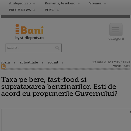
stirileprotv.ro
Romania, te iubesc
Vremea
PROTV NEWS
VOYO
ibani
actualitate
social
19 mai 2012 17:05 / 1330
vizualizari
Taxa pe bere, fast-food si
suprataxarea benzinarilor. Esti de
acord cu propunerile Guvernului?