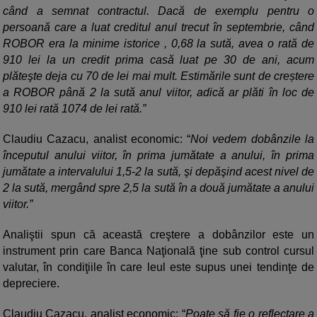
când a semnat contractul. Dacă de exemplu pentru o
persoană care a luat creditul anul trecut în septembrie, când
ROBOR era la minime istorice , 0,68 la sută, avea o rată de
910 lei la un credit prima casă luat pe 30 de ani, acum
plăteşte deja cu 70 de lei mai mult. Estimările sunt de creștere
a ROBOR până 2 la sută anul viitor, adică ar plăti în loc de
910 lei rată 1074 de lei rată.”
Claudiu Cazacu, analist economic: “
Noi vedem dobânzile la
începutul anului viitor, în prima jumătate a anului, în prima
jumătate a intervalului 1,5-2 la sută, şi depăşind acest nivel de
2 la sută, mergând spre 2,5 la sută în a două jumătate a anului
viitor.”
Analiştii spun că această creştere a dobânzilor este un
instrument prin care Banca Naţională ţine sub control cursul
valutar, în condiţiile în care leul este supus unei tendinţe de
depreciere.
Claudiu Cazacu, analist economic: “
Poate să fie o reflectare a