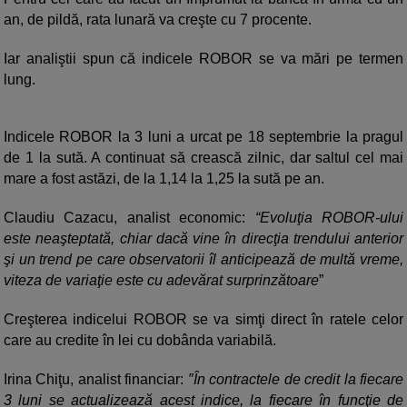
an, de pildă, rata lunară va creşte cu 7 procente.
Iar analiştii spun că indicele ROBOR se va mări pe termen
lung.
Indicele ROBOR la 3 luni a urcat pe 18 septembrie la pragul
de 1 la sută. A continuat să crească zilnic, dar saltul cel mai
mare a fost astăzi, de la 1,14 la 1,25 la sută pe an.
Claudiu Cazacu, analist economic:
“Evoluţia ROBOR-ului
este neaşteptată, chiar dacă vine în direcţia trendului anterior
şi un trend pe care observatorii îl anticipează de multă vreme,
viteza de variaţie este cu adevărat surprinzătoare
”
Creşterea indicelui ROBOR se va simţi direct în ratele celor
care au credite în lei cu dobânda variabilă.
Irina Chiţu, analist financiar:
″În contractele de credit la fiecare
3 luni se actualizează acest indice, la fiecare în funcţie de