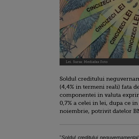
Lei. Sursa: Mediafax Foto
Soldul creditului neguvernam
(4,4% in termeni reali) fata 
componentei in valuta exprima
0,7% a celei in lei, dupa ce 
noiembrie, potrivit datelor B
"
Soldul creditului neguvernamental a