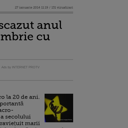
27 ianuarie 2014 11:19 / 131 vizualizari
 scazut anul
cembrie cu
Ads by INTERNET PROTV
 la 20 de ani.
portantă
acro-
a secolului
raviețuit marii