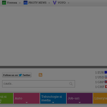
Vremea
PROTV NEWS
VOYO
1 EUR
1 USD
1 GBP
1 CHF
i si
Tehnologie si
Auto
Job-uri
Lifestyl
i
media