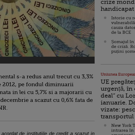
crize mondi
handicapat 
Istorie cu 
vulnerabilă
cauza dator
de la BCE
Șomajul în 
de criză. R
puțini șom
Uniunea Europea
ental s-a redus anul trecut cu 3,3%
UE pregăte
de 2012, pe fondul diminuarii
urgență, în
ta in lei cu 5,7% si a majorarii cu
deal” cu Lo
in decembrie a scazut cu 0,6% fata de
ianuarie. 
NR.
vizate: pesc
transportul 
New York T
intrarea în
cordat de institutiile de credit a scazut in