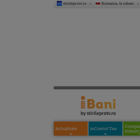
stirileprotv.ro
Romania, te iubesc
Compani
Actualitate
inContul Tau
industri