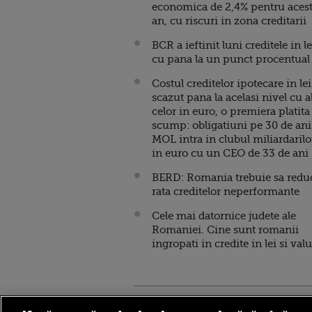
economica de 2,4% pentru aces
an, cu riscuri in zona creditarii
BCR a ieftinit luni creditele in le
cu pana la un punct procentua
Costul creditelor ipotecare in lei
scazut pana la acelasi nivel cu a
celor in euro, o premiera platita
scump: obligatiuni pe 30 de ani
MOL intra in clubul miliardarilo
in euro cu un CEO de 33 de ani
BERD: Romania trebuie sa redu
rata creditelor neperformante
Cele mai datornice judete ale
Romaniei. Cine sunt romanii
ingropati in credite in lei si valu
Stirileprotv.ro
ilike-it.