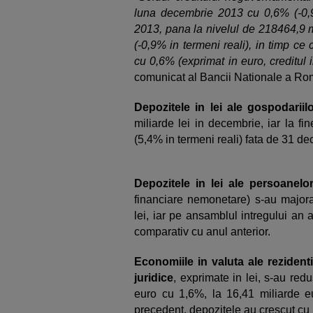
luna decembrie 2013 cu 0,6% (-0,9
2013, pana la nivelul de 218464,9 mi
(-0,9% in termeni reali), in timp ce 
cu 0,6% (exprimat in euro, creditul 
comunicat al Bancii Nationale a Ro
Depozitele in lei ale gospodariil
miliarde lei in decembrie, iar la fi
(5,4% in termeni reali) fata de 31 
Depozitele in lei ale persoanelo
financiare nemonetare) s-au majora
lei, iar pe ansamblul intregului an
comparativ cu anul anterior.
Economiile in valuta ale rezident
juridice
, exprimate in lei, s-au red
euro cu 1,6%, la 16,41 miliarde e
precedent, depozitele au crescut cu