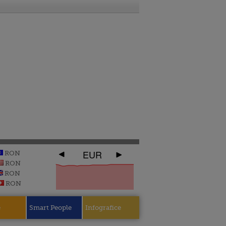
EUR
RON
RON
RON
RON
e
Smart People
Infografice