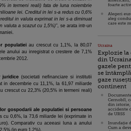
americani,
foarte acti
% in termeni reali) fata de luna noiembrie
lioane lei. Creditul in lei s-a redus cu 0,6%
Alegeri eu
aleg condu
creditul in valuta exprimat in lei s-a diminuat
care este m
in valuta a scazut cu 1,5%)"
, se arata intr-un
maniei.
or populatiei
au crescut cu 1,1%, la 80,07
Ucraina
nele anului au inregistrat o crestere de 7,1%
Explozie la
decembrie 2012.
din Ucraina
gazele pent
se întâmplă 
r juridice
(societati nefinanciare si institutii
gaze ruseșt
t in decembrie cu 11,1%, la 61,97 miliarde
continent
 au crescut cu 22,3% (20,5% in termeni reali)
Documente d
Cernobîl, c
din istorie,
accidente 
ilor gospodarii ale populatiei si persoane
de URSS
us cu 0,6%, la 73,6 miliarde lei (exprimate in
uro). Comparativ cu aceeasi luna a anului
Inundație d
Cum a deve
 2,5% (in euro 1,2%).