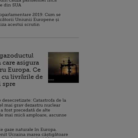
 din cauza pandemiei încă
ve din SUA
roparlamentare 2019: Cum se
cătorii Uniunii Europene și
iza acestui scrutin
 gazoductul
 care asigura
ru Europa. Ce
cu livrările de
i spre
esecretizate: Catastrofa de la
el mai grav dezastru nuclear
 a fost precedată de alte
de mai mică amploare, ascunse
e gaze naturale în Europa.
nit Ucraina marea câștigătoare