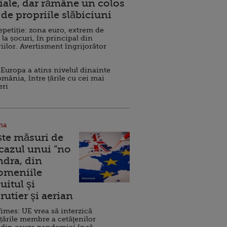
ale, dar rămâne un colos
de propriile slăbiciuni
repetiție: zona euro, extrem de
 la șocuri, în principal din
iilor. Avertisment îngrijorător
Europa a atins nivelul dinainte
omânia, între țările cu cei mai
eri
na
ște măsuri de
 cazul unui ”no
ndra, din
Domeniile
uitul şi
rutier şi aerian
imes: UE vrea să interzică
 țările membre a cetăţenilor