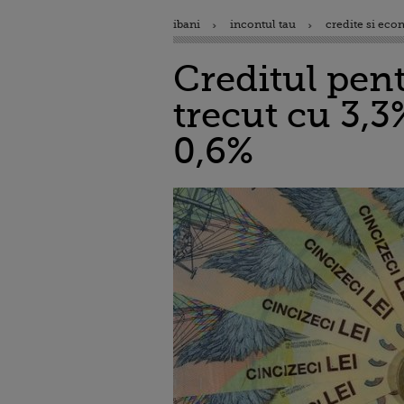
ibani
incontul tau
credite si eco
Creditul pent
trecut cu 3,3
0,6%