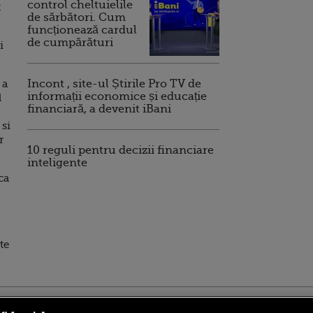
control cheltuielile
t
de sărbători. Cum
funcționează cardul
de cumpărături
i
l
 a
Incont , site-ul Știrile Pro TV de
informații economice și educație
l
financiară, a devenit iBani
 si
r
10 reguli pentru decizii financiare
inteligente
ca
te
ro
foodstory.ro
Procinema.ro