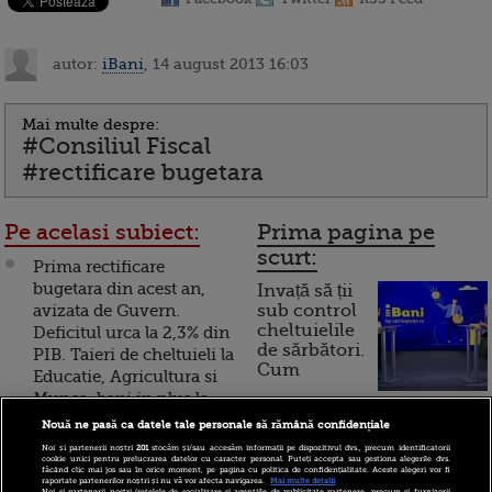
autor:
iBani
, 14 august 2013 16:03
Mai multe despre:
#Consiliul Fiscal
#rectificare bugetara
Pe acelasi subiect:
Prima pagina pe
scurt:
Prima rectificare
bugetara din acest an,
Invață să ții
avizata de Guvern.
sub control
cheltuielile
Deficitul urca la 2,3% din
de sărbători.
PIB. Taieri de cheltuieli la
Cum
Educatie, Agricultura si
Munca, bani in plus la
funcționează cardul de
Senat, DNA si servicii
Nouă ne pasă ca datele tale personale să rămână confidențiale
cumpărături
secrete
Noi și partenerii noștri
201
stocăm și/sau accesăm informații pe dispozitivul dvs., precum identificatorii
cookie unici pentru prelucrarea datelor cu caracter personal. Puteți accepta sau gestiona alegerile dvs.
făcând clic mai jos sau în orice moment, pe pagina cu politica de confidențialitate. Aceste alegeri vor fi
Politistii ameninta cu o
raportate partenerilor noștri și nu vă vor afecta navigarea.
Mai multe detalii
Noi si partenerii nostri (retelele de socializare si agentiile de publicitate partenere, precum si furnizorii