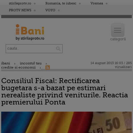
stirileprotv.ro
Romania, te iubesc
Vremea
PROTV NEWS
VOYO
ibani
incontul tau
14 august 2013 16:03 / 285
vizualizari
credite si economii
Consiliul Fiscal: Rectificarea
bugetara s-a bazat pe estimari
nerealiste privind veniturile. Reactia
premierului Ponta