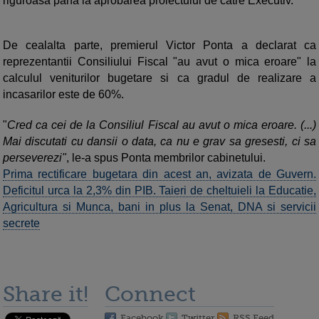
riguroasa pana la aprobarea proiectului de catre Executiv.
De cealalta parte, premierul Victor Ponta a declarat ca
reprezentantii Consiliului Fiscal "au avut o mica eroare" la
calculul veniturilor bugetare si ca gradul de realizare a
incasarilor este de 60%.
"
Cred ca cei de la Consiliul Fiscal au avut o mica eroare. (...)
Mai discutati cu dansii o data, ca nu e grav sa gresesti, ci sa
perseverezi"
, le-a spus Ponta membrilor cabinetului.
Prima rectificare bugetara din acest an, avizata de Guvern.
Deficitul urca la 2,3% din PIB. Taieri de cheltuieli la Educatie,
Agricultura si Munca, bani in plus la Senat, DNA si servicii
secrete
Share it!
Connect
Facebook
Twitter
RSS Feed