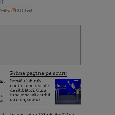
t
Twitter
RSS Feed
Prima pagina pe scurt:
Invață să ții sub
din
control cheltuielile
de sărbători. Cum
funcționează cardul
pa
de cumpărături
ezi
tul
Incont , site-ul Știrile Pro TV de