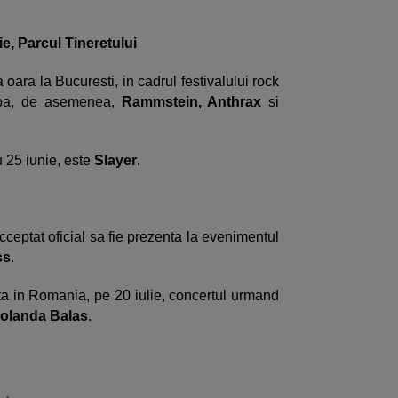
ie, Parcul Tineretului
 oara la Bucuresti, in cadrul festivalului rock
cipa, de asemenea,
Rammstein, Anthrax
si
u 25 iunie, este
Slayer
.
ceptat oficial sa fie prezenta la evenimentul
ss
.
a in Romania, pe 20 iulie, concertul urmand
Iolanda Balas
.