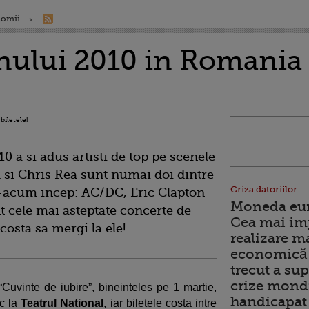
nomii
nului 2010 in Romania s
0 a si adus artisti de top pe scenele
si Chris Rea sunt numai doi dintre
Criza datoriilor
e-acum incep: AC/DC, Eric Clapton
Moneda euro
t cele mai asteptate concerte de
Cea mai im
 costa sa mergi la ele!
realizare m
economică 
trecut a sup
crize mondi
“Cuvinte de iubire”, bineinteles pe 1 martie,
handicapat 
oc la
Teatrul National
, iar biletele costa intre