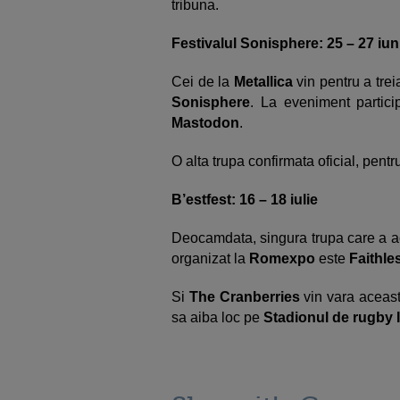
tribuna.
Festivalul Sonisphere: 25 – 27 iun
Cei de la
Metallica
vin pentru a treia
Sonisphere
. La eveniment parti
Mastodon
.
O alta trupa confirmata oficial, pentr
B’estfest: 16 – 18 iulie
Deocamdata, singura trupa care a ac
organizat la
Romexpo
este
Faithle
Si
The Cranberries
vin vara aceast
sa aiba loc pe
Stadionul de rugby 