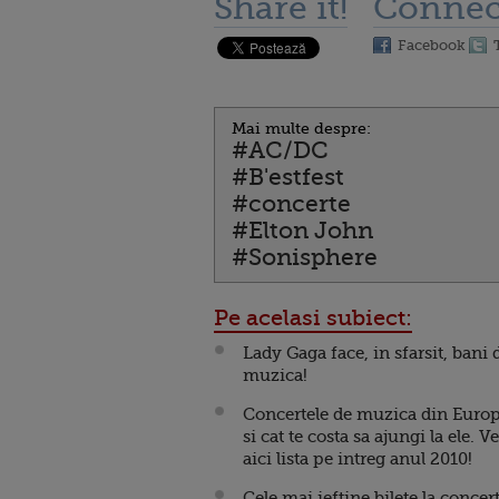
Share it!
Connec
Facebook
Mai multe despre:
#AC/DC
#B'estfest
#concerte
#Elton John
#Sonisphere
Pe acelasi subiect:
Lady Gaga face, in sfarsit, bani 
muzica!
Concertele de muzica din Euro
si cat te costa sa ajungi la ele. V
aici lista pe intreg anul 2010!
Cele mai ieftine bilete la concer