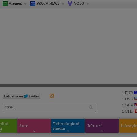
Vremea
PROTV NEWS
VOYO
1 EUR
1 USD
1 GBP
1 CHF
i si
Tehnologie si
Auto
Job-uri
Lifestyl
i
media