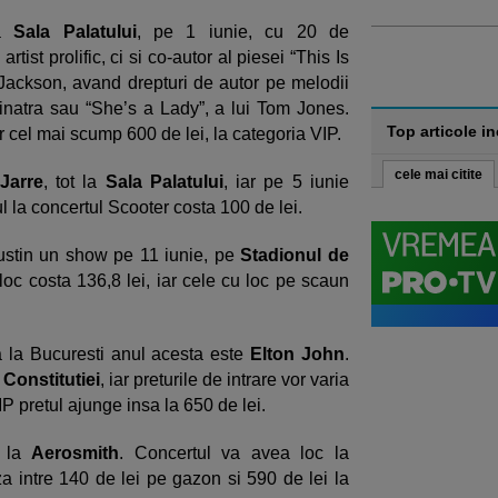
la
Sala Palatului
, pe 1 iunie, cu 20 de
tist prolific, ci si co-autor al piesei “This Is
l Jackson, avand drepturi de autor pe melodii
inatra sau “She’s a Lady”, a lui Tom Jones.
Top articole i
iar cel mai scump 600 de lei, la categoria VIP.
cele mai citite
Jarre
, tot la
Sala Palatului
, iar pe 5 iunie
 la concertul Scooter costa 100 de lei.
stin un show pe 11 iunie, pe
Stadionul de
a loc costa 136,8 lei, iar cele cu loc pe scaun
 la Bucuresti anul acesta este
Elton John
.
 Constitutiei
, iar preturile de intrare vor varia
IP pretul ajunge insa la 650 de lei.
e la
Aerosmith
. Concertul va avea loc la
aza intre 140 de lei
pe gazon si 590 de lei la