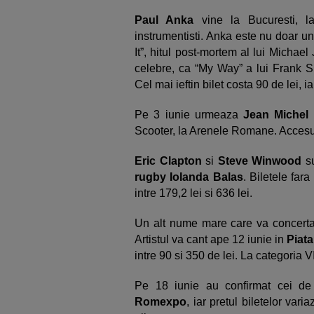
Paul Anka
vine la Bucuresti, 
instrumentisti. Anka este nu doar un ar
It”, hitul post-mortem al lui Michae
celebre, ca “My Way” a lui Frank S
Cel mai ieftin bilet costa 90 de lei, 
Pe 3 iunie urmeaza
Jean Michel 
Scooter, la Arenele Romane. Accesul
Eric Clapton
si
Steve Winwood
su
rugby Iolanda Balas
. Biletele far
intre 179,2 lei si 636 lei.
Un alt nume mare care va concerta
Artistul va cant ape 12 iunie in
Piata
intre 90 si 350 de lei. La categoria V
Pe 18 iunie au confirmat cei d
Romexpo
, iar pretul biletelor vari