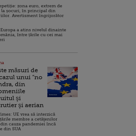
repetiție: zona euro, extrem de
 la șocuri, în principal din
iilor. Avertisment îngrijorător
Europa a atins nivelul dinainte
omânia, între țările cu cei mai
eri
na
ște măsuri de
 cazul unui ”no
ndra, din
Domeniile
uitul şi
rutier şi aerian
imes: UE vrea să interzică
 țările membre a cetăţenilor
 din cauza pandemiei încă
ve din SUA