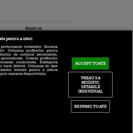
Sport.ro
ele pentru a oferi:
 performanței reclamelor. Stocarea
v. Utilizarea profilurilor pentru
ilurilor de conținut personalizat.
 personalizate. Crearea profilurilor
rmanței conținutului. Înțelegerea
ACCEPT TOATE
n surse diferite. Utilizarea de date
Vine la CFR Cluj?! Edi
 datelor limitate pentru a selecta
Iordănescu i-a dat
ntru
 prin scanarea dispozitivului.
răspunsul pe loc lui Ioan
ita lui,
VREAU SA
Varga
t tată!
MODIFIC
SETARILE
Numărul 11 mondial explică
, Adela
INDIVIDUAL
unde greșește WTA: „Scade
rol
nivelul de joc!”
V
Variantă de antrenor pentru
pă o
RESPING TOATE
Gigi Becali la FCSB?
n film, Sir
Tehnicianul a răspuns
se
fabulos: „Să o luăm sincer!”
n muzică