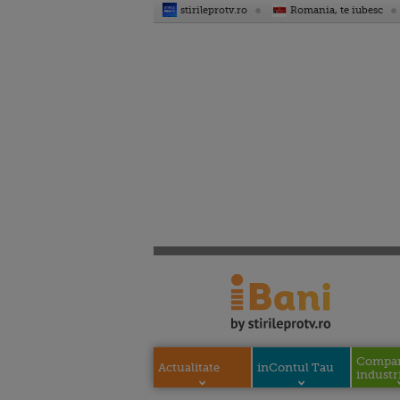
stirileprotv.ro
Romania, te iubesc
Compani
Actualitate
inContul Tau
industri