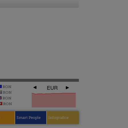
EUR
RON
RON
RON
RON
e
Smart People
Infografice