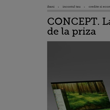
ibani
incontul tau
credite si eco
CONCEPT. Lap
de la priza