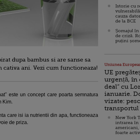
Istorie cu 
vulnerabilă
cauza dator
de la BCE
Șomajul în 
de criză. R
puțini șom
irat dupa bambus si are sanse sa
Uniunea Europea
n cativa ani. Vezi cum functioneaza!
UE pregăte
urgență, în
deal” cu Lo
ianuarie. 
nat" este un concept care poarta semnatura
vizate: pesc
m Kim.
transportul 
a care isi ia nutrientii din apa, functioneaza
New York T
voie de priza.
intrarea în
americani,
foarte acti