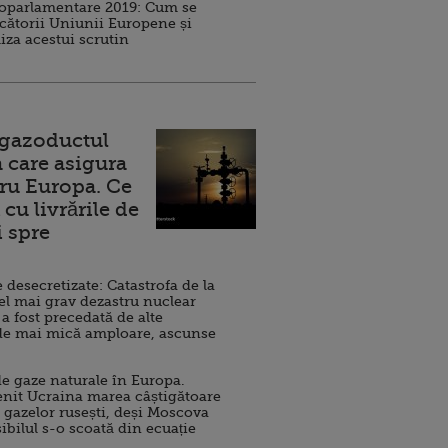
roparlamentare 2019: Cum se
cătorii Uniunii Europene și
iza acestui scrutin
 gazoductul
 care asigura
ru Europa. Ce
cu livrările de
i spre
esecretizate: Catastrofa de la
el mai grav dezastru nuclear
 a fost precedată de alte
de mai mică amploare, ascunse
e gaze naturale în Europa.
nit Ucraina marea câștigătoare
 gazelor rusești, deși Moscova
sibilul s-o scoată din ecuație