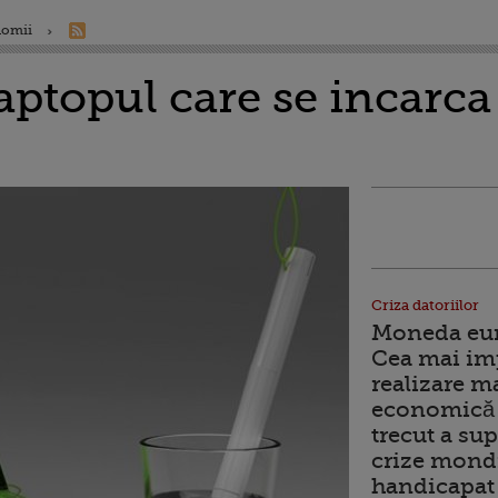
nomii
topul care se incarca 
Criza datoriilor
Moneda euro
Cea mai im
realizare m
economică 
trecut a sup
crize mondi
handicapat 