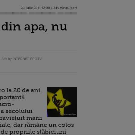
20 iulie 2011 12:00 / 345 vizualizari
din apa, nu
Ads by INTERNET PROTV
 la 20 de ani.
portantă
acro-
a secolului
raviețuit marii
ale, dar rămâne un colos
de propriile slăbiciuni