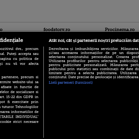
ro
foodstory.ro
Procinema.ro
fidențiale
Atât noi, cât și partenerii noștri prelucrăm dat
ozitivul dvs., precum
Dezvoltarea și îmbunătățirea serviciilor. Măsurarea
și/sau accesarea informațiilor de pe un dispoziti
al. Puteți accepta sau
selectarea conținutului personalizat. Crearea prof
pagina cu politica de
Utilizarea profilurilor pentru selectarea publicității
i și nu vă vor afecta
pentru publicitate personalizată. Măsurarea perfo
publicului prin statistici sau combinații de date di
limitate pentru a selecta publicitatea. Utilizarea
(P) Descoperă Lumea
Emoții intense pe
conținutul. Date precise de geolocație și identificarea
te partenere, precum si
Evenimentelor din România
Sebastian Stan! Iub
ermite website-ului sa
Listă parteneri (furnizori)
cu Transilvania Events!
Annabelle, l-a făcu
 afisate in functie de
(P) Raku, gaming intens și o
elelor de socializare si
Din 14 septembrie
pauză binemeritată cu...
 art. 15-22 din GDPR in
Popescu revine în 
pizza Guseppe
principal la Pro T
pot fi exercitate prin
a tuturor Tehnologiilor
(P) Poți folosi bonurile de
La 88 de ani și du
masă pentru a comanda
esarea informatiilor de
carieră fabuloasă î
mâncare acasă? Lista
SETARILE INDIVIDUAL”
Anthony Hopkins 
aplicațiilor care le acceptă
cookie strict necesare
lansează oficial î