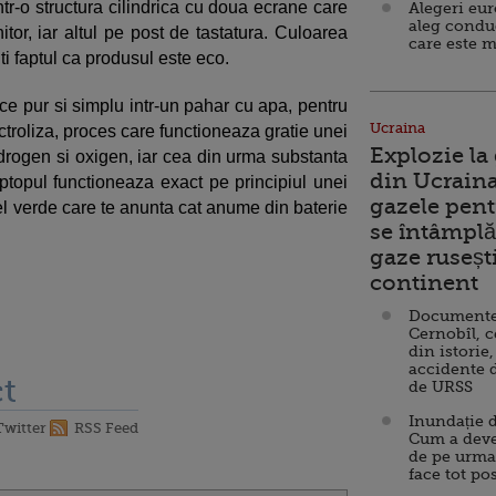
r-o structura cilindrica cu doua ecrane care
Alegeri eu
aleg condu
tor, iar altul pe post de tastatura. Culoarea
care este m
ti faptul ca produsul este eco.
uce pur si simplu intr-un pahar cu apa, pentru
Ucraina
ctroliza, proces care functioneaza gratie unei
Explozie la
idrogen si oxigen, iar cea din urma substanta
din Ucraina
aptopul functioneaza exact pe principiul unei
gazele pent
nel verde care te anunta cat anume din baterie
se întâmplă 
gaze ruseșt
continent
Documente d
Cernobîl, c
din istorie,
accidente 
t
de URSS
Inundație d
Twitter
RSS Feed
Cum a deve
de pe urma
face tot po