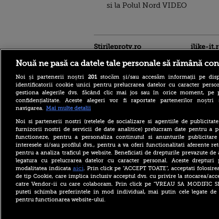
si la Polul Nord VIDEO
Stirileprotv.ro
ilike-it.
Nouă ne pasă ca datele tale personale să rămână con
Noi și partenerii noștri
201
stocăm și/sau accesăm informații pe disp
identificatorii cookie unici pentru prelucrarea datelor cu caracter person
gestiona alegerile dvs. făcând clic mai jos sau în orice moment, pe 
confidențialitate. Aceste alegeri vor fi raportate partenerilor noștr
navigarea.
Mai multe detalii
Bolojan, înaintea ratingului
de țară Moody’s: Am fost
Noi si partenerii nostri (retelele de socializare si agentiile de publicita
cinstiți cu românii, am
furnizorii nostri de servicii de date analitice) prelucram date pentru a p
muncit din greu. Alianța
functioneze, pentru a personaliza continutul si anunturile publicitare
PSD-AUR ”minează” țara
interesele si/sau profilul dvs., pentru a va oferi functionalitati aferente ret
pentru a analiza traficul pe website. Beneficiati de drepturile prevazute de
El Niño amenință lumea cu
o nouă criză alimentară. 50
legatura cu prelucrarea datelor cu caracter personal. Aceste drepturi 
de milioane de oameni
aici
modalitatea indicata
. Prin click pe “ACCEPT TOATE”, acceptati folosire
riscă foamete acută
de tip Cookie, care implica inclusiv acceptul dvs. cu privire la stocarea/acc
catre Vendor-ii cu care colaboram. Prin click pe “VREAU SA MODIFIC 
Controverse în jurul
puteti schimba preferintele in mod individual, mai putin cele legate de 
ochelarilor inteligenți Meta.
pentru functionarea website-ului.
De ce au început să fie
interziși în localuri din
Marea Britanie