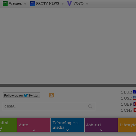
Vremea
PROTV NEWS
VOYO
1 EUR
1 USD
1 GBP
1 CHF
i si
Tehnologie si
Auto
Job-uri
Lifestyl
i
media