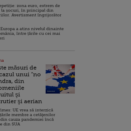
repetiție: zona euro, extrem de
 la șocuri, în principal din
iilor. Avertisment îngrijorător
Europa a atins nivelul dinainte
omânia, între țările cu cei mai
eri
na
ște măsuri de
 cazul unui ”no
ndra, din
Domeniile
uitul şi
rutier şi aerian
imes: UE vrea să interzică
 țările membre a cetăţenilor
 din cauza pandemiei încă
ve din SUA