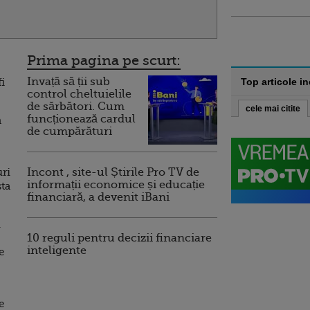
Prima pagina pe scurt:
Invață să ții sub
i
Top articole i
control cheltuielile
de sărbători. Cum
cele mai citite
funcționează cardul
n
de cumpărături
uri
Incont , site-ul Știrile Pro TV de
informații economice și educație
sta
financiară, a devenit iBani
i
10 reguli pentru decizii financiare
inteligente
e
e