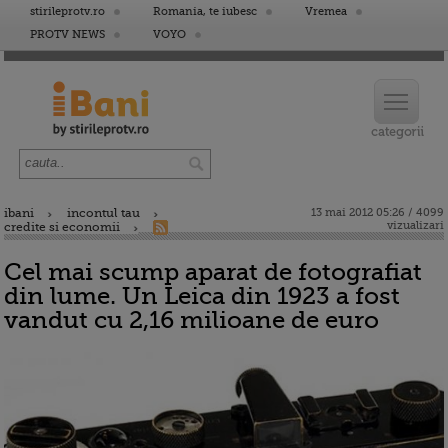
stirileprotv.ro
Romania, te iubesc
Vremea
PROTV NEWS
VOYO
ibani
incontul tau
13 mai 2012 05:26 / 4099
vizualizari
credite si economii
Cel mai scump aparat de fotografiat
din lume. Un Leica din 1923 a fost
vandut cu 2,16 milioane de euro