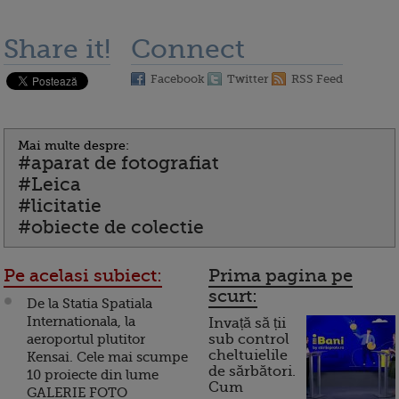
Share it!
Connect
Facebook
Twitter
RSS Feed
Mai multe despre:
#aparat de fotografiat
#Leica
#licitatie
#obiecte de colectie
Pe acelasi subiect:
Prima pagina pe
scurt:
De la Statia Spatiala
Internationala, la
Invață să ții
aeroportul plutitor
sub control
cheltuielile
Kensai. Cele mai scumpe
de sărbători.
10 proiecte din lume
Cum
GALERIE FOTO