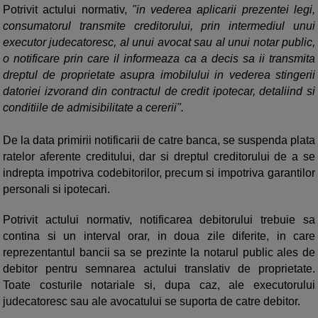
Potrivit actului normativ,
"in vederea aplicarii prezentei legi,
consumatorul transmite creditorului, prin intermediul unui
executor judecatoresc, al unui avocat sau al unui notar public,
o notificare prin care il informeaza ca a decis sa ii transmita
dreptul de proprietate asupra imobilului in vederea stingerii
datoriei izvorand din contractul de credit ipotecar, detaliind si
conditiile de admisibilitate a cererii".
De la data primirii notificarii de catre banca, se suspenda plata
ratelor aferente creditului, dar si dreptul creditorului de a se
indrepta impotriva codebitorilor, precum si impotriva garantilor
personali si ipotecari.
Potrivit actului normativ, notificarea debitorului trebuie sa
contina si un interval orar, in doua zile diferite, in care
reprezentantul bancii sa se prezinte la notarul public ales de
debitor pentru semnarea actului translativ de proprietate.
Toate costurile notariale si, dupa caz, ale executorului
judecatoresc sau ale avocatului se suporta de catre debitor.