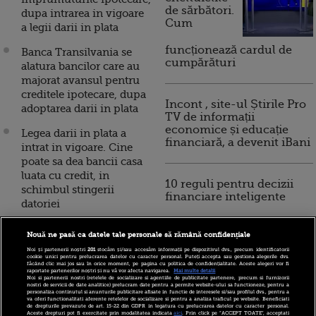
de sărbători.
dupa intrarea in vigoare
Cum
a legii darii in plata
funcționează cardul de
Banca Transilvania se
cumpărături
alatura bancilor care au
majorat avansul pentru
creditele ipotecare, dupa
Incont , site-ul Știrile Pro
adoptarea darii in plata
TV de informații
economice și educație
Legea darii in plata a
financiară, a devenit iBani
intrat in vigoare. Cine
poate sa dea bancii casa
luata cu credit, in
10 reguli pentru decizii
schimbul stingerii
financiare inteligente
datoriei
FMI critica legea darii in
Nouă ne pasă ca datele tale personale să rămână confidențiale
plata si atrage atentia
Noi și partenerii noștri
201
stocăm și/sau accesăm informații pe dispozitivul dvs., precum identificatorii
asupra cresterii salariului
cookie unici pentru prelucrarea datelor cu caracter personal. Puteți accepta sau gestiona alegerile dvs.
făcând clic mai jos sau în orice moment, pe pagina cu politica de confidențialitate. Aceste alegeri vor fi
minim peste
raportate partenerilor noștri și nu vă vor afecta navigarea.
Mai multe detalii
Noi si partenerii nostri (retelele de socializare si agentiile de publicitate partenere, precum si furnizorii
productivitatea muncii si
nostri de servicii de date analitice) prelucram date pentru a permite website-ului sa functioneze, pentru a
personaliza continutul si anunturile publicitare afisate in functie de interesele si/sau profilul dvs., pentru a
asupra masurilor
va oferi functionalitati aferente retelelor de socializare si pentru a analiza traficul pe website. Beneficiati
de drepturile prevazute de art. 15-22 din GDPR in legatura cu prelucrarea datelor cu caracter personal.
populiste in an electoral
Aceste drepturi pot fi exercitate prin modalitatea indicata
aici
. Prin click pe “ACCEPT TOATE”, acceptati