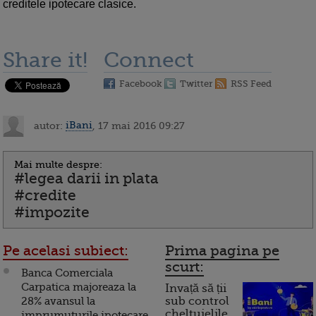
creditele ipotecare clasice.
Share it!
Connect
Facebook
Twitter
RSS Feed
autor:
iBani
, 17 mai 2016 09:27
Mai multe despre:
#legea darii in plata
#credite
#impozite
Pe acelasi subiect:
Prima pagina pe
scurt:
Banca Comerciala
Carpatica majoreaza la
Invață să ții
28% avansul la
sub control
cheltuielile
imprumuturile ipotecare,