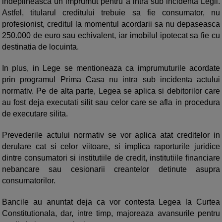
indeplineasca un imprumut pentru a intra sub incidenta Legii.
Astfel, titularul creditului trebuie sa fie consumator, nu
profesionist, creditul la momentul acordarii sa nu depaseasca
250.000 de euro sau echivalent, iar imobilul ipotecat sa fie cu
destinatia de locuinta.
In plus, in Lege se mentioneaza ca imprumuturile acordate
prin programul Prima Casa nu intra sub incidenta actului
normativ. Pe de alta parte, Legea se aplica si debitorilor care
au fost deja executati silit sau celor care se afla in procedura
de executare silita.
Prevederile actului normativ se vor aplica atat creditelor in
derulare cat si celor viitoare, si implica raporturile juridice
dintre consumatori si institutiile de credit, institutiile financiare
nebancare sau cesionarii creantelor detinute asupra
consumatorilor.
Bancile au anuntat deja ca vor contesta Legea la Curtea
Constitutionala, dar, intre timp, majoreaza avansurile pentru