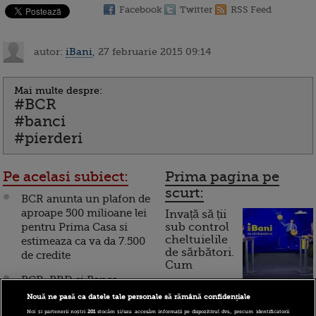
Facebook
Twitter
RSS Feed
autor:
iBani
, 27 februarie 2015 09:14
Mai multe despre:
#BCR
#banci
#pierderi
Pe acelasi subiect:
Prima pagina pe
scurt:
BCR anunta un plafon de
aproape 500 milioane lei
Invață să ții
pentru Prima Casa si
sub control
cheltuielile
estimeaza ca va da 7.500
de sărbători.
de credite
Cum
BCR, BRD si Banca
funcționează cardul de
Transilvania ar putea fi
Nouă ne pasă ca datele tale personale să rămână confidențiale
cumpărături
supravegheate direct de
Noi și partenerii noștri
201
stocăm și/sau accesăm informații pe dispozitivul dvs., precum identificatorii