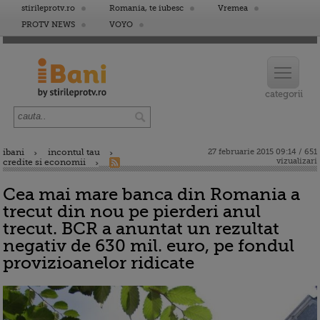
stirileprotv.ro
Romania, te iubesc
Vremea
PROTV NEWS
VOYO
ibani
incontul tau
27 februarie 2015 09:14 / 651
vizualizari
credite si economii
Cea mai mare banca din Romania a
trecut din nou pe pierderi anul
trecut. BCR a anuntat un rezultat
negativ de 630 mil. euro, pe fondul
provizioanelor ridicate