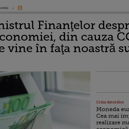
nomii
istrul Finanţelor desp
economiei, din cauza 
ie vine în faţa noastră 
Criza datoriilor
Moneda euro
Cea mai im
realizare m