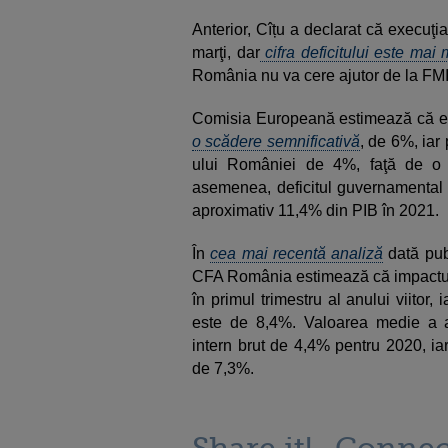
Anterior, Cîțu a declarat că execuţi
marţi, dar
cifra deficitului este mai
România nu va cere ajutor de la FMI
Comisia Europeană estimează că ec
o scădere semnificativă
, de 6%, iar
ului României de 4%, faţă de o
asemenea, deficitul guvernamental 
aproximativ 11,4% din PIB în 2021.
În
cea mai recentă analiză
dată publ
CFA România estimează că impactul 
în primul trimestru al anului viitor, 
este de 8,4%. Valoarea medie a ant
intern brut de 4,4% pentru 2020, ia
de 7,3%.