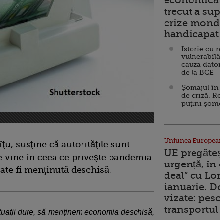
economică 
trecut a sup
crize mondi
handicapat 
Istorie cu 
vulnerabilă
cauza dator
de la BCE
Șomajul în 
de criză. R
puțini șom
Uniunea Europea
ţu, susţine că autorităţile sunt
UE pregăte
ie vine în ceea ce priveşte pandemia
urgență, în
te fi menţinută deschisă.
deal” cu Lo
ianuarie. 
vizate: pesc
transportul 
ituaţii dure, să menţinem economia deschisă,