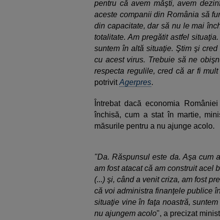
pentru că avem măşti, avem dezinf
aceste companii din România să fun
din capacitate, dar să nu le mai înc
totalitate. Am pregătit astfel situaţi
suntem în altă situaţie. Ştim şi cr
cu acest virus. Trebuie să ne obiş
respecta regulile, cred că ar fi mult
potrivit
Agerpres
.
Întrebat dacă economia României
închisă, cum a stat în martie, min
măsurile pentru a nu ajunge acolo.
"Da. Răspunsul este da. Aşa cum am 
am fost atacat că am construit acel b
(...) şi, când a venit criza, am fost 
că voi administra finanţele publice î
situaţie vine în faţa noastră, suntem
nu ajungem acolo
", a precizat minis