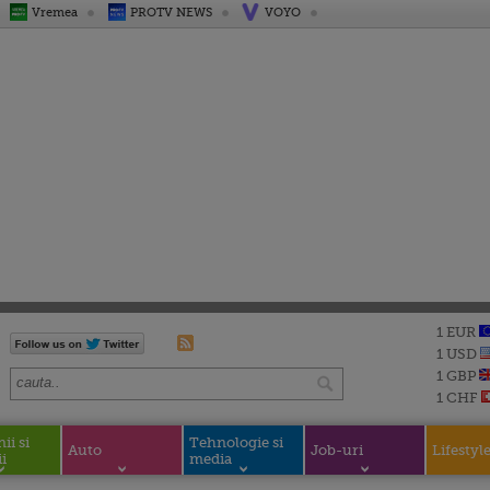
Vremea
PROTV NEWS
VOYO
1 EUR
1 USD
1 GBP
1 CHF
i si
Tehnologie si
Auto
Job-uri
Lifestyl
i
media