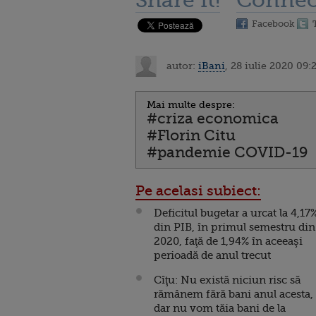
Share it!
Connec
Facebook
autor:
iBani
, 28 iulie 2020 09:
Mai multe despre:
#criza economica
#Florin Citu
#pandemie COVID-19
Pe acelasi subiect:
Deficitul bugetar a urcat la 4,17
din PIB, în primul semestru din
2020, faţă de 1,94% în aceeaşi
perioadă de anul trecut
Cîţu: Nu există niciun risc să
rămânem fără bani anul acesta,
dar nu vom tăia bani de la