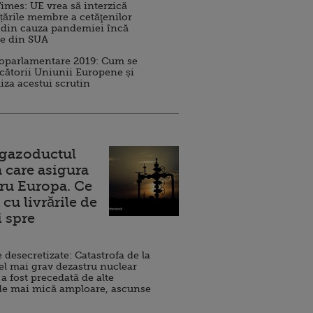
imes: UE vrea să interzică
 țările membre a cetăţenilor
 din cauza pandemiei încă
ve din SUA
roparlamentare 2019: Cum se
cătorii Uniunii Europene și
iza acestui scrutin
 gazoductul
 care asigura
ru Europa. Ce
cu livrările de
i spre
esecretizate: Catastrofa de la
el mai grav dezastru nuclear
 a fost precedată de alte
de mai mică amploare, ascunse