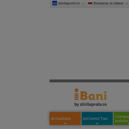
stirileprotv.ro
Romania, te iubesc
Compani
Actualitate
inContul Tau
industri