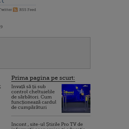
t
Twitter
RSS Feed
29
Prima pagina pe scurt:
Invață să ții sub
%
control cheltuielile
de sărbători. Cum
funcționează cardul
de cumpărături
Incont , site-ul Știrile Pro TV de