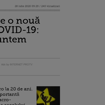
28 iulie 2020 09:29 / 240 vizualizari
re o nouă
COVID-19:
suntem
Ads by INTERNET PROTV
 la 20 de ani.
portantă
acro-