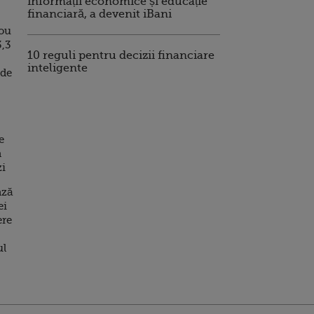
informații economice și educație
financiară, a devenit iBani
ou
3,3
10 reguli pentru decizii financiare
inteligente
 de
e
a
zi
ază
ei
ere
ul