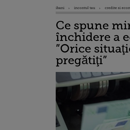
ibani
incontul tau
credite si eco
Ce spune min
închidere a 
”Orice situaţ
pregătiţi”