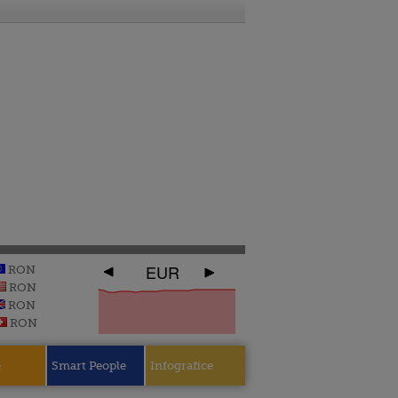
EUR
RON
RON
RON
RON
e
Smart People
Infografice