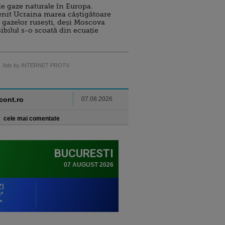
e gaze naturale în Europa.
nit Ucraina marea câștigătoare
 gazelor rusești, deși Moscova
sibilul s-o scoată din ecuație
Ads by INTERNET PROTV
ncont.ro
07.08.2026
cele mai comentate