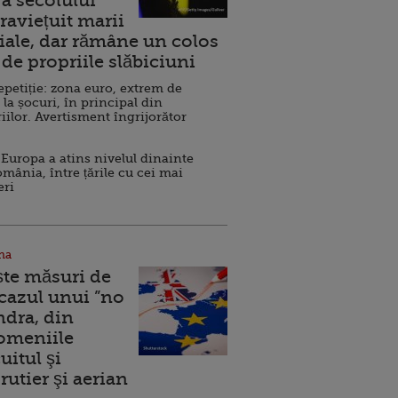
a secolului
raviețuit marii
ale, dar rămâne un colos
de propriile slăbiciuni
repetiție: zona euro, extrem de
 la șocuri, în principal din
iilor. Avertisment îngrijorător
Europa a atins nivelul dinainte
omânia, între țările cu cei mai
eri
na
ște măsuri de
 cazul unui ”no
ndra, din
Domeniile
uitul şi
rutier şi aerian