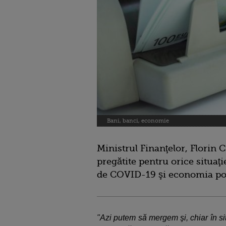
Bani, banci, economie
Ministrul Finanţelor, Florin Cî
pregătite pentru orice situaţ
de COVID-19 şi economia poa
"Azi putem să mergem şi, chiar în s