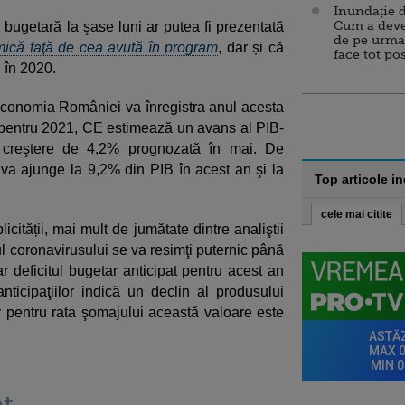
Inundație d
Cum a deve
a bugetară la şase luni ar putea fi prezentată
de pe urma
 mică faţă de cea avută în program
, dar și că
face tot po
 în 2020.
onomia României va înregistra anul acesta
 pentru 2021, CE estimează un avans al PIB-
 creştere de 4,2% prognozată în mai. De
va ajunge la 9,2% din PIB în acest an şi la
Top articole i
cele mai citite
icității, mai mult de jumătate dintre analiştii
coronavirusului se va resimţi puternic până
iar deficitul bugetar anticipat pentru acest an
icipaţiilor indică un declin al produsului
r pentru rata şomajului această valoare este