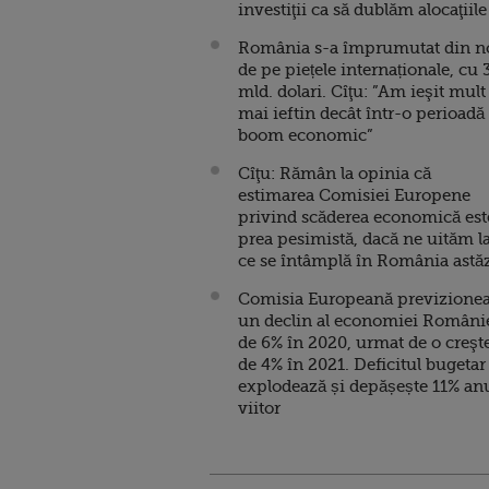
investiţii ca să dublăm alocaţiile
România s-a împrumutat din n
de pe piețele internaționale, cu 
mld. dolari. Cîţu: ”Am ieşit mult
mai ieftin decât într-o perioadă
boom economic”
Cîţu: Rămân la opinia că
estimarea Comisiei Europene
privind scăderea economică est
prea pesimistă, dacă ne uităm l
ce se întâmplă în România astă
Comisia Europeană previzione
un declin al economiei Români
de 6% în 2020, urmat de o creşt
de 4% în 2021. Deficitul bugetar
explodează și depășește 11% an
viitor