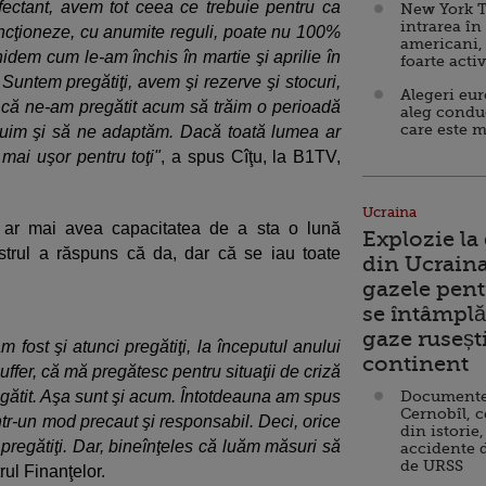
ectant, avem tot ceea ce trebuie pentru ca
New York T
intrarea în
cţioneze, cu anumite reguli, poate nu 100%
americani,
hidem cum le-am închis în martie şi aprilie în
foarte acti
a. Suntem pregătiţi, avem şi rezerve şi stocuri,
Alegeri eu
ed că ne-am pregătit acum să trăim o perioadă
aleg condu
care este m
nuim şi să ne adaptăm. Dacă toată lumea ar
 mai uşor pentru toţi"
, a spus Cîţu, la B1TV,
Ucraina
 ar mai avea capacitatea de a sta o lună
Explozie la
istrul a răspuns că da, dar că se iau toate
din Ucraina
gazele pent
se întâmplă 
gaze ruseșt
fost şi atunci pregătiţi, la începutul anului
continent
uffer, că mă pregătesc pentru situaţii de criză
pregătit. Aşa sunt şi acum. Întotdeauna am spus
Documente d
Cernobîl, c
ntr-un mod precaut şi responsabil. Deci, orice
din istorie,
 pregătiţi. Dar, bineînţeles că luăm măsuri să
accidente 
de URSS
trul Finanţelor.