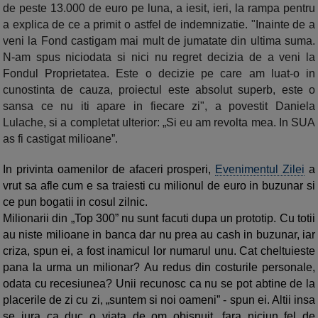
de peste 13.000 de euro pe luna, a iesit, ieri, la rampa pentru
a explica de ce a primit o astfel de indemnizatie. "Inainte de a
veni la Fond castigam mai mult de jumatate din ultima suma.
N-am spus niciodata si nici nu regret decizia de a veni la
Fondul Proprietatea. Este o decizie pe care am luat-o in
cunostinta de cauza, proiectul este absolut superb, este o
sansa ce nu iti apare in fiecare zi", a povestit Daniela
Lulache, si a completat ulterior: „Si eu am revolta mea. In SUA
as fi castigat milioane”.
In privinta oamenilor de afaceri prosperi,
Evenimentul Zilei
a
vrut sa afle cum e sa traiesti cu
milionul de euro in buzunar si
ce pun bogatii in cosul zilnic.
Milionarii din „Top 300” nu sunt facuti dupa un prototip. Cu totii
au niste milioane in banca dar nu prea au cash in buzunar, iar
criza, spun ei, a fost inamicul lor numarul unu. Cat cheltuieste
pana la urma un milionar? Au redus din costurile personale,
odata cu recesiunea? Unii recunosc ca nu se pot abtine de la
placerile de zi cu zi, „suntem si noi oameni” - spun ei. Altii insa
se jura ca duc o viata de om obisnuit, fara niciun fel de