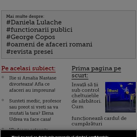
Mai multe despre:
#Daniela Lulache
#functionarii publici
#George Copos
#oameni de afaceri romani
#revista presei
Pe acelasi subiect:
Prima pagina pe
scurt:
Ilie si Amalia Nastase
divorteaza! Afla ce
Invață să ții
afaceri au impreuna!
sub control
cheltuielile
Sunteti medic, profesor
de sărbători.
Cum
sau preot si vreti sa va
mutati la tara? Elena
funcționează cardul de
Udrea va face casa!
cumpărături
Vladescu asteapta
poporul roman sa scoata