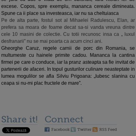
excese. Copos, spre exemplu, mananca cereale dimineata.
Spune ca ii place sa investeasca, iar nu sa cheltuiasca
Pe de alta parte, fostul sot al Mihaelei Radulescu, Elan, ar
prefera sa moara de foame decat sa-si vanda vreuna dintre
cele 10 masini de colectie. Cu totii recunosc insa ca „ luxul
desfranarii” nu se mai poarta ca acum cinci ani.
Gheorghe Caruz, regele carnii de porc din Romania, se
multumeste cu hainele primite cadou. Mananca la cantina
firmei pe care o conduce, iar la pranz asteapta sa fie invitat de
partenerii de afaceri. In topul gusturilor culinare neasteptate in
lumea mogulilor se afla Silviu Prigoana: „Iubesc slanina cu
ceapa si nu-mi plac fructele de mare”.
Share it!
Connect
Facebook
Twitter
RSS Feed