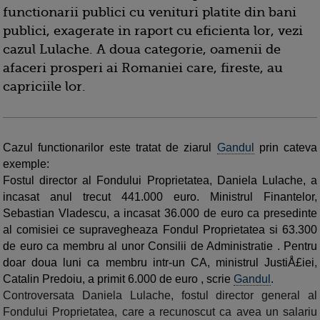
functionarii publici cu venituri platite din bani
publici, exagerate in raport cu eficienta lor, vezi
cazul Lulache. A doua categorie, oamenii de
afaceri prosperi ai Romaniei care, fireste, au
capriciile lor.
Cazul functionarilor este tratat de ziarul
Gandul
prin cateva
exemple:
Fostul director al Fondului Proprietatea, Daniela Lulache, a
incasat anul trecut 441.000 euro. Ministrul Finantelor,
Sebastian Vladescu, a incasat 36.000 de
euro ca presedinte
al comisiei ce supravegheaza Fondul Proprietatea si 63.300
de
euro
ca membru al unor Consilii de Administratie
. Pentru
doar doua luni ca membru intr-un CA, ministrul JustiÅ£iei,
Catalin Predoiu, a primit 6.000 de
euro
, scrie
Gandul
.
Controversata Daniela Lulache, fostul director general al
Fondului Proprietatea, care a recunoscut ca avea un salariu