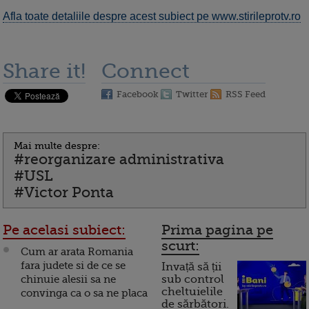
Afla toate detaliile despre acest subiect pe www.stirileprotv.ro
Share it!
Connect
Facebook
Twitter
RSS Feed
Mai multe despre:
#reorganizare administrativa
#USL
#Victor Ponta
Pe acelasi subiect:
Prima pagina pe
scurt:
Cum ar arata Romania
fara judete si de ce se
Invață să ții
chinuie alesii sa ne
sub control
cheltuielile
convinga ca o sa ne placa
de sărbători.