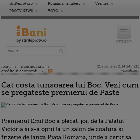
stirileprotv.ro
Romania, te iubesc
Vremea
PROTV NEWS
VOYO
ibani
incontul tau
21 aprilie 2011 14:24 / 211
vizualizari
credite si economii
Cat costa tunsoarea lui Boc. Vezi cum
se pregateste premierul de Paste
Premierul Emil Boc a plecat, joi, de la Palatul
Victoria si s-a oprit la un salon de coafura si
frizerie de langa Piata Romana, unde a cerut sa