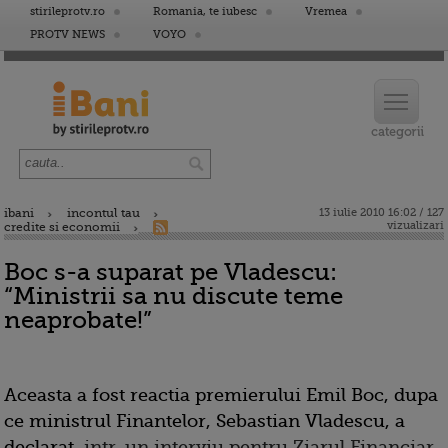
stirileprotv.ro
Romania, te iubesc
Vremea
PROTV NEWS
VOYO
ibani
incontul tau
13 iulie 2010 16:02 / 127
vizualizari
credite si economii
Boc s-a suparat pe Vladescu:
“Ministrii sa nu discute teme
neaprobate!”
Aceasta a fost reactia premierului Emil Boc, dupa
ce ministrul Finantelor, Sebastian Vladescu, a
declarat,
intr-un interviu pentru Ziarul Financiar
,