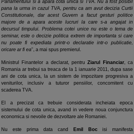
Parlamentului si a apara cota unica si TVA. Nu a fost posibil
pana la urma in cazul TVA, pentru ca am avut decizia Curtii
Constitutionale, dar acest Guvern a facut gesturi politice
majore de a apara aceste lucruri la care s-a angajat in
decursul timpului. Problema cotei unice nu este o tema de
seminar, este o decizie politica extrem de importanta si care
nu poate fi expediata printr-o declaratie intr-o publicatie,
oricare ar fi ea
", a mai spus premierul.
Ministrul Finantelor a declarat, pentru
Ziarul Financiar
, ca
Romania ar trebui sa treaca de la 1 ianuarie 2011, dupa sase
ani de cota unica, la un sistem de impozitare progresiva a
veniturilor, inclusiv a tuturor pensiilor, concomitent cu
scaderea TVA.
El a precizat ca trebuie considerata incheiata epoca
sistemului de cota unica, avand in vedere noua conjunctura
economica si nevoile de dezvoltare ale Romaniei.
Nu este prima data cand
Emil Boc
isi manifesta