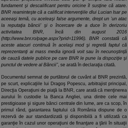
fundament şi descalificant pentru oricine îl susţine că atare.
BNR reaminteşte că a calificat intervenţiile dlui Lucian Isar pe
aceeaşi temă, cu aceleaşi false argumente, drept un 'un atac
la reputaţia băncii' şi o încercare de a duce în derizoriu
activitatea BNR, încă din august 2016
(http://www.bnr.ro/page.aspx?prid=11996). BNR constată că
aceste atacuri continuă în acelaşi mod şi regretă faptul că
reprezentanţi ai mass media ignoră voit sau în necunoştinţă
de cauză datele publice pe care BNR le pune la dispoziţie şi
punctul de vedere al Băncii"
, se arată în declaraţia citată.
Documentul semnat de purtătorul de cuvânt al BNR prezintă,
pe scurt, explicaţiile lui Dragoş Popescu, arbitrajist principal,
Direcţia Operaţiuni de piaţă la BNR, care arată că menţinerea
aurului în custodie la Banca Angliei, una dintre cele mai
prestigioase şi sigure bănci centrale din lume, are ca scop, în
primul rând, garantarea faptului că România dispune de o
rezervă de aur standardizată şi disponibilă a fi utilizată ca
garanţie în cazul unor operaţiuni de finanţare a ţării în situaţii