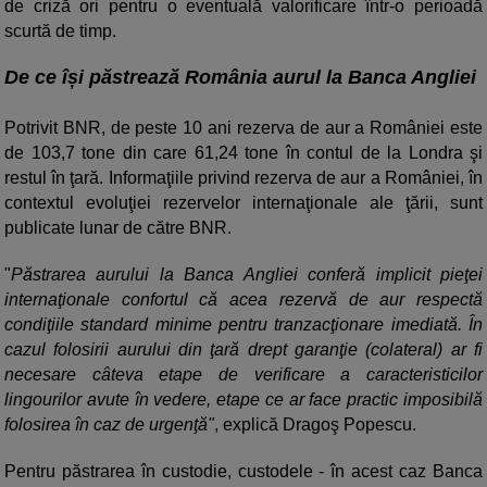
de criză ori pentru o eventuală valorificare într-o perioadă
scurtă de timp.
De ce își păstrează România aurul la Banca Angliei
Potrivit BNR, de peste 10 ani rezerva de aur a României este
de 103,7 tone din care 61,24 tone în contul de la Londra şi
restul în ţară. Informaţiile privind rezerva de aur a României, în
contextul evoluţiei rezervelor internaţionale ale ţării, sunt
publicate lunar de către BNR.
"
Păstrarea aurului la Banca Angliei conferă implicit pieţei
internaţionale confortul că acea rezervă de aur respectă
condiţiile standard minime pentru tranzacţionare imediată. În
cazul folosirii aurului din ţară drept garanţie (colateral) ar fi
necesare câteva etape de verificare a caracteristicilor
lingourilor avute în vedere, etape ce ar face practic imposibilă
folosirea în caz de urgenţă"
, explică Dragoş Popescu.
Pentru păstrarea în custodie, custodele - în acest caz Banca