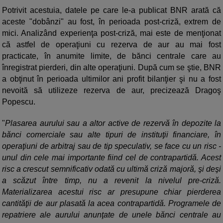
Potrivit acestuia, datele pe care le-a publicat BNR arată că
aceste "dobânzi" au fost, în perioada post-criză, extrem de
mici. Analizând experienţa post-criză, mai este de menţionat
că astfel de operaţiuni cu rezerva de aur au mai fost
practicate, în anumite limite, de bănci centrale care au
înregistrat pierderi, din alte operaţiuni. După cum se ştie, BNR
a obţinut în perioada ultimilor ani profit bilanţier şi nu a fost
nevoită să utilizeze rezerva de aur, precizează Dragoş
Popescu.
"
Plasarea aurului sau a altor active de rezervă în depozite la
bănci comerciale sau alte tipuri de instituţii financiare, în
operaţiuni de arbitraj sau de tip speculativ, se face cu un risc -
unul din cele mai importante fiind cel de contrapartidă. Acest
risc a crescut semnificativ odată cu ultimă criză majoră, şi deşi
a scăzut între timp, nu a revenit la nivelul pre-criză.
Materializarea acestui risc ar presupune chiar pierderea
cantităţii de aur plasată la acea contrapartidă. Programele de
repatriere ale aurului anunţate de unele bănci centrale au