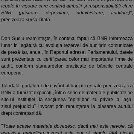
legale în vigoare care conferă atribuţii şi responsabilităţi clare
BNR (păstrare, depozitare, administrare, auditare)"
,
precizează sursa citată.
Dan Suciu reaminteşte, în context, faptul că BNR informează
lunar în legătură cu evoluţia rezervei de aur prin comunicate
de presă iar, anual, în Raportul adresat Parlamentului, datele
sunt prezentate cu certificarea celor mai importante firme de
audit, conform standardelor practicate de băncile centrale
europene.
Totodată, purtătorul de cuvânt al băncii centrale precizează că
BNR a furnizat explicaţii, într-o serie de materiale publicate pe
site-ul instituţiei, la secţiunea "opiniibnr" cu privire la "aşa-
zisul prejudiciu" invocat prin renunţarea la plasarea aurului
drept contrapartidă.
"
Toate aceste materiale dovedesc, dacă mai este nevoie, că
aşa-zisul prejudiciu invocat este pur şi simplu fără niciun