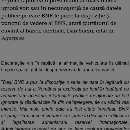
regretă faptul că reprezentanţi ai mass media
ignoră voit sau în necunoştinţă de cauză datele
publice pe care BNR le pune la dispoziţie şi
punctul de vedere al BNR, arată purtătorul de
cuvânt al băncii centrale, Dan Suciu, citat de
Agerpres
.
Declaraţiile vin în replică la afirmaţiile vehiculate în ultimul
timp în spațiul public despre rezerva de aur a României.
"
Deşi BNR a pus la dispoziţie o serie de date în legătură cu
rezerva de aur a Românei şi explicaţii de fond în legătură cu
administrare acesteia, informaţiile publice menţionate au fost
ignorate şi răstălmăcite fie din neînţelegere, fie cu vădită rea
intenţie. Mai mult, unele date au fost citate trunchiat. BNR
respinge ferm orice insinuare care pune în discuţie certificarea
şi legalitatea administrării rezervei internaţionale.
Administrarea rezervei de aur se face conform prevederilor