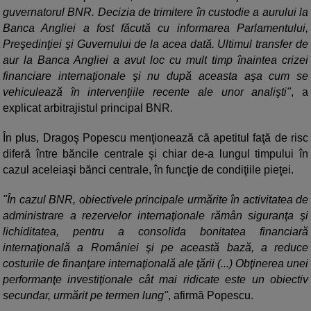
guvernatorul BNR. Decizia de trimitere în custodie a aurului la
Banca Angliei a fost făcută cu informarea Parlamentului,
Preşedinţiei şi Guvernului de la acea dată. Ultimul transfer de
aur la Banca Angliei a avut loc cu mult timp înaintea crizei
financiare internaţionale şi nu după aceasta aşa cum se
vehiculează în intervenţiile recente ale unor analişti"
, a
explicat arbitrajistul principal BNR.
În plus, Dragoş Popescu menţionează că apetitul faţă de risc
diferă între băncile centrale şi chiar de-a lungul timpului în
cazul aceleiaşi bănci centrale, în funcţie de condiţiile pieţei.
"În cazul BNR, obiectivele principale urmărite în activitatea de
administrare a rezervelor internaţionale rămân siguranţa şi
lichiditatea, pentru a consolida bonitatea financiară
internaţională a României şi pe această bază, a reduce
costurile de finanţare internaţională ale ţării (...) Obţinerea unei
performanţe investiţionale cât mai ridicate este un obiectiv
secundar, urmărit pe termen lung"
, afirmă Popescu.