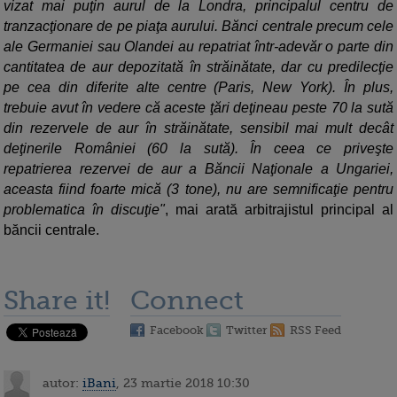
vizat mai puţin aurul de la Londra, principalul centru de
tranzacţionare de pe piaţa aurului. Bănci centrale precum cele
ale Germaniei sau Olandei au repatriat într-adevăr o parte din
cantitatea de aur depozitată în străinătate, dar cu predilecţie
pe cea din diferite alte centre (Paris, New York). În plus,
trebuie avut în vedere că aceste ţări deţineau peste 70 la sută
din rezervele de aur în străinătate, sensibil mai mult decât
deţinerile României (60 la sută). În ceea ce priveşte
repatrierea rezervei de aur a Băncii Naţionale a Ungariei,
aceasta fiind foarte mică (3 tone), nu are semnificaţie pentru
problematica în discuţie"
, mai arată arbitrajistul principal al
băncii centrale.
Share it!
Connect
Facebook
Twitter
RSS Feed
autor:
iBani
, 23 martie 2018 10:30