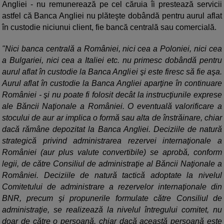
Angliei - nu remunerează pe cel căruia îi prestează servicii
astfel că Banca Angliei nu plăteşte dobândă pentru aurul aflat
în custodie niciunui client, fie bancă centrală sau comercială.
"Nici banca centrală a României, nici cea a Poloniei, nici cea
a Bulgariei, nici cea a Italiei etc. nu primesc dobândă pentru
aurul aflat în custodie la Banca Angliei şi este firesc să fie aşa.
Aurul aflat în custodie la Banca Angliei aparţine în continuare
României - şi nu poate fi folosit decât la instrucţiunile exprese
ale Băncii Naţionale a României. O eventuală valorificare a
stocului de aur ar implica o formă sau alta de înstrăinare, chiar
dacă rămâne depozitat la Banca Angliei. Deciziile de natură
strategică privind administrarea rezervei internaţionale a
României (aur plus valute convertibile) se aprobă, conform
legii, de către Consiliul de administraţie al Băncii Naţionale a
României. Deciziile de natură tactică adoptate la nivelul
Comitetului de administrare a rezervelor internaţionale din
BNR, precum şi propunerile formulate către Consiliul de
administraţie, se realizează la nivelul întregului comitet, nu
doar de către o persoană, chiar dacă această persoană este