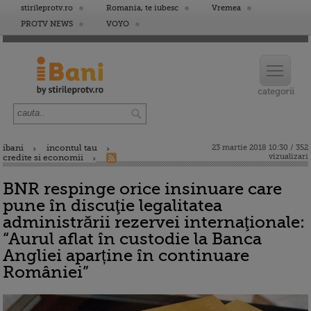
stirileprotv.ro
Romania, te iubesc
Vremea
PROTV NEWS
VOYO
ibani
incontul tau
23 martie 2018 10:30 / 352
vizualizari
credite si economii
BNR respinge orice insinuare care
pune în discuţie legalitatea
administrării rezervei internaţionale:
“Aurul aflat în custodie la Banca
Angliei aparține în continuare
României”