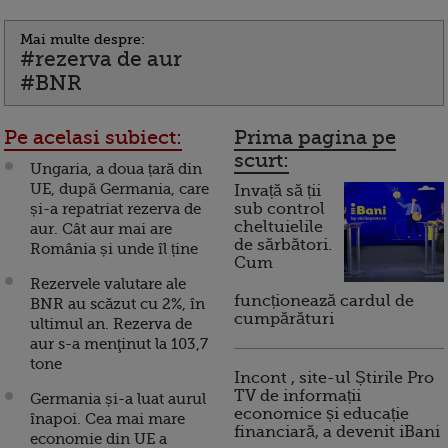
Mai multe despre:
#rezerva de aur
#BNR
Pe acelasi subiect:
Prima pagina pe
scurt:
Ungaria, a doua țară din
UE, după Germania, care
Invață să ții
și-a repatriat rezerva de
sub control
cheltuielile
aur. Cât aur mai are
de sărbători.
România și unde îl ține
Cum
Rezervele valutare ale
funcționează cardul de
BNR au scăzut cu 2%, în
cumpărături
ultimul an. Rezerva de
aur s-a menţinut la 103,7
tone
Incont , site-ul Știrile Pro
TV de informații
Germania și-a luat aurul
economice și educație
înapoi. Cea mai mare
financiară, a devenit iBani
economie din UE a