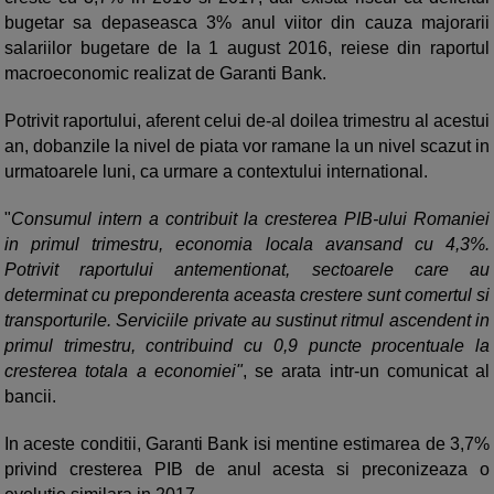
bugetar sa depaseasca 3% anul viitor din cauza majorarii
salariilor bugetare de la 1 august 2016, reiese din raportul
macroeconomic realizat de Garanti Bank.
Potrivit raportului, aferent celui de-al doilea trimestru al acestui
an, dobanzile la nivel de piata vor ramane la un nivel scazut in
urmatoarele luni, ca urmare a contextului international.
"
Consumul intern a contribuit la cresterea PIB-ului Romaniei
in primul trimestru, economia locala avansand cu 4,3%.
Potrivit raportului antementionat, sectoarele care au
determinat cu preponderenta aceasta crestere sunt comertul si
transporturile. Serviciile private au sustinut ritmul ascendent in
primul trimestru, contribuind cu 0,9 puncte procentuale la
cresterea totala a economiei"
, se arata intr-un comunicat al
bancii.
In aceste conditii, Garanti Bank isi mentine estimarea de 3,7%
privind cresterea PIB de anul acesta si preconizeaza o