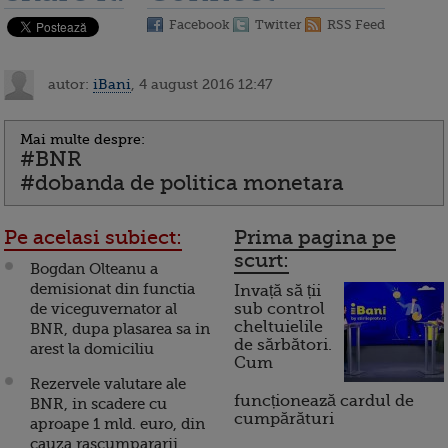
Facebook
Twitter
RSS Feed
autor:
iBani
, 4 august 2016 12:47
Mai multe despre:
#BNR
#dobanda de politica monetara
Pe acelasi subiect:
Prima pagina pe
scurt:
Bogdan Olteanu a
demisionat din functia
Invață să ții
de viceguvernator al
sub control
cheltuielile
BNR, dupa plasarea sa in
de sărbători.
arest la domiciliu
Cum
Rezervele valutare ale
funcționează cardul de
BNR, in scadere cu
cumpărături
aproape 1 mld. euro, din
cauza rascumpararii