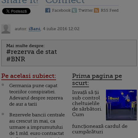
Share it!
Connect
Facebook
Twitter
RSS Feed
autor:
iBani
, 4 iulie 2016 12:02
Mai multe despre:
#rezerva de stat
#BNR
Pe acelasi subiect:
Prima pagina pe
scurt:
Germania pune capat
teoriilor conspiratiei.
Invață să ții
Adevarul despre rezerva
sub control
cheltuielile
de aur a tarii
de sărbători.
Cum
Rezervele bancii centrale
au crescut in mai, ca
funcționează cardul de
urmare a imprumutului
cumpărături
de 1 mld. euro contractat