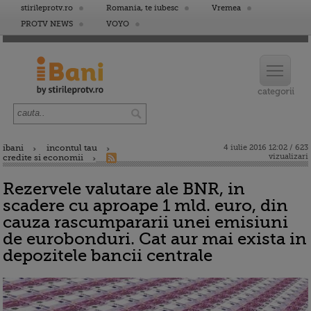
stirileprotv.ro
Romania, te iubesc
Vremea
PROTV NEWS
VOYO
ibani
incontul tau
4 iulie 2016 12:02 / 623
vizualizari
credite si economii
Rezervele valutare ale BNR, in
scadere cu aproape 1 mld. euro, din
cauza rascumpararii unei emisiuni
de eurobonduri. Cat aur mai exista in
depozitele bancii centrale