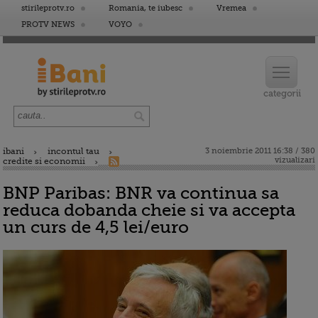
stirileprotv.ro
Romania, te iubesc
Vremea
PROTV NEWS
VOYO
ibani
incontul tau
3 noiembrie 2011 16:38 / 380
vizualizari
credite si economii
BNP Paribas: BNR va continua sa
reduca dobanda cheie si va accepta
un curs de 4,5 lei/euro