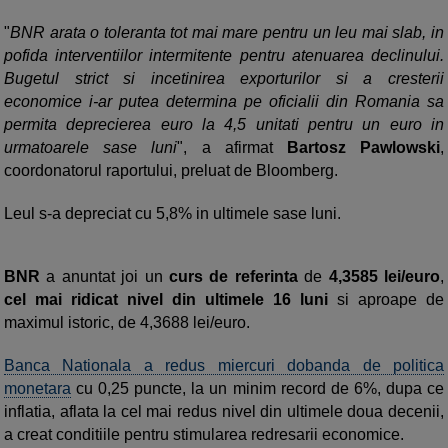
"
BNR arata o toleranta tot mai mare pentru un leu mai slab, in
pofida interventiilor intermitente pentru atenuarea declinului.
Bugetul strict si incetinirea exporturilor si a cresterii
economice i-ar putea determina pe oficialii din Romania sa
permita deprecierea euro la 4,5 unitati pentru un euro in
urmatoarele sase luni
", a afirmat
Bartosz Pawlowski
,
coordonatorul raportului, preluat de Bloomberg.
Leul s-a depreciat cu 5,8% in ultimele sase luni.
BNR
a anuntat joi un
curs de referinta
de
4,3585 lei/euro
,
cel mai ridicat nivel din ultimele 16 luni
si aproape de
maximul istoric, de 4,3688 lei/euro.
Banca Nationala a redus miercuri dobanda de politica
monetara
cu 0,25 puncte, la un minim record de 6%, dupa ce
inflatia, aflata la cel mai redus nivel din ultimele doua decenii,
a creat conditiile pentru stimularea redresarii economice.