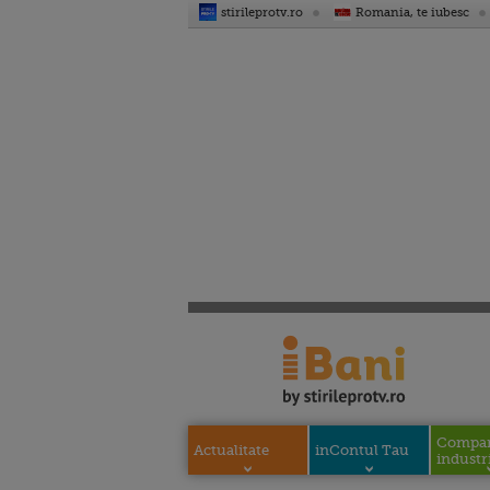
stirileprotv.ro
Romania, te iubesc
Compani
Actualitate
inContul Tau
industri