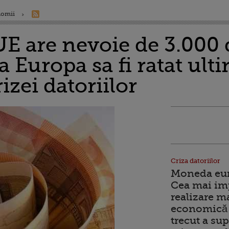
nomii
E are nevoie de 3.000 
ca Europa sa fi ratat ul
izei datoriilor
Criza datoriilor
Moneda euro
Cea mai im
realizare m
economică 
trecut a sup