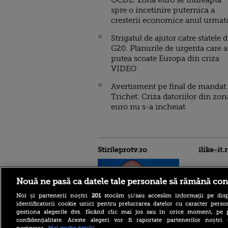
OCDE: Zona euro se indreapta
spre o incetinire puternica a
cresterii economice anul urmat
Strigatul de ajutor catre statele 
G20. Planurile de urgenta care a
putea scoate Europa din criza
VIDEO
Avertisment pe final de mandat.
Trichet: Criza datoriilor din zon
euro nu s-a incheiat
Stirileprotv.ro
ilike-it.
Nouă ne pasă ca datele tale personale să rămână con
Noi și partenerii noștri
201
stocăm și/sau accesăm informații pe disp
identificatorii cookie unici pentru prelucrarea datelor cu caracter person
gestiona alegerile dvs. făcând clic mai jos sau în orice moment, pe 
Alertă în Bulgaria: dronă
confidențialitate. Aceste alegeri vor fi raportate partenerilor noștr
dinspre România, explozie