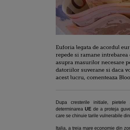
Euforia legata de acordul eu
repede si ramane intrebarea d
asupra masurilor necesare p
datoriilor suverane si daca v
acest lucru, comenteaza Blo
Dupa cresterile initiale, piete
determinarea
UE
de a proteja guv
care se chinuie tarile vulnerabile di
Italia, a treia mare economie din z