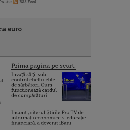
Twitter
RSS Feed
ona euro
Prima pagina pe scurt:
Invață să ții sub
control cheltuielile
ul
de sărbători. Cum
funcționează cardul
de cumpărături
i
Incont , site-ul Știrile Pro TV de
informații economice și educație
financiară, a devenit iBani