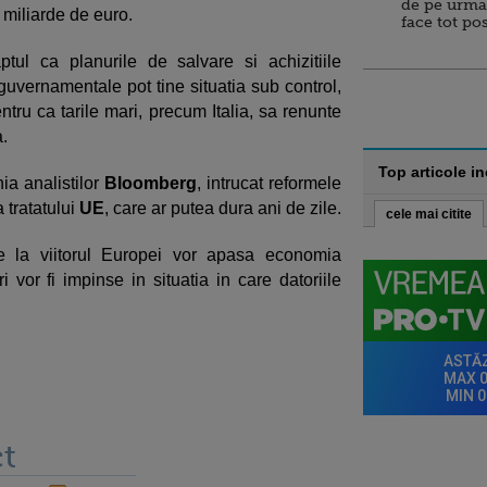
de pe urma
 miliarde de euro.
face tot po
ul ca planurile de salvare si achizitiile
guvernamentale pot tine situatia sub control,
ntru ca tarile mari, precum Italia, sa renunte
a.
Top articole i
ia analistilor
Bloomberg
, intrucat reformele
 tratatului
UE
, care ar putea dura ani de zile.
cele mai citite
oare la viitorul Europei vor apasa economia
i vor fi impinse in situatia in care datoriile
t