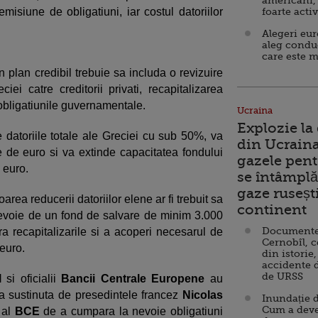
americani,
isiune de obligatiuni, iar costul datoriilor
foarte acti
Alegeri eu
aleg condu
care este m
 plan credibil trebuie sa includa o revizuire
iei catre creditorii privati, recapitalizarea
 obligatiunile guvernamentale.
Ucraina
Explozie la
e datoriile totale ale Greciei cu sub 50%, va
din Ucraina
e de euro si va extinde capacitatea fondului
gazele pent
 euro.
se întâmplă 
gaze ruseșt
oarea reducerii datoriilor elene ar fi trebuit sa
continent
nevoie de un fond de salvare de minim 3.000
Documente d
a recapitalizarile si a acoperi necesarul de
Cernobîl, c
euro.
din istorie,
accidente 
de URSS
l
si oficialii
Bancii Centrale Europene
au
ea sustinuta de presedintele francez
Nicolas
Inundație d
Cum a deve
al
BCE
de a cumpara la nevoie obligatiuni