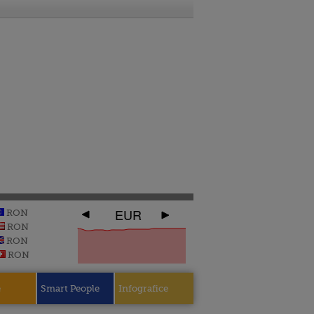
EUR
RON
RON
RON
RON
e
Smart People
Infografice