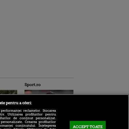
Sport.ro
ele pentru a oferi:
 performanței reclamelor. Stocarea
v. Utilizarea profilurilor pentru
ilurilor de conținut personalizat.
 personalizate. Crearea profilurilor
rmanței conținutului. Înțelegerea
Rayo Vallecano a luat
ACCEPT TOATE
ldau din