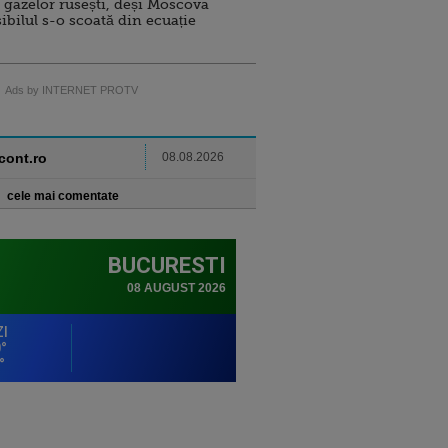
 gazelor rusești, deși Moscova
sibilul s-o scoată din ecuație
Ads by INTERNET PROTV
ncont.ro
08.08.2026
cele mai comentate