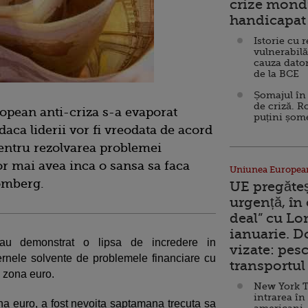
crize mondi
handicapat 
Istorie cu 
vulnerabilă
cauza dator
de la BCE
Șomajul în 
de criză. R
ropean anti-criza s-a evaporat
puțini șom
aca liderii vor fi vreodata de acord
entru rezolvarea problemei
or mai avea inca o sansa sa faca
Uniunea Europea
omberg.
UE pregăte
urgență, în
deal” cu Lo
ianuarie. 
le au demonstrat o lipsa de incredere in
vizate: pesc
ernele solvente de problemele financiare cu
transportul 
n zona euro.
New York T
intrarea în
ona euro, a fost nevoita saptamana trecuta sa