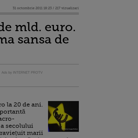
31 octombrie 2011 18:23 / 217 vizualizari
de mld. euro.
tima sansa de
Ads by INTERNET PROTV
 la 20 de ani.
portantă
acro-
a secolului
raviețuit marii