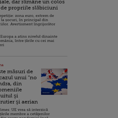
ale, dar rămâne un colos
de propriile slăbiciuni
repetiție: zona euro, extrem de
 la șocuri, în principal din
iilor. Avertisment îngrijorător
Europa a atins nivelul dinainte
omânia, între țările cu cei mai
eri
na
ște măsuri de
 cazul unui ”no
ndra, din
Domeniile
uitul şi
rutier şi aerian
imes: UE vrea să interzică
 țările membre a cetăţenilor