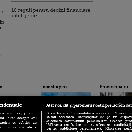
10 reguli pentru decizii financiare
or
inteligente
din
r
a
ro
foodstory.ro
Procinema.ro
fidențiale
Atât noi, cât și partenerii noștri prelucrăm dat
ozitivul dvs., precum
Dezvoltarea și îmbunătățirea serviciilor. Măsurarea
și/sau accesarea informațiilor de pe un dispoziti
al. Puteți accepta sau
selectarea conținutului personalizat. Crearea prof
pagina cu politica de
Utilizarea profilurilor pentru selectarea publicității
i și nu vă vor afecta
pentru publicitate personalizată. Măsurarea perfo
(P) Descoperă Lumea
Nikolaj Coster-Wa