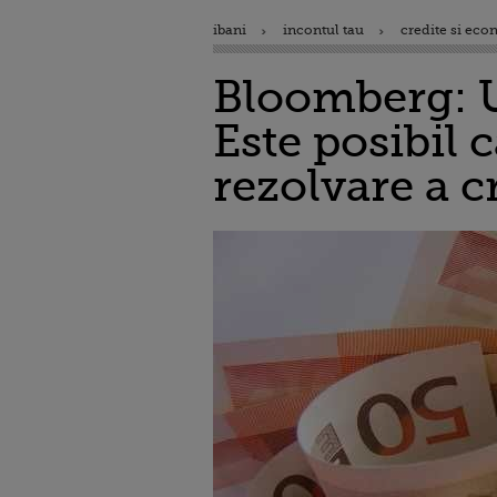
ibani
incontul tau
credite si eco
Bloomberg: U
Este posibil 
rezolvare a cr