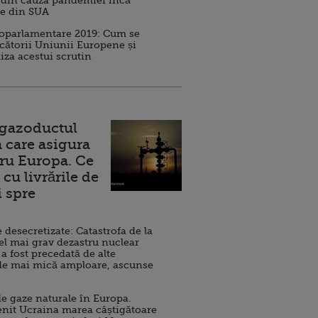
 din cauza pandemiei încă
ve din SUA
roparlamentare 2019: Cum se
cătorii Uniunii Europene și
iza acestui scrutin
 gazoductul
 care asigura
ru Europa. Ce
cu livrările de
i spre
esecretizate: Catastrofa de la
el mai grav dezastru nuclear
 a fost precedată de alte
de mai mică amploare, ascunse
e gaze naturale în Europa.
nit Ucraina marea câștigătoare