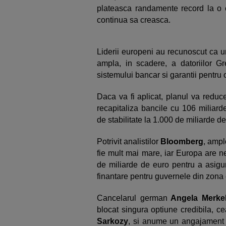
plateasca randamente record la o em
continua sa creasca.
Liderii europeni au recunoscut ca un
ampla, in scadere, a datoriilor Grec
sistemului bancar si garantii pentru
Daca va fi aplicat, planul va reduc
recapitaliza bancile cu 106 miliard
de stabilitate la 1.000 de miliarde de
Potrivit analistilor
Bloomberg
, ampl
fie mult mai mare, iar Europa are 
de miliarde de euro pentru a asigur
finantare pentru guvernele din zona 
Cancelarul german
Angela Merke
blocat singura optiune credibila, c
Sarkozy
, si anume un angajament 