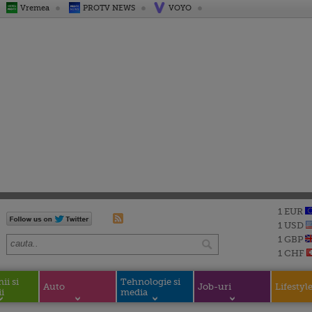
Vremea
PROTV NEWS
VOYO
1 EUR
1 USD
1 GBP
1 CHF
i si
Tehnologie si
Auto
Job-uri
Lifestyl
i
media