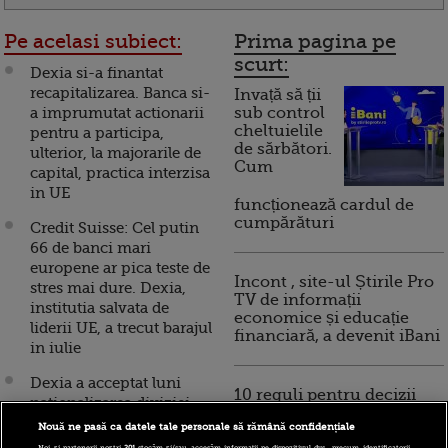
Pe acelasi subiect:
Prima pagina pe
scurt:
Dexia si-a finantat
recapitalizarea. Banca si-
Invață să ții
a imprumutat actionarii
sub control
cheltuielile
pentru a participa,
de sărbători.
ulterior, la majorarile de
Cum
capital, practica interzisa
in UE
funcționează cardul de
cumpărături
Credit Suisse: Cel putin
66 de banci mari
europene ar pica teste de
Incont , site-ul Știrile Pro
stres mai dure. Dexia,
TV de informații
institutia salvata de
economice și educație
liderii UE, a trecut barajul
financiară, a devenit iBani
in iulie
Dexia a acceptat luni
10 reguli pentru decizii
nationalizarea diviziei
financiare inteligente
bancare din Belgia. Cat
Nouă ne pasă ca datele tale personale să rămână confidențiale
costa o banca
Noi și partenerii noștri
201
stocăm și/sau accesăm informații pe dispozitivul dvs., precum identificatorii