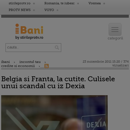
stirileprotv.ro
Romania, te iubesc
Vremea
PROTV NEWS
VOYO
ibani
incontul tau
23 noiembrie 2011 15:20 / 374
vizualizari
credite si economii
Belgia si Franta, la cutite. Culisele
unui scandal cu iz Dexia