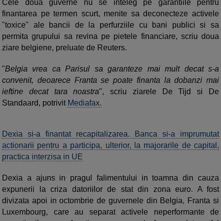
Cele doua guverne nu se inteleg pe garantiile pentru
finantarea pe termen scurt, menite sa deconecteze activele
"toxice" ale bancii de la perfurziile cu bani publici si sa
permita grupului sa revina pe pietele financiare, scriu doua
ziare belgiene, preluate de Reuters.
"
Belgia vrea ca Parisul sa garanteze mai mult decat s-a
convenit, deoarece Franta se poate finanta la dobanzi mai
ieftine decat tara noastra
", scriu ziarele De Tijd si De
Standaard, potrivit
Mediafax.
Dexia si-a finantat recapitalizarea. Banca si-a imprumutat
actionarii pentru a participa, ulterior, la majorarile de capital,
practica interzisa in UE
Dexia a ajuns in pragul falimentului in toamna din cauza
expunerii la criza datoriilor de stat din zona euro. A fost
divizata apoi in octombrie de guvernele din Belgia, Franta si
Luxembourg, care au separat activele neperformante de