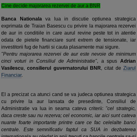
Cine decide majorarea rezervei de aur a BNR
Banca Nationala
va lua in discutie optiunea strategica
exprimata de Traian Basescu cu privire la majorarea rezervei
de aur in conditiile in care aurul revine peste tot in atentie
odata de pietele financiare sunt extrem de tensionate, iar
investitorii fug de hartii si cauta plasamente mai sigure.
"Pentru majorarea rezervei de aur este nevoie de minimum
cinci voturi in Consiliul de Administratie"
, a spus
Adrian
Vasilescu
,
consilierul guvernatorului BNR
, citat de
Ziarul
Financiar
.
El a precizat ca atunci cand se va judeca optiunea strategica
cu privire la aur lansata de presedinte, Consiliul de
Administratie va lua in seama cateva criterii:
"cel strategic,
daca creste sau nu rezerva; cel economic, iar aici sunt cateva
nuante foarte importante printre care ce fac celelalte banci
centrale. Este semnificativ faptul ca SUA in dezbaterea
internationala au pledat in anii trecuti ca bancile centrale sa-si