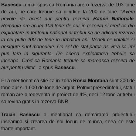
Basescu
a mai spus ca Romania are o rezerva de 103 tone
de aur, pe care trebuie sa o ridice la 200 de tone. "
Avem
nevoie de acest aur pentru rezerva
Bancii Nationale
.
Romania are acum 103 tone de aur in rezerva si cred ca din
exploatare in teritoriul national ar trebui sa ne ridicam rezerva
la cel putin 200 de tone in urmatorii ani. Vedeti ce volatile si
nesigure sunt monedele. Ca sef de stat parca as vrea sa imi
pun tara in siguranta. De aceea exploatarea trebuie sa
inceapa. Cred ca Romania trebuie sa mareasca rezerva de
aur pentru viitor
", a spus
Basescu.
El a mentionat ca stie ca in zona
Rosia Montana
sunt 300 de
tone aur si 1.600 de tone de argint. Potrivit presedintelui, statul
roman are o redeventa in proiect de 4%, deci 12 tone ar trebui
sa revina gratis in rezerva BNR.
Traian Basescu
a mentionat ca demararea proiectului
inseamna si crearea de noi locuri de munca, ceea ce este
foarte important.