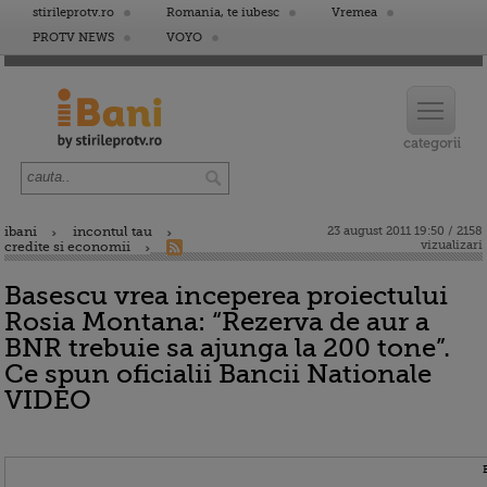
stirileprotv.ro
Romania, te iubesc
Vremea
PROTV NEWS
VOYO
ibani
incontul tau
23 august 2011 19:50 / 2158
vizualizari
credite si economii
Basescu vrea inceperea proiectului
Rosia Montana: “Rezerva de aur a
BNR trebuie sa ajunga la 200 tone”.
Ce spun oficialii Bancii Nationale
VIDEO