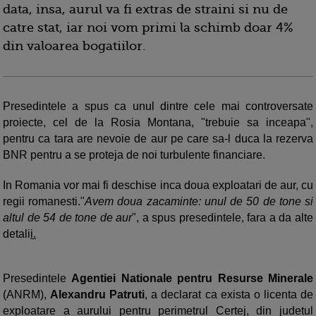
data, insa, aurul va fi extras de straini si nu de
catre stat, iar noi vom primi la schimb doar 4%
din valoarea bogatiilor.
Presedintele a spus ca unul dintre cele mai controversate
proiecte, cel de la Rosia Montana, "trebuie sa inceapa",
pentru ca tara are nevoie de aur pe care sa-l duca la rezerva
BNR pentru a se proteja de noi turbulente financiare.
In Romania vor mai fi deschise inca doua exploatari de aur, cu
regii romanesti."
Avem doua zacaminte: unul de 50 de tone si
altul de 54 de tone de aur
", a spus presedintele, fara a da alte
detali
i.
Presedintele
Agentiei Nationale pentru Resurse Minerale
(ANRM),
Alexandru Patruti
, a declarat ca exista o licenta de
exploatare a aurului pentru perimetrul Certej, din judetul