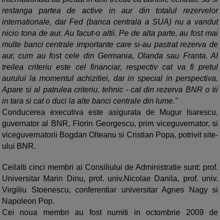
restanga partea de active in aur din totalul rezervelor
internationale, dar Fed (banca centrala a SUA) nu a vandut
nicio tona de aur. Au facut-o altii. Pe de alta parte, au fost mai
multe banci centrale importante care si-au pastrat rezerva de
aur, cum au fost cele din Germania, Olanda sau Franta. Al
treilea criteriu este cel financiar, respectiv cat va fi pretul
aurului la momentul achizitiei, dar in special in perspectiva.
Apare si al patrulea criteriu, tehnic - cat din rezerva BNR o tii
in tara si cat o duci la alte banci centrale din lume."
Conducerea executiva este asigurata de Mugur Isarescu,
guvernator al BNR, Florin Georgescu, prim viceguvernator, si
viceguvernatorii Bogdan Olteanu si Cristian Popa, potrivit site-
ului BNR.
Ceilalti cinci membri ai Consiliului de Administratie sunt: prof.
Universitar Marin Dinu, prof. univ.Nicolae Danila, prof. univ.
Virgiliu Stoenescu, conferentiar universitar Agnes Nagy si
Napoleon Pop.
Cei noua membri au fost numiti in octombrie 2009 de