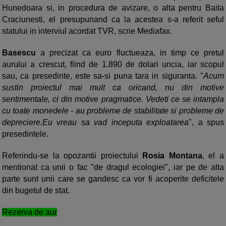
Hunedoara si, in procedura de avizare, o alta pentru Baita
Craciunesti, el presupunand ca la acestea s-a referit seful
statului in interviul acordat TVR, scrie Mediafax.
Basescu
a precizat ca euro fluctueaza, in timp ce pretul
aurului a crescut, fiind de 1.890 de dolari uncia, iar scopul
sau, ca presedinte, este sa-si puna tara in siguranta. "
Acum
sustin proiectul mai mult ca oricand, nu din motive
sentimentale, ci din motive pragmatice. Vedeti ce se intampla
cu toate monedele - au probleme de stabilitate si probleme de
depreciere.Eu vreau sa vad inceputa exploatarea
", a spus
presedintele.
Referindu-se la opozantii proiectului
Rosia Montana
, el a
mentionat ca unii o fac "de dragul ecologiei", iar pe de alta
parte sunt unii care se gandesc ca vor fi acoperite deficitele
din bugetul de stat.
Rezerva de aur