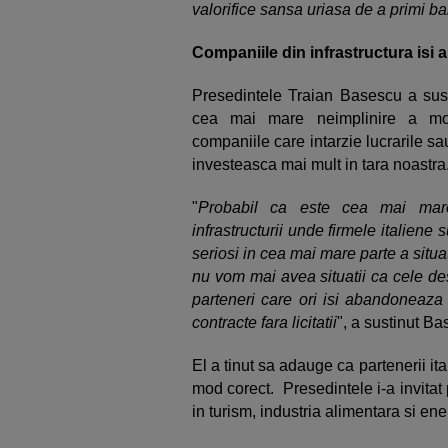
valorifice sansa uriasa de a primi ban
Companiile din infrastructura isi 
Presedintele Traian Basescu a susti
cea mai mare neimplinire a mom
companiile care intarzie lucrarile sa
investeasca mai mult in tara noastra
"
Probabil ca este cea mai mare
infrastructurii unde firmele italiene
seriosi in cea mai mare parte a situa
nu vom mai avea situatii ca cele des
parteneri care ori isi abandoneaza l
contracte fara licitatii
", a sustinut B
El a tinut sa adauge ca partenerii ita
mod corect. Presedintele i-a invitat
in turism, industria alimentara si en