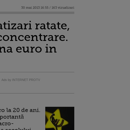
30 mai 2013 16:55 / 163 vizualizari
izari ratate,
 concentrare.
na euro in
Ads by INTERNET PROTV
 la 20 de ani.
portantă
acro-