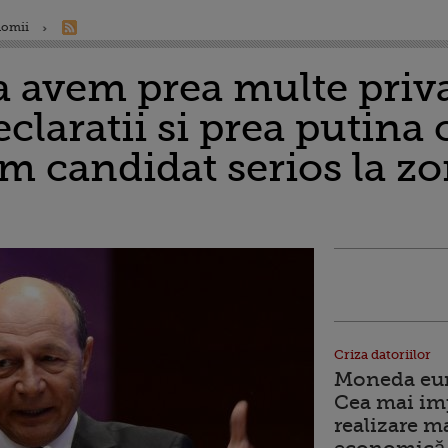
nomii
 avem prea multe privat
claratii si prea putina
m candidat serios la zo
Criza datoriilor
Moneda euro
Cea mai im
realizare m