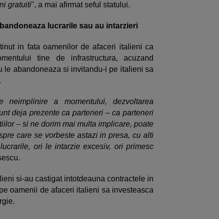
i gratuiti
", a mai afirmat seful statului.
abandoneaza lucrarile sau au intarzieri
nut in fata oamenilor de afaceri italieni ca
entului tine de infrastructura, acuzand
u le abandoneaza si invitandu-i pe italieni sa
.
 neimplinire a momentului, dezvoltarea
 sunt deja prezente ca parteneri – ca parteneri
tiilor – si ne dorim mai multa implicare, poate
pre care se vorbeste astazi in presa, cu alti
ucrarile, ori le intarzie excesiv, ori primesc
asescu.
lieni si-au castigat intotdeauna contractele in
 pe oamenii de afaceri italieni sa investeasca
ergie.