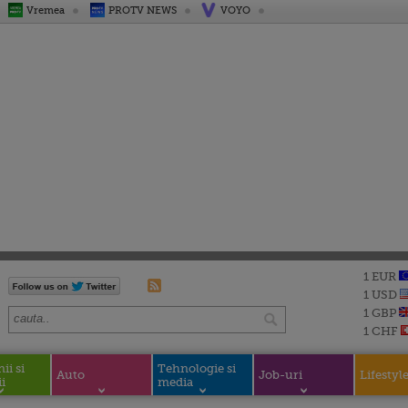
Vremea
PROTV NEWS
VOYO
1 EUR
1 USD
1 GBP
1 CHF
i si
Tehnologie si
Auto
Job-uri
Lifestyl
i
media