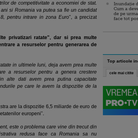
ilor de competitivitate a economiei de stat.
Inundație d
Cum a deve
ru ani si Romania va putea sa fie un candidat
de pe urma
18, pentru intrare in zona Euro
", a precizat
face tot po
e privatizari ratate", dar si prea multe
centrare a resurselor pentru generarea de
Top articole i
atate in ultimele luni, deja avem prea multe
rare a resurselor pentru a genera crestere
cele mai citite
n alte dati avem prea putina capacitate
fondurile pe care le avem la dispozitie de la
stra are la dispozitie 6,5 miliarde de euro de
etatenilor europeni".
t, este o problema care vine din trecut din
nistrativa redusa face ca Romania sa nu