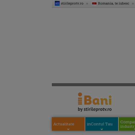
stirileprotv.ro
Romania, te iubesc
Compani
Actualitate
inContul Tau
industri