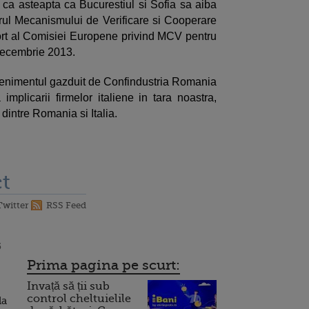
t ca asteapta ca Bucurestiul si Sofia sa aiba
rul Mecanismului de Verificare si Cooperare
port al Comisiei Europene privind MCV pentru
 decembrie 2013.
 evenimentul gazduit de Confindustria Romania
plicarii firmelor italiene in tara noastra,
dintre Romania si Italia.
t
Twitter
RSS Feed
5
Prima pagina pe scurt:
Invață să ții sub
control cheltuielile
da