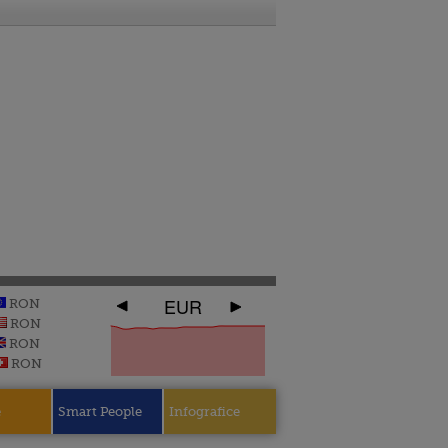
EUR
RON
RON
RON
RON
e
Smart People
Infografice