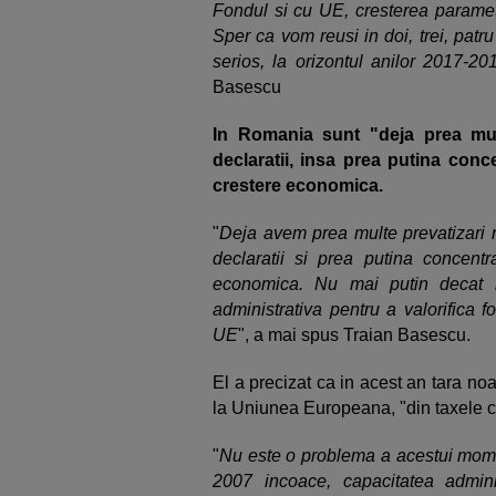
Fondul si cu UE, cresterea parametr
Sper ca vom reusi in doi, trei, pat
serios, la orizontul anilor 2017-20
Basescu
In Romania sunt "deja prea mult
declaratii, insa prea putina con
crestere economica.
"
Deja avem prea multe prevatizari r
declaratii si prea putina concent
economica. Nu mai putin decat i
administrativa pentru a valorifica 
UE
", a mai spus Traian Basescu.
El a precizat ca in acest an tara noa
la Uniunea Europeana, "din taxele c
"
Nu este o problema a acestui momen
2007 incoace, capacitatea admi