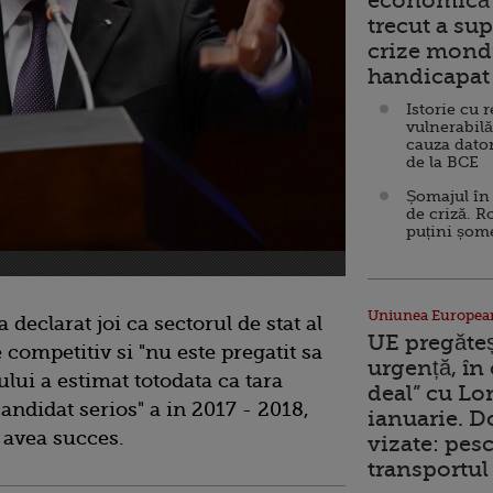
economică 
trecut a sup
crize mondi
handicapat 
Istorie cu 
vulnerabilă
cauza dator
de la BCE
Șomajul în 
de criză. R
puțini șom
Uniunea Europea
declarat joi ca sectorul de stat al
UE pregăte
competitiv si "nu este pregatit sa
urgență, în
tului a estimat totodata ca tara
deal” cu Lo
andidat serios" a in 2017 - 2018,
ianuarie. 
 avea succes.
vizate: pesc
transportul 