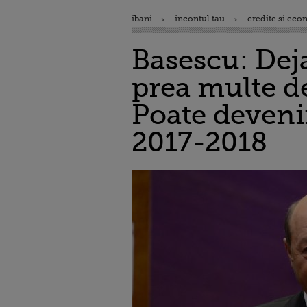
ibani
incontul tau
credite si eco
Basescu: Deja
prea multe de
Poate deveni
2017-2018