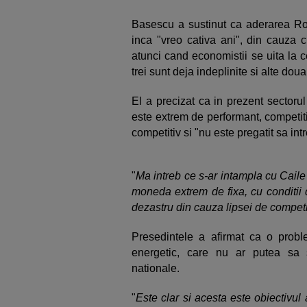
Basescu a sustinut ca aderarea Ro
inca "vreo cativa ani", din cauza c
atunci cand economistii se uita la ce
trei sunt deja indeplinite si alte dou
El a precizat ca in prezent sectoru
este extrem de performant, competiti
competitiv si "nu este pregatit sa in
"
Ma intreb ce s-ar intampla cu Cail
moneda extrem de fixa, cu conditii de 
dezastru din cauza lipsei de competit
Presedintele a afirmat ca o proble
energetic, care nu ar putea sa
nationale.
"
Este clar si acesta este obiectivul