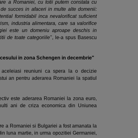
are a Romaniei, cu totii putem constata cu
i de succes in afaceri in multe alte domenii:
tial formidabil inca nevalorificat suficient
urism, industria alimentara, care sa valorifice
rgiei este un domeniu aproape deschis in
ii de toate categoriile
", le-a spus Basescu
accesului in zona Schengen in decembrie"
 aceleiasi reuniuni ca spera la o decizie
stui an pentru aderarea Romaniei la spatiul
ectiv este aderarea Romaniei la zona euro,
 multi ani de criza economica din Uniunea
re a Romaniei si Bulgariei a fost amanata la
 din luna martie, in urma opozitiei Germaniei,