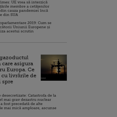
imes: UE vrea să interzică
 țările membre a cetăţenilor
 din cauza pandemiei încă
ve din SUA
roparlamentare 2019: Cum se
cătorii Uniunii Europene și
iza acestui scrutin
 gazoductul
 care asigura
ru Europa. Ce
cu livrările de
i spre
esecretizate: Catastrofa de la
el mai grav dezastru nuclear
 a fost precedată de alte
de mai mică amploare, ascunse