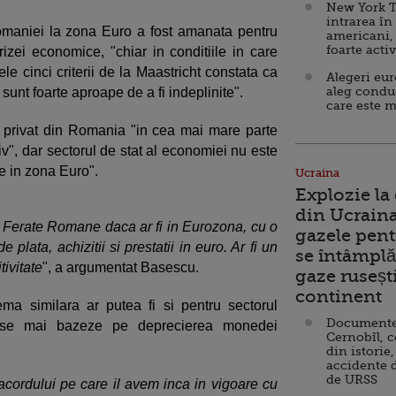
New York T
intrarea în
maniei la zona Euro a fost amanata pentru
americani,
foarte acti
rizei economice, "chiar in conditiile in care
le cinci criterii de la Maastricht constata ca
Alegeri eu
aleg condu
a sunt foarte aproape de a fi indeplinite".
care este m
l privat din Romania "in cea mai mare parte
v", dar sectorul de stat al economiei nu este
tre in zona Euro".
Ucraina
Explozie la
din Ucraina
e Ferate Romane daca ar fi in Eurozona, cu o
gazele pent
plata, achizitii si prestatii in euro. Ar fi un
se întâmplă 
ivitate
", a argumentat Basescu.
gaze ruseșt
continent
ma similara ar putea fi si pentru sectorul
Documente d
 se mai bazeze pe deprecierea monedei
Cernobîl, c
din istorie,
accidente 
de URSS
 acordului pe care il avem inca in vigoare cu