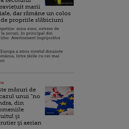
a secolului
raviețuit marii
ale, dar rămâne un colos
de propriile slăbiciuni
repetiție: zona euro, extrem de
 la șocuri, în principal din
iilor. Avertisment îngrijorător
Europa a atins nivelul dinainte
omânia, între țările cu cei mai
eri
na
ște măsuri de
 cazul unui ”no
ndra, din
Domeniile
uitul şi
rutier şi aerian