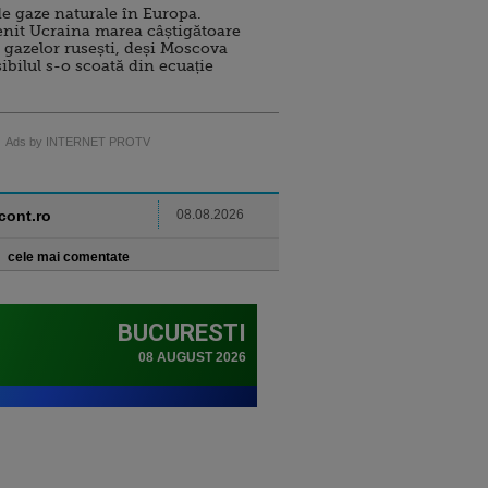
e gaze naturale în Europa.
nit Ucraina marea câștigătoare
 gazelor rusești, deși Moscova
sibilul s-o scoată din ecuație
Ads by INTERNET PROTV
ncont.ro
08.08.2026
cele mai comentate