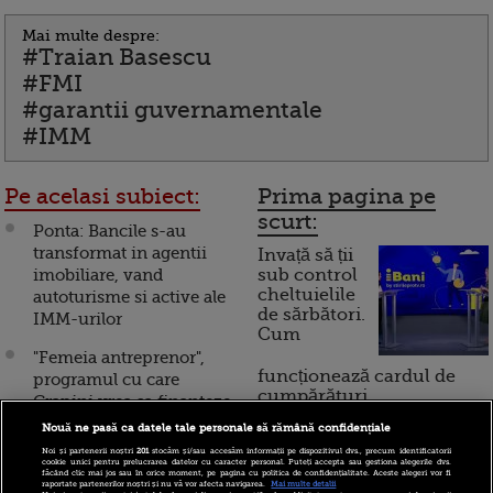
Mai multe despre:
#Traian Basescu
#FMI
#garantii guvernamentale
#IMM
Pe acelasi subiect:
Prima pagina pe
scurt:
Ponta: Bancile s-au
transformat in agentii
Invață să ții
imobiliare, vand
sub control
cheltuielile
autoturisme si active ale
de sărbători.
IMM-urilor
Cum
"Femeia antreprenor",
funcționează cardul de
programul cu care
cumpărături
Grapini vrea sa finanteze
12 IMM-uri, debuteaza in
Nouă ne pasă ca datele tale personale să rămână confidențiale
iulie. Conditiile prin care
Noi și partenerii noștri
201
stocăm și/sau accesăm informații pe dispozitivul dvs., precum identificatorii
Incont , site-ul Știrile Pro
cookie unici pentru prelucrarea datelor cu caracter personal. Puteți accepta sau gestiona alegerile dvs.
femeile pot accesa 10.000
făcând clic mai jos sau în orice moment, pe pagina cu politica de confidențialitate. Aceste alegeri vor fi
TV de informații
raportate partenerilor noștri și nu vă vor afecta navigarea.
Mai multe detalii
de euro de la stat