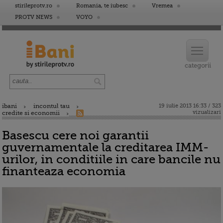
stirileprotv.ro
Romania, te iubesc
Vremea
PROTV NEWS
VOYO
ibani
incontul tau
19 iulie 2013 16:33 / 323
vizualizari
credite si economii
Basescu cere noi garantii
guvernamentale la creditarea IMM-
urilor, in conditiile in care bancile nu
finanteaza economia