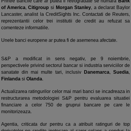
Printre bancile care ar putea fi retrogradate se numara
Bank
of America
,
Citigroup
si
Morgan Stanley
, a declarat Baylor
Lancaster, analist la CreditSights Inc. Contactati de Reuters,
reprezentantii celor trei institutii de credit au refuzat sa
comenteze informatiile.
Unele banci europene ar putea fi de asemenea afectate.
S&P a modificat in sens negativ, pe 9 noiembrie,
perspectivele privind sectorul bancar si industria serviciilor de
sanatate din mai multe tari, inclusiv
Danemarca
,
Suedia
,
Finlanda
si
Olanda
.
Actualizarea ratingurilor celor mai mari banci se incadreaza in
restructurarea metodologiei S&P pentru evaluarea situatiei
financiare a celor 750 de gruprui bancare pe care le
monitorizeaza.
Agentia, criticata dur pentru ca a atribuit ratinguri de top
derivatelor pe credite ipotecare al caror colaps a condus la