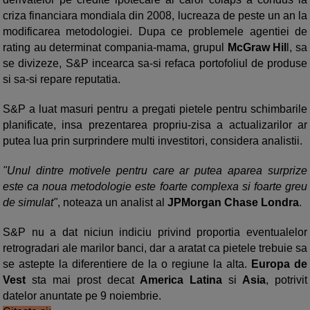
criza financiara mondiala din 2008, lucreaza de peste un an la
modificarea metodologiei. Dupa ce problemele agentiei de
rating au determinat compania-mama, grupul
McGraw Hil
l, sa
se divizeze, S&P incearca sa-si refaca portofoliul de produse
si sa-si repare reputatia.
S&P a luat masuri pentru a pregati pietele pentru schimbarile
planificate, insa prezentarea propriu-zisa a actualizarilor ar
putea lua prin surprindere multi investitori, considera analistii.
"Unul dintre motivele pentru care ar putea aparea surprize
este ca noua metodologie este foarte complexa si foarte greu
de simulat"
, noteaza un analist al
JPMorgan Chase Londra
.
S&P nu a dat niciun indiciu privind proportia eventualelor
retrogradari ale marilor banci, dar a aratat ca pietele trebuie sa
se astepte la diferentiere de la o regiune la alta.
Europa de
Vest
sta mai prost decat
America Latina
si
Asia
, potrivit
datelor anuntate pe 9 noiembrie.