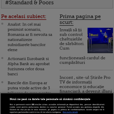
#Standard & Poors
Pe acelasi subiect:
Prima pagina pe
scurt:
Analist: In cel mai
pesimist scenariu,
Invață să ții
Romania ar fi nevoita sa
sub control
cheltuielile
nationalizeze
de sărbători.
subsidiarele bancilor
Cum
elene
funcționează cardul de
Actionarii Eurobank si
cumpărături
Alpha Bank au aprobat
fuziunea celor doua
banci
Incont , site-ul Știrile Pro
TV de informații
Bancile din Europa ar
economice și educație
putea vinde active de 3
financiară, a devenit iBani
trilioane de euro pentru
a-si consolida capitalul
Nouă ne pasă ca datele tale personale să rămână confidențiale
Noi și partenerii noștri
201
stocăm și/sau accesăm informații pe dispozitivul dvs., precum identificatorii
10 reguli pentru decizii
Merkel il linisteste pe
cookie unici pentru prelucrarea datelor cu caracter personal. Puteți accepta sau gestiona alegerile dvs.
făcând clic mai jos sau în orice moment, pe pagina cu politica de confidențialitate. Aceste alegeri vor fi
financiare inteligente
Basescu: “Urmarim ca
raportate partenerilor noștri și nu vă vor afecta navigarea.
Mai multe detalii