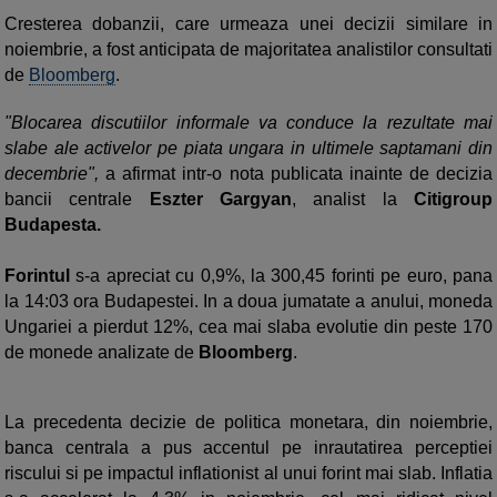
Cresterea dobanzii, care urmeaza unei decizii similare in
noiembrie, a fost anticipata de majoritatea analistilor consultati
de
Bloomberg
.
"Blocarea discutiilor informale va conduce la rezultate mai
slabe ale activelor pe piata ungara in ultimele saptamani din
decembrie",
a afirmat intr-o nota publicata inainte de decizia
bancii centrale
Eszter Gargyan
, analist la
Citigroup
Budapesta.
Forintul
s-a apreciat cu 0,9%, la 300,45 forinti pe euro, pana
la 14:03 ora Budapestei. In a doua jumatate a anului, moneda
Ungariei a pierdut 12%, cea mai slaba evolutie din peste 170
de monede analizate de
Bloomberg
.
La precedenta decizie de politica monetara, din noiembrie,
banca centrala a pus accentul pe inrautatirea perceptiei
riscului si pe impactul inflationist al unui forint mai slab. Inflatia