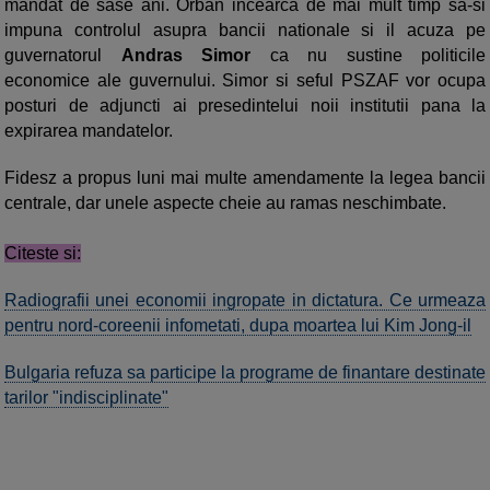
mandat de sase ani. Orban incearca de mai mult timp sa-si
impuna controlul asupra bancii nationale si il acuza pe
guvernatorul
Andras Simor
ca nu sustine politicile
economice ale guvernului. Simor si seful PSZAF vor ocupa
posturi de adjuncti ai presedintelui noii institutii pana la
expirarea mandatelor.
Fidesz a propus luni mai multe amendamente la legea bancii
centrale, dar unele aspecte cheie au ramas neschimbate.
Citeste si:
Radiografii unei economii ingropate in dictatura. Ce urmeaza
pentru nord-coreenii infometati, dupa moartea lui Kim Jong-il
Bulgaria refuza sa participe la programe de finantare destinate
tarilor "indisciplinate"