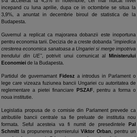
s-a accelerat la 4,3% in noiembrie, cel mai ridicat nivel
incepand cu luna aprilie, dupa ce in octombrie se situa la
3,9%, a anuntat in decembrie biroul de statistica de la
Budapesta.
Guvernul a replicat ca majorarea dobanzii este inoportuna
pentru economia tarii. Decizia de a creste dobanda
"impiedica
cresterea economica sanatoasa a Ungariei si merge impotriva
trendului din UE"
, potrivit unui comunicat al
Ministerului
Economiei
de la Budapesta.
Partidul de guvernamant
Fidesz
a introdus in Parlament o
lege care vizeaza fuziunea bancii Ungariei cu autoritatea de
reglementare a pietei financiare
PSZAF
, pentru a forma o
noua institutie.
Legislatia propusa de o comisie din Parlament prevede ca
atributiile bancii centrale sa fie preluate de institutia nou
formata. Seful acesteia va fi numit de presedintele
Pal
Schmitt
la propunerea premierului
Viktor Orban
, pentru un