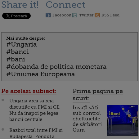
Share it!
Connect
Facebook
Twitter
RSS Feed
Mai multe despre:
#Ungaria
#banci
#bani
#dobanda de politica monetara
#Uniunea Europeana
Pe acelasi subiect:
Prima pagina pe
scurt:
Ungaria vrea sa reia
discutiile cu FMI si CE.
Invață să ții
Nu da inapoi pe legea
sub control
cheltuielile
bancii centrale
de sărbători.
Cum
Razboi total intre FMI si
Budapesta. Fondul a