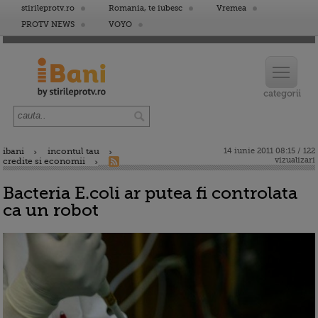
stirileprotv.ro
Romania, te iubesc
Vremea
PROTV NEWS
VOYO
ibani
incontul tau
14 iunie 2011 08:15 / 122
vizualizari
credite si economii
Bacteria E.coli ar putea fi controlata
ca un robot