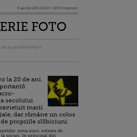
8 aprilie 2011 06:50 / 2170 vizualizari
ALERIE FOTO
Ads by INTERNET PROTV
 la 20 de ani.
portantă
acro-
a secolului
raviețuit marii
ale, dar rămâne un colos
de propriile slăbiciuni
repetiție: zona euro, extrem de
 la șocuri, în principal din