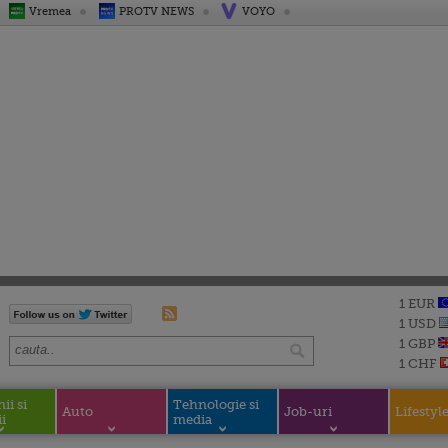
Vremea
PROTV NEWS
VOYO
1 EUR
1 USD
1 GBP
1 CHF
i si
Tehnologie si
Auto
Job-uri
Lifestyl
i
media