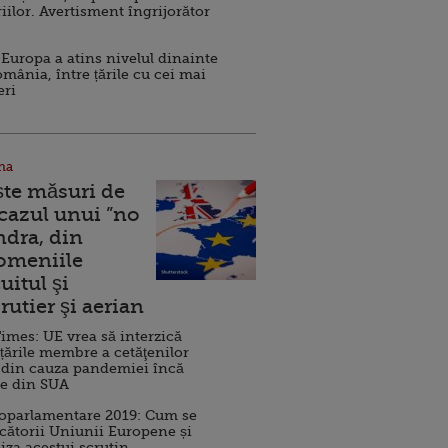
iilor. Avertisment îngrijorător
Europa a atins nivelul dinainte
omânia, între țările cu cei mai
eri
na
ște măsuri de
 cazul unui ”no
ndra, din
Domeniile
uitul şi
rutier şi aerian
imes: UE vrea să interzică
 țările membre a cetăţenilor
 din cauza pandemiei încă
ve din SUA
roparlamentare 2019: Cum se
cătorii Uniunii Europene și
iza acestui scrutin