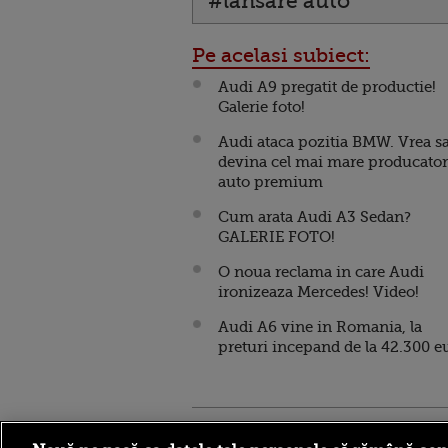
#lansare auto
Pe acelasi subiect:
Audi A9 pregatit de productie!
Galerie foto!
Audi ataca pozitia BMW. Vrea s
devina cel mai mare producator
auto premium
Cum arata Audi A3 Sedan?
GALERIE FOTO!
O noua reclama in care Audi
ironizeaza Mercedes! Video!
Audi A6 vine in Romania, la
preturi incepand de la 42.300 e
Stirileprotv.ro
ilike-it.