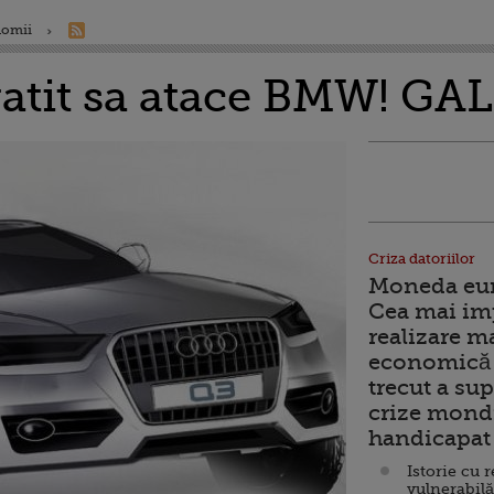
nomii
gatit sa atace BMW! G
Criza datoriilor
Moneda euro
Cea mai im
realizare m
economică 
trecut a sup
crize mondi
handicapat 
Istorie cu 
vulnerabilă