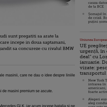
cauza dator
de la BCE
Șomajul în 
de criză. R
puțini șom
udi sunt pregatiti sa arate la
Uniunea Europea
 care incepe in doua saptamani,
UE pregăte
gandit sa concureze cu rivalul BMW
urgență, în
deal” cu Lo
ianuarie. 
vizate: pesc
transportul 
le masinii, care ne dau o idee despre liniile
New York T
intrarea în
americani,
ni de masini premium se ascute.
foarte acti
Alegeri eu
aleg condu
Mercedes GLK, iar acum incepe batalia si pe
care este m