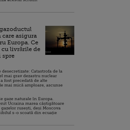
 gazoductul
 care asigura
ru Europa. Ce
cu livrările de
i spre
esecretizate: Catastrofa de la
el mai grav dezastru nuclear
 a fost precedată de alte
de mai mică amploare, ascunse
e gaze naturale în Europa.
nit Ucraina marea câștigătoare
 gazelor rusești, deși Moscova
sibilul s-o scoată din ecuație