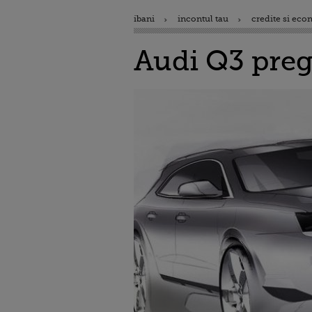
ibani
incontul tau
credite si eco
Audi Q3 pre