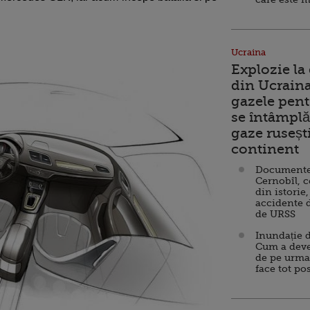
Ucraina
Explozie la
din Ucraina
gazele pent
se întâmplă 
gaze ruseșt
continent
Documente d
Cernobîl, c
din istorie,
accidente 
de URSS
Inundație d
Cum a deve
de pe urma
face tot po