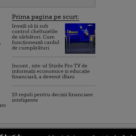
Prima pagina pe scurt:
Invață să ții sub
control cheltuielile
de sărbători. Cum
funcționează cardul
a
de cumpărături
Incont , site-ul Știrile Pro TV de
informații economice și educație
financiară, a devenit iBani
10 reguli pentru decizii financiare
inteligente
uro
ro
foodstory.ro
Procinema.ro