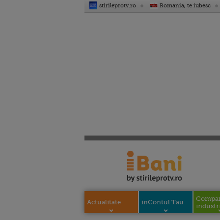
stirileprotv.ro
Romania, te iubesc
Compani
Actualitate
inContul Tau
industri