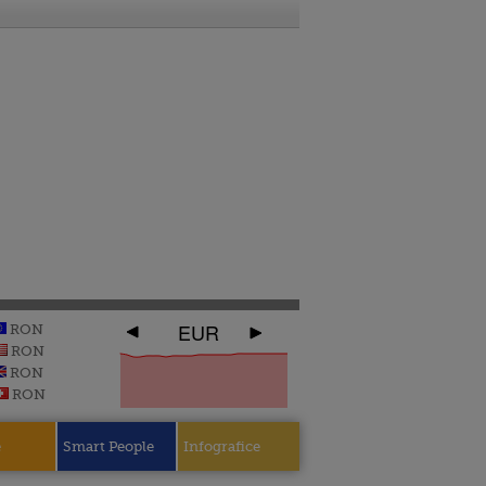
EUR
RON
RON
RON
RON
e
Smart People
Infografice