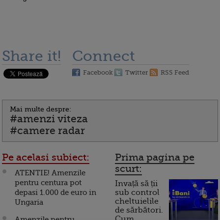
Share it!
Connect
Facebook
Twitter
RSS Feed
Mai multe despre:
#amenzi viteza
#camere radar
Pe acelasi subiect:
Prima pagina pe
scurt:
ATENTIE! Amenzile
pentru centura pot
Invață să ții
depasi 1.000 de euro in
sub control
cheltuielile
Ungaria
de sărbători.
Cum
Amenzile pentru