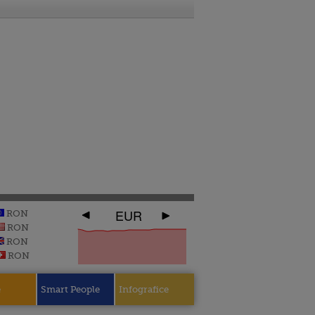
EUR
RON
RON
RON
RON
e
Smart People
Infografice