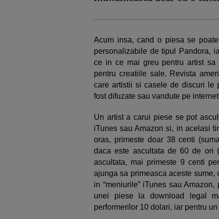
Acum insa, cand o piesa se poate a
personalizabile de tipul Pandora, i
ce in ce mai greu pentru artist sa 
pentru creatiile sale. Revista ame
care artistii si casele de discuri l
fost difuzate sau vandute pe internet 
Un artist a carui piese se pot ascu
iTunes sau Amazon si, in acelasi ti
oras, primeste doar 38 centi (suma
daca este ascultata de 60 de ori (!
ascultata, mai primeste 9 centi pe
ajunga sa primeasca aceste sume, cas
in “meniurile” iTunes sau Amazon, p
unei piese la download legal ma
performerilor 10 dolari, iar pentru un