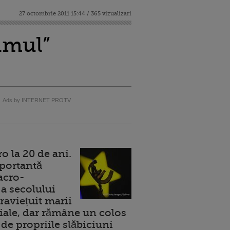
27 octombrie 2011 15:44 / 365 vizualizari
ilmul”
Ads by INTERNET PROTV
 la 20 de ani.
portantă
acro-
a secolului
raviețuit marii
ale, dar rămâne un colos
de propriile slăbiciuni