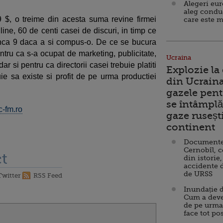
Alegeri eu
aleg condu
 $, o treime din acesta suma revine firmei
care este m
ine, 60 de centi casei de discuri, in timp ce
 inca 9 daca a si compus-o. De ce se bucura
ntru ca s-a ocupat de marketing, publicitate,
Ucraina
ar si pentru ca directorii casei trebuie platiti
Explozie la
uie sa existe si profit de pe urma productiei
din Ucraina
gazele pent
se întâmplă 
c-fm.ro
gaze ruseșt
continent
Documente d
Cernobîl, c
t
din istorie,
accidente 
de URSS
Twitter
RSS Feed
Inundație d
Cum a deve
de pe urma
face tot po