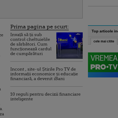
Prima pagina pe scurt:
Top articole i
Invață să ții sub
ze
control cheltuielile
cele mai citite
de sărbători. Cum
funcționează cardul
de cumpărături
a
Incont , site-ul Știrile Pro TV de
informații economice și educație
financiară, a devenit iBani
n
10 reguli pentru decizii financiare
inteligente
i
a.
aza