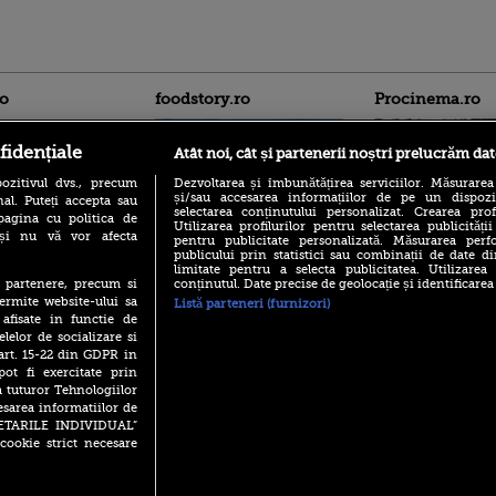
ro
foodstory.ro
Procinema.ro
fidențiale
Atât noi, cât și partenerii noștri prelucrăm dat
ozitivul dvs., precum
Dezvoltarea și îmbunătățirea serviciilor. Măsurarea
și/sau accesarea informațiilor de pe un dispoziti
al. Puteți accepta sau
selectarea conținutului personalizat. Crearea prof
pagina cu politica de
Utilizarea profilurilor pentru selectarea publicității
i și nu vă vor afecta
pentru publicitate personalizată. Măsurarea perfo
publicului prin statistici sau combinații de date di
(P) Descoperă Lumea
Nikolaj Coster-Wa
limitate pentru a selecta publicitatea. Utilizarea
Evenimentelor din România
Urzeala Tronurilor
conținutul. Date precise de geolocație și identificarea
te partenere, precum si
cu Transilvania Events!
Annabelle Wallis,
ermite website-ului sa
Listă parteneri (furnizori)
lui Sebastian Stan,
(P) Raku, gaming intens și o
 afisate in functie de
prinși într-o curs
pauză binemeritată cu...
elelor de socializare si
pizza Guseppe
 art. 15-22 din GDPR in
Emoții intense pe
Sebastian Stan! Iub
pot fi exercitate prin
(P) Poți folosi bonurile de
Annabelle, l-a făcu
a tuturor Tehnologiilor
masă pentru a comanda
mâncare acasă? Lista
esarea informatiilor de
Din 14 septembrie
aplicațiilor care le acceptă
SETARILE INDIVIDUAL”
Popescu revine în 
cookie strict necesare
principal la Pro T