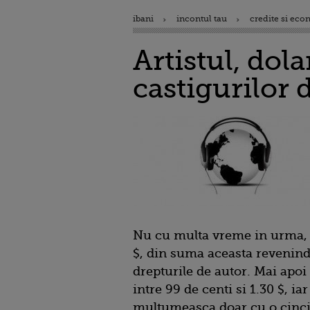
ibani
incontul tau
credite si eco
Artistul, dola
castigurilor
Nu cu multa vreme in urma, 
$, din suma aceasta revenind a
drepturile de autor. Mai apoi
intre 99 de centi si 1.30 $, iar
multumeasca doar cu o cinc