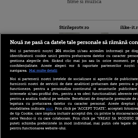
filme si muzica
Stirileprotv.ro
ilike-it.
Nouă ne pasă ca datele tale personale să rămână con
Noi și partenerii noștri
201
stocăm și/sau accesăm informații pe disp
identificatorii cookie unici pentru prelucrarea datelor cu caracter person
gestiona alegerile dvs. făcând clic mai jos sau în orice moment, pe 
confidențialitate. Aceste alegeri vor fi raportate partenerilor noștr
Moody’s păstrează ratingul
navigarea.
Mai multe detalii
României în categoria
„recomandat investiţiilor”,
Noi si partenerii nostri (retelele de socializare si agentiile de publicita
cu perspectiva negativă.
furnizorii nostri de servicii de date analitice) prelucram date pentru a p
Mesajul lui N. Dan
functioneze, pentru a personaliza continutul si anunturile publicitare
interesele si/sau profilul dvs., pentru a va oferi functionalitati aferente ret
Descoperire senzațională
pentru a analiza traficul pe website. Beneficiati de drepturile prevazute de
lângă Piramida Roșie: Un
sistem hidraulic de 4.500
legatura cu prelucrarea datelor cu caracter personal. Aceste drepturi 
ani ar conține secretul
aici
modalitatea indicata
. Prin click pe “ACCEPT TOATE”, acceptati folosire
construirii piramidelor
de tip Cookie, care implica inclusiv acceptul dvs. cu privire la stocarea/acc
catre Vendor-ii cu care colaboram. Prin click pe “VREAU SA MODIFIC 
Reacția Rusiei după ce o
puteti schimba preferintele in mod individual, mai putin cele legate de 
dronă explozivă a paralizat
pentru functionarea website-ului.
aeroportul din Leipzig: „O
provocare complet
fabricată”