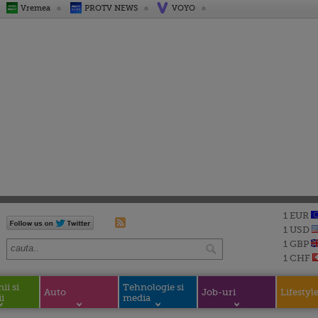
Vremea
PROTV NEWS
VOYO
1 EUR
1 USD
1 GBP
1 CHF
i si
Tehnologie si
Auto
Job-uri
Lifestyl
i
media