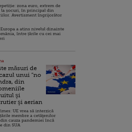
repetiție: zona euro, extrem de
 la șocuri, în principal din
iilor. Avertisment îngrijorător
Europa a atins nivelul dinainte
omânia, între țările cu cei mai
eri
na
ște măsuri de
 cazul unui ”no
ndra, din
Domeniile
uitul şi
rutier şi aerian
imes: UE vrea să interzică
 țările membre a cetăţenilor
 din cauza pandemiei încă
ve din SUA