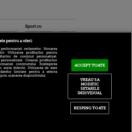
Sport.ro
ele pentru a oferi:
 performanței reclamelor. Stocarea
v. Utilizarea profilurilor pentru
ilurilor de conținut personalizat.
 personalizate. Crearea profilurilor
rmanței conținutului. Înțelegerea
Adrian Mihalcea a
ACCEPT TOATE
n surse diferite. Utilizarea de date
confirmat noul transfer la
ldau din
 datelor limitate pentru a selecta
UTA după remiza cu Rapid!
 și
 prin scanarea dispozitivului.
Anunțul făcut despre starea
 logodnica
VREAU SA
lui Alexi Pitu
 sunt
MODIFIC
ă criminală
După un flash-interviu
SETARILE
liniștit, Daniel Pancu a
INDIVIDUAL
ntru
EXPLODAT la conferință și
ita lui,
s-a luat la ceartă cu oamenii
t tată!
în sală: ”Gata, nu mai
RESPING TOATE
strigați”
, Adela
rol
Filip Stojilkovic, reacție
V
tranșantă după controversa
din meciul cu UTA: ”Arbitrul
știe că a greșit!”