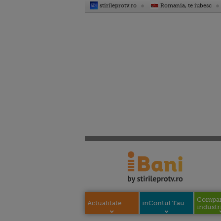
stirileprotv.ro
Romania, te iubesc
Compani
Actualitate
inContul Tau
industri