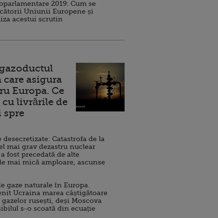
roparlamentare 2019: Cum se
cătorii Uniunii Europene și
iza acestui scrutin
 gazoductul
 care asigura
ru Europa. Ce
cu livrările de
i spre
esecretizate: Catastrofa de la
el mai grav dezastru nuclear
 a fost precedată de alte
de mai mică amploare, ascunse
e gaze naturale în Europa.
nit Ucraina marea câștigătoare
 gazelor rusești, deși Moscova
sibilul s-o scoată din ecuație