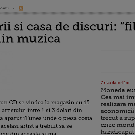
nomii
rii si casa de discuri: “f
 din muzica
Criza datoriilor
Moneda euro
Cea mai im
un CD se vindea la magazin cu 15
realizare m
rtistului intre 1 si 3 dolari din
economică 
trecut a sup
 a aparut iTunes unde o piesa costa
crize mondi
 acelasi artist a trebuit sa se
handicapat 
ime din aceasta suma.