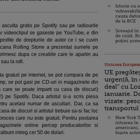
Istorie cu 
vulnerabilă
cauza dator
de la BCE
sculta gratis pe Spotify sau pe radiourile
Șomajul în 
ar videoclipul se gaseste pe YouTube, e din
de criză. R
profite de drepturile de autor ce i se cuvin
puțini șom
ricana Rolling Stone a prezentat sumele pe
e primesc dupa ce creatiile care le apartin au
sau la raft.
Uniunea Europea
UE pregăte
lta gratuit pe internet, se pot cumpara de pe
urgență, în
mp, se pot gasi pe CD-uri in magazinele din
deal” cu Lo
 care se poate imparti cu casa de discuri)
ianuarie. 
) pe Spotify. Daca artistul si-a scris piesa
vizate: pesc
ntru acelasi numar de ascultari. Dar, ca sa
transportul 
a de discuri si artistul trebuie sa-si fac loc
New York T
roces care nu este gratuit. Pentru postarea
intrarea în
gazinele online percep producatorilor si
americani,
 album intreg cer 50 de dolari.
foarte acti