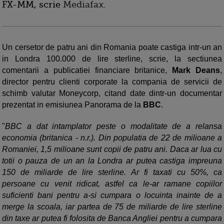
FX-MM, scrie
Mediafax
.
Un cersetor de patru ani din Romania poate castiga intr-un an
in Londra 100.000 de lire sterline, scrie, la sectiunea
comentarii a publicatiei financiare britanice,
Mark Deans
,
director pentru clienti corporate la compania de servicii de
schimb valutar Moneycorp, citand date dintr-un documentar
prezentat in emisiunea Panorama de la
BBC
.
"
BBC a dat intamplator peste o modalitate de a relansa
economia (britanica - n.r.). Din populatia de 22 de milioane a
Romaniei, 1,5 milioane sunt copii de patru ani. Daca ar lua cu
totii o pauza de un an la Londra ar putea castiga impreuna
150 de miliarde de lire sterline. Ar fi taxati cu 50%, ca
persoane cu venit ridicat, astfel ca le-ar ramane copiilor
suficienti bani pentru a-si cumpara o locuinta inainte de a
merge la scoala, iar partea de 75 de miliarde de lire sterline
din taxe ar putea fi folosita de Banca Angliei pentru a cumpara