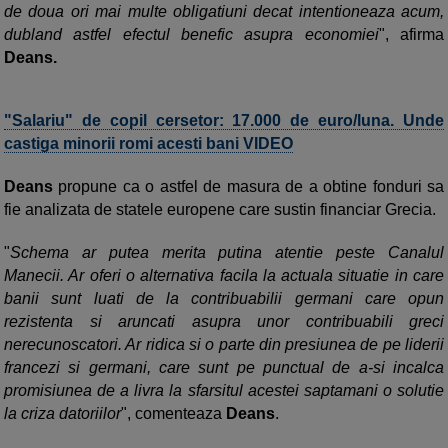
de doua ori mai multe obligatiuni decat intentioneaza acum,
dubland astfel efectul benefic asupra economiei
", afirma
Deans.
"Salariu" de copil cersetor: 17.000 de euro/luna. Unde
castiga minorii romi acesti bani VIDEO
Deans
propune ca o astfel de masura de a obtine fonduri sa
fie analizata de statele europene care sustin financiar Grecia.
"
Schema ar putea merita putina atentie peste Canalul
Manecii. Ar oferi o alternativa facila la actuala situatie in care
banii sunt luati de la contribuabilii germani care opun
rezistenta si aruncati asupra unor contribuabili greci
nerecunoscatori. Ar ridica si o parte din presiunea de pe liderii
francezi si germani, care sunt pe punctual de a-si incalca
promisiunea de a livra la sfarsitul acestei saptamani o solutie
la criza datoriilor
", comenteaza
Deans
.