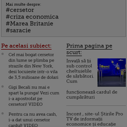
Mai multe despre:
#cersetor
#criza economica
#Marea Britanie
#saracie
Pe acelasi subiect:
Prima pagina pe
scurt:
Cel mai bogat cersetor
din lume se plimba pe
Invață să ții
strazile din New York,
sub control
cheltuielile
desi locuieste intr-o vila
de sărbători.
de 3,5 milioane de dolari
Cum
Gigi Becali nu mai e
funcționează cardul de
spart la punga! Vezi cum
cumpărături
i-a apostrofat pe
cersetori! VIDEO
Incont , site-ul Știrile Pro
Pentru ca nu avea cash,
TV de informații
i-a dat unui cersetor
economice și educație
cardul! VIDEO