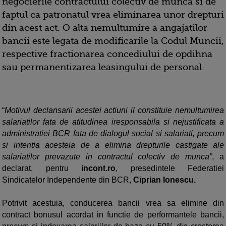
negocierile contractului colectiv de munca si de
faptul ca patronatul vrea eliminarea unor drepturi
din acest act. O alta nemultumire a angajatilor
bancii este legata de modificarile la Codul Muncii,
respective fractionarea concediului de opdihna
sau permanentizarea leasingului de personal.
“
Motivul declansarii acestei actiuni il constituie nemultumirea
salariatilor fata de atitudinea iresponsabila si nejustificata a
administratiei BCR fata de dialogul social si salariati, precum
si intentia acesteia de a elimina drepturile castigate ale
salariatilor prevazute in contractul colectiv de munca”
, a
declarat, pentru
incont.ro
, presedintele Federatiei
Sindicatelor Independente din BCR,
Ciprian Ionescu.
Potrivit acestuia, conducerea bancii vrea sa elimine din
contract bonusul acordat in functie de performantele bancii,