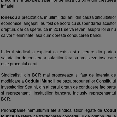
precum si indexarea salariilor de baza cu 50% din cresterea
inflatiei.
Ionescu
a precizat ca, in ultimii doi ani, din cauza dificultatilor
economice, angajatii au fost de acord cu suspendarea acestor
drepturi, dar ca sperau ca in 2011 se va reveni asupra lor si nu
ca vor fi eliminate, asa cum doreste conducerea bancii.
Liderul sindical a explicat ca exista si o cerere din partea
salariatilor de crestere a salariilor, fara sa precizeze insa care
este procentul cerut.
Sindicalistii din BCR mai protesteaza si fata de intentia de
modificare a
Codului Muncii
, pe baza propunerilor Consiliului
Investitorilor Straini, din al carui organ de conducere fac parte
si reprezentantii institutiilor bancare, inclusiv reprezentantul
BCR.
Prioncipalele nemultumiri ale sindicalistilor legate de
Codul
Muncii
se refera ca fractionarea concediului de odihna, de la