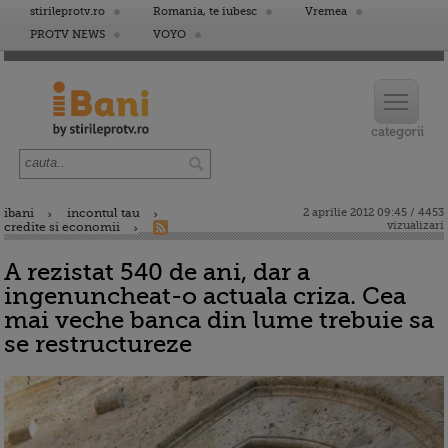
stirileprotv.ro
Romania, te iubesc
Vremea
PROTV NEWS
VOYO
ibani
incontul tau
2 aprilie 2012 09:45 / 4453
vizualizari
credite si economii
A rezistat 540 de ani, dar a
ingenuncheat-o actuala criza. Cea
mai veche banca din lume trebuie sa
se restructureze