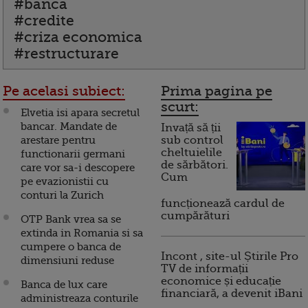
#banca
#credite
#criza economica
#restructurare
Pe acelasi subiect:
Prima pagina pe
scurt:
Elvetia isi apara secretul
bancar. Mandate de
Invață să ții
arestare pentru
sub control
cheltuielile
functionarii germani
de sărbători.
care vor sa-i descopere
Cum
pe evazionistii cu
conturi la Zurich
funcționează cardul de
cumpărături
OTP Bank vrea sa se
extinda in Romania si sa
cumpere o banca de
Incont , site-ul Știrile Pro
dimensiuni reduse
TV de informații
economice și educație
Banca de lux care
financiară, a devenit iBani
administreaza conturile