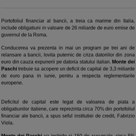
Portofoliul financiar al bancii, a treia ca marime din Italia,
include obligatiuni in valoare de 26 miliarde de euro emise de
guvernul de la Roma.
Conducerea va prezenta in mai un program pe trei ani de
relansare a bancii, lovita puternic de criza datoriilor din zona
euro din cauza expunerii pe datoria statului italian.
Monte dei
Paschi
trebuie sa acopere un deficit de capital de 3,3 miliarde
de euro pana in iunie, pentru a respecta reglementarile
europene.
Deficitul de capital este legat de valoarea de piata a
obligatiunilor italiene, care reprezinta circa 70% din portofoliul
financiar ale bancii, a spus seful institutiei de credit, Fabrizio
Viola.
Monte dei Paschi
va inchide si 150 de sucursale, circa 5%