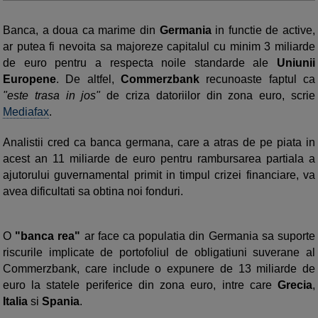
Banca, a doua ca marime din
Germania
in functie de active,
ar putea fi nevoita sa majoreze capitalul cu minim 3 miliarde
de euro pentru a respecta noile standarde ale
Uniunii
Europene
. De altfel,
Commerzbank
recunoaste faptul ca
"este trasa in jos"
de criza datoriilor din zona euro, scrie
Mediafax
.
Analistii cred ca banca germana, care a atras de pe piata in
acest an 11 miliarde de euro pentru rambursarea partiala a
ajutorului guvernamental primit in timpul crizei financiare, va
avea dificultati sa obtina noi fonduri.
O
"banca rea"
ar face ca populatia din Germania sa suporte
riscurile implicate de portofoliul de obligatiuni suverane al
Commerzbank, care include o expunere de 13 miliarde de
euro la statele periferice din zona euro, intre care
Grecia
,
Italia
si
Spania
.