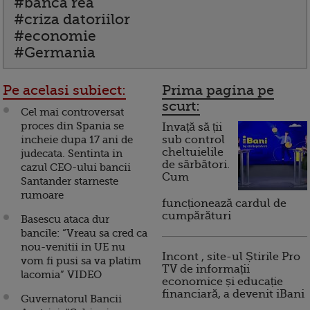
#banca rea
#criza datoriilor
#economie
#Germania
Pe acelasi subiect:
Prima pagina pe
scurt:
Cel mai controversat
proces din Spania se
Invață să ții
incheie dupa 17 ani de
sub control
cheltuielile
judecata. Sentinta in
de sărbători.
cazul CEO-ului bancii
Cum
Santander starneste
rumoare
funcționează cardul de
cumpărături
Basescu ataca dur
bancile: “Vreau sa cred ca
nou-venitii in UE nu
Incont , site-ul Știrile Pro
vom fi pusi sa va platim
TV de informații
lacomia” VIDEO
economice și educație
financiară, a devenit iBani
Guvernatorul Bancii