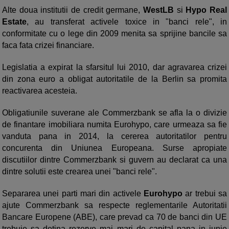
Alte doua institutii de credit germane,
WestLB
si
Hypo Real
Estate
, au transferat activele toxice in "banci rele", in
conformitate cu o lege din 2009 menita sa sprijine bancile sa
faca fata crizei financiare.
Legislatia a expirat la sfarsitul lui 2010, dar agravarea crizei
din zona euro a obligat autoritatile de la Berlin sa promita
reactivarea acesteia.
Obligatiunile suverane ale Commerzbank se afla la o divizie
de finantare imobiliara numita Eurohypo, care urmeaza sa fie
vanduta pana in 2014, la cererea autoritatilor pentru
concurenta din Uniunea Europeana. Surse apropiate
discutiilor dintre Commerzbank si guvern au declarat ca una
dintre solutii este crearea unei "banci rele".
Separarea unei parti mari din activele
Eurohypo
ar trebui sa
ajute Commerzbank sa respecte reglementarile Autoritatii
Bancare Europene (ABE), care prevad ca 70 de banci din UE
trebuie sa detina rezerve mai mari de capital pana in iunie