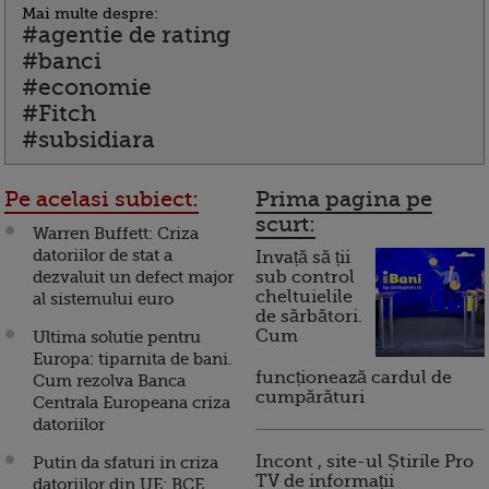
Mai multe despre:
#agentie de rating
#banci
#economie
#Fitch
#subsidiara
Pe acelasi subiect:
Prima pagina pe
scurt:
Warren Buffett: Criza
datoriilor de stat a
Invață să ții
dezvaluit un defect major
sub control
cheltuielile
al sistemului euro
de sărbători.
Cum
Ultima solutie pentru
Europa: tiparnita de bani.
funcționează cardul de
Cum rezolva Banca
cumpărături
Centrala Europeana criza
datoriilor
Incont , site-ul Știrile Pro
Putin da sfaturi in criza
TV de informații
datoriilor din UE: BCE