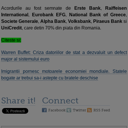
Acordurile au fost semnate de
Erste Bank
,
Raiffeisen
International
,
Eurobank EFG
,
National Bank of Greece
,
Societe Generale
,
Alpha Bank
,
Volksbank
,
Piraeus Bank
si
UniCredit
, care detin 70% din piata din Romania.
Citeste si:
Warren Buffet: Criza datoriilor de stat a dezvaluit un defect
major al sistemului euro
Imigrantii pornesc motoarele economiei mondiale. Statele
bogate ar trebui sa-i astepte cu bratele deschise
Share it!
Connect
Facebook
Twitter
RSS Feed