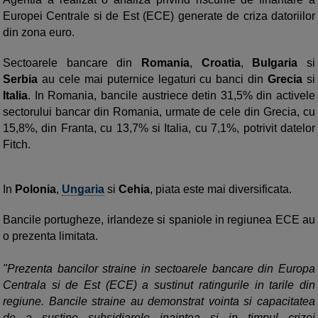
Europei Centrale si de Est (ECE) generate de criza datoriilor
din zona euro.
Sectoarele bancare din
Romania
,
Croatia
,
Bulgaria
si
Serbia
au cele mai puternice legaturi cu banci din
Grecia
si
Italia
. In Romania, bancile austriece detin 31,5% din activele
sectorului bancar din Romania, urmate de cele din Grecia, cu
15,8%, din Franta, cu 13,7% si Italia, cu 7,1%, potrivit datelor
Fitch.
In
Polonia
,
Ungaria
si
Cehia
, piata este mai diversificata.
Bancile portugheze, irlandeze si spaniole in regiunea ECE au
o prezenta limitata.
"Prezenta bancilor straine in sectoarele bancare din Europa
Centrala si de Est (ECE) a sustinut ratingurile in tarile din
regiune. Bancile straine au demonstrat vointa si capacitatea
de a sustine subsidiarele inaintea si in timpul crizei