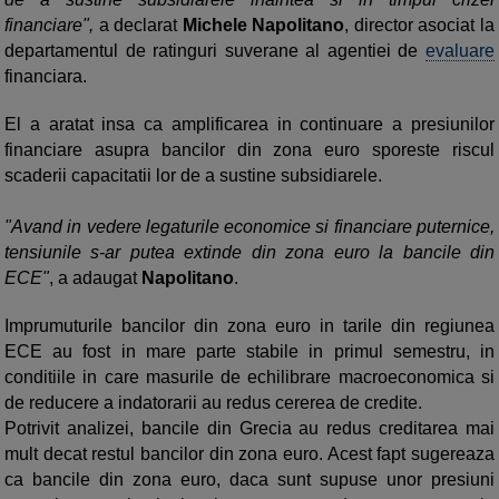
financiare",
a declarat
Michele Napolitano
, director asociat la
departamentul de ratinguri suverane al agentiei de
evaluare
financiara.
El a aratat insa ca amplificarea in continuare a presiunilor
financiare asupra bancilor din zona euro sporeste riscul
scaderii capacitatii lor de a sustine subsidiarele.
"Avand in vedere legaturile economice si financiare puternice,
tensiunile s-ar putea extinde din zona euro la bancile din
ECE"
, a adaugat
Napolitano
.
Imprumuturile bancilor din zona euro in tarile din regiunea
ECE au fost in mare parte stabile in primul semestru, in
conditiile in care masurile de echilibrare macroeconomica si
de reducere a indatorarii au redus cererea de credite.
Potrivit analizei, bancile din Grecia au redus creditarea mai
mult decat restul bancilor din zona euro. Acest fapt sugereaza
ca bancile din zona euro, daca sunt supuse unor presiuni