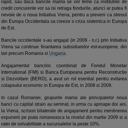
rapid, sau daca bancile mama se vor teme ca institutiile de
credit concurente vor sa isi retraga fondurile, atunci ar putea fi
nevoie de o noua Initiativa Viena, pentru a preveni ca stresul
din Europa Occidentala sa creeze o criza sistemica in Europa
de Est.
Bancile occidentale s-au angajat (in 2009 - n.r.) prin Initiativa
Viena sa continue finantarea subsidiarelor est-europene, din
tari precum Romania si
Ungaria
.
Angajamentul bancilor, coordonat de Fondul Monetar
International (FMI) si Banca Europeana pentru Reconstructie
si Dezvoltare (BERD), a avut un rol esential pentru evitarea
colapsului economic in Europa de Est, in 2008 si 2009.
In cazul Romaniei, grupurile mama ale principalelor noua
banci cu capital strain au semnat, in urma cu aproape doi ani,
la Viena, scrisori bilaterale de angajament pentru mentinerea
expunerii pe piata romaneasca la nivelul din martie 2009 si a
ratei de solvabilitate a sucursalelor la peste 10%.