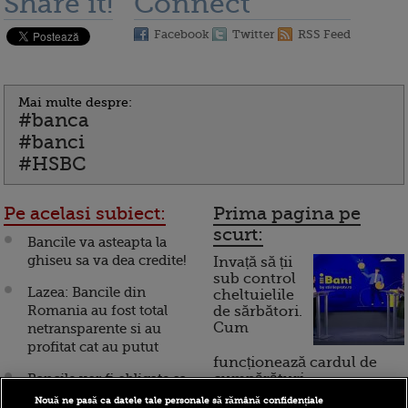
Share it!
Connect
Facebook
Twitter
RSS Feed
Mai multe despre:
#banca
#banci
#HSBC
Pe acelasi subiect:
Prima pagina pe
scurt:
Bancile va asteapta la
ghiseu sa va dea credite!
Invață să ții
sub control
Lazea: Bancile din
cheltuielile
Romania au fost total
de sărbători.
Cum
netransparente si au
profitat cat au putut
funcționează cardul de
Bancile vor fi obligate sa
cumpărături
dea explicatii clientilor,
Nouă ne pasă ca datele tale personale să rămână confidențiale