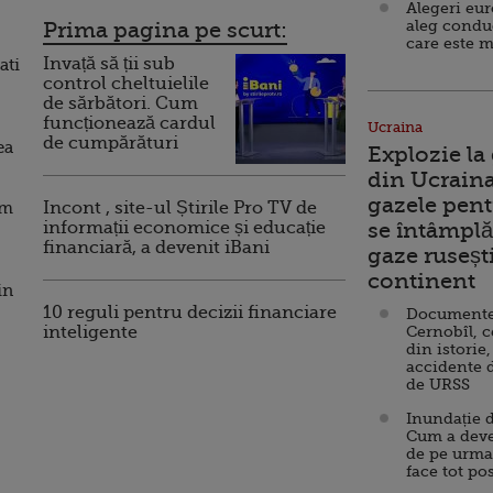
Alegeri eu
aleg condu
Prima pagina pe scurt:
care este m
Invață să ții sub
ati
control cheltuielile
de sărbători. Cum
funcționează cardul
Ucraina
de cumpărături
ea
Explozie la
din Ucraina
gazele pent
em
Incont , site-ul Știrile Pro TV de
informații economice și educație
se întâmplă 
financiară, a devenit iBani
gaze ruseșt
continent
in
10 reguli pentru decizii financiare
Documente d
inteligente
Cernobîl, c
din istorie,
accidente 
de URSS
Inundație d
Cum a deve
de pe urma
face tot po