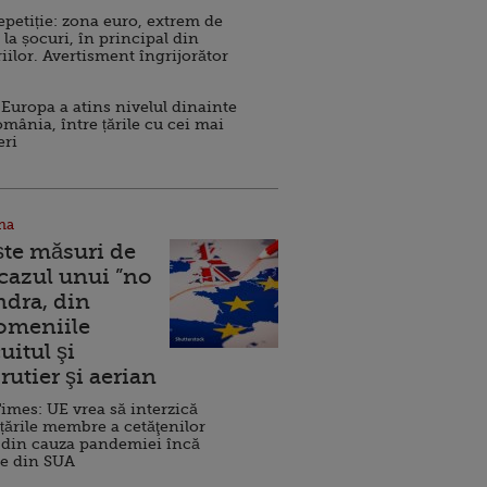
repetiție: zona euro, extrem de
 la șocuri, în principal din
iilor. Avertisment îngrijorător
Europa a atins nivelul dinainte
omânia, între țările cu cei mai
eri
na
ște măsuri de
 cazul unui ”no
ndra, din
Domeniile
uitul şi
rutier şi aerian
imes: UE vrea să interzică
 țările membre a cetăţenilor
 din cauza pandemiei încă
ve din SUA