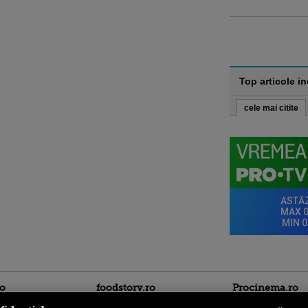
Top articole i
cele mai citite
ro
foodstory.ro
Procinema.ro