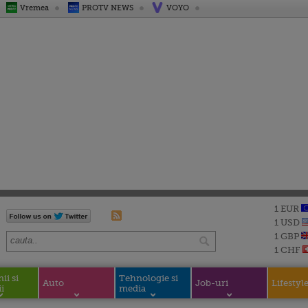
Vremea
PROTV NEWS
VOYO
1 EUR
1 USD
1 GBP
1 CHF
i si
Tehnologie si
Auto
Job-uri
Lifestyl
i
media