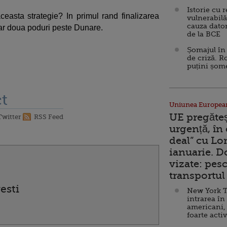
Istorie cu 
easta strategie? In primul rand finalizarea
vulnerabilă
cauza dator
ar doua poduri peste Dunare.
de la BCE
Șomajul în 
de criză. R
puțini șom
t
Uniunea Europea
UE pregăte
Twitter
RSS Feed
urgență, în
deal” cu Lo
ianuarie. 
vizate: pesc
transportul 
esti
New York T
intrarea în
americani,
foarte acti