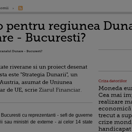
nomii
o pentru regiunea Dunar
re - Bucuresti?
tate riverane si un
proiect
desenat
sta este "Strategia Dunarii", un
Criza datoriilor
i Austria, asumat de Uniunea
Moneda euro
iar
de UE, scrie
Ziarul Financiar.
Cea mai im
realizare m
economică 
trecut a sup
 Bucuresti cu reprezentanti - sefi de guverne
crize mondi
i sau ministri de externe - ai celor 14 state
handicapat 