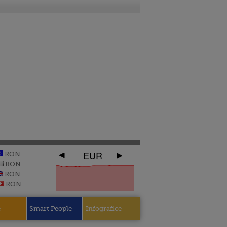
EUR
RON
RON
RON
RON
e
Smart People
Infografice