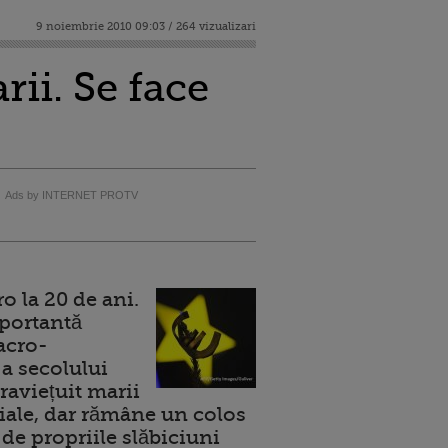
9 noiembrie 2010 09:03 / 264 vizualizari
ii. Se face
Ads by INTERNET PROTV
 la 20 de ani.
portantă
acro-
a secolului
raviețuit marii
ale, dar rămâne un colos
de propriile slăbiciuni