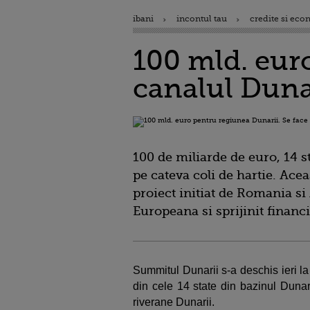
ibani
incontul tau
credite si eco
100 mld. eur
canalul Duna
100 de miliarde de
euro, 14 s
pe cateva coli de hartie. Acea
proiect initiat de Romania s
Europeana si sprijinit
financ
Summitul Dunarii s-a deschis ieri la
din cele 14 state din bazinul Dunari
riverane Dunarii.