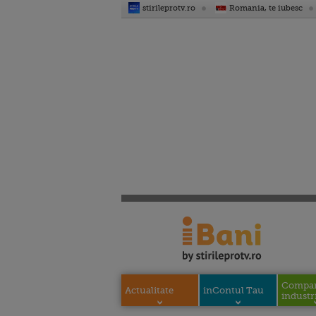
stirileprotv.ro
Romania, te iubesc
Compani
Actualitate
inContul Tau
industri