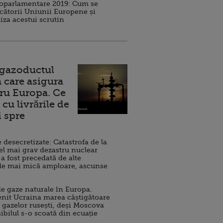
roparlamentare 2019: Cum se
cătorii Uniunii Europene și
iza acestui scrutin
 gazoductul
 care asigura
ru Europa. Ce
cu livrările de
i spre
esecretizate: Catastrofa de la
el mai grav dezastru nuclear
 a fost precedată de alte
de mai mică amploare, ascunse
e gaze naturale în Europa.
nit Ucraina marea câștigătoare
 gazelor rusești, deși Moscova
sibilul s-o scoată din ecuație