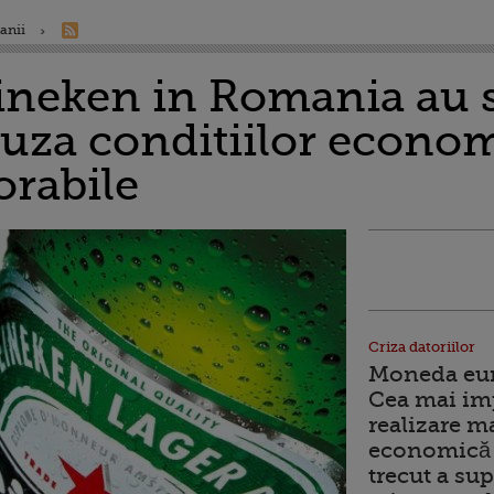
anii
ineken in Romania au 
auza conditiilor econom
orabile
Criza datoriilor
Moneda euro
Cea mai im
realizare m
economică 
trecut a sup