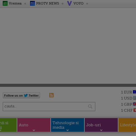
Vremea
PROTV NEWS
VOYO
1 EUR
1 USD
1 GBP
1 CHF
i si
Tehnologie si
Auto
Job-uri
Lifestyl
i
media