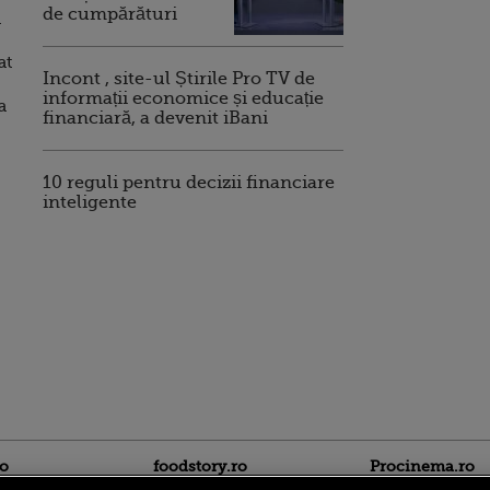
de cumpărături
a
at
Incont , site-ul Știrile Pro TV de
informații economice și educație
a
financiară, a devenit iBani
10 reguli pentru decizii financiare
inteligente
ro
foodstory.ro
Procinema.ro