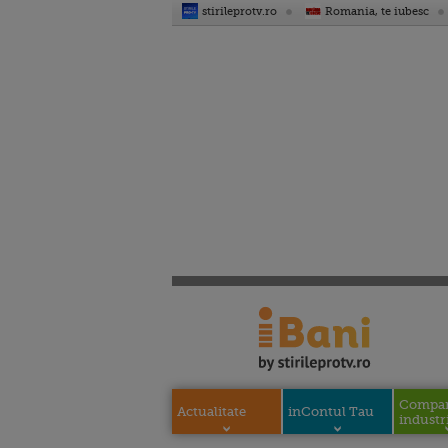
stirileprotv.ro
Romania, te iubesc
Compani
Actualitate
inContul Tau
industri