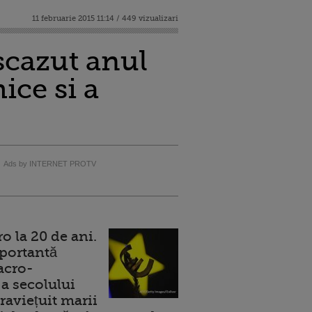
11 februarie 2015 11:14 / 449 vizualizari
scazut anul
ice si a
Ads by INTERNET PROTV
 la 20 de ani.
portantă
acro-
a secolului
raviețuit marii