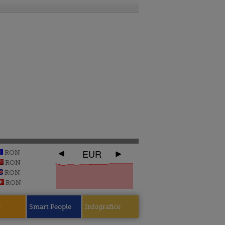
EUR
RON
RON
RON
RON
e
Smart People
Infografice