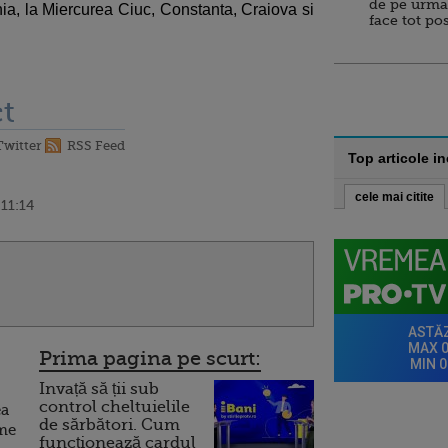
de pe urma
ia, la Miercurea Ciuc, Constanta, Craiova si
face tot po
t
Twitter
RSS Feed
Top articole i
cele mai citite
 11:14
Prima pagina pe scurt:
Invață să ții sub
control cheltuielile
ea
de sărbători. Cum
ume
funcționează cardul