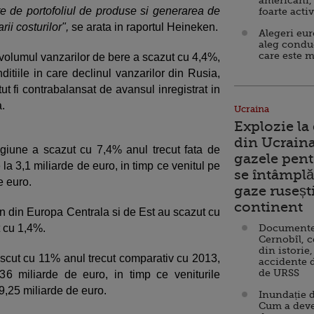
americani,
gate de portofoliul de produse si generarea de
foarte acti
rii costurilor",
se arata in raportul Heineken.
Alegeri eu
aleg condu
care este m
 volumul vanzarilor de bere a scazut cu 4,4%,
nditiile in care declinul vanzarilor din Rusia,
t fi contrabalansat de avansul inregistrat in
.
Ucraina
Explozie la
din Ucraina
egiune a scazut cu 7,4% anul trecut fata de
gazele pent
la 3,1 miliarde de euro, in timp ce venitul pe
se întâmplă 
e euro.
gaze ruseșt
continent
n din Europa Centrala si de Est au scazut cu
t cu 1,4%.
Documente d
Cernobîl, c
din istorie,
crescut cu 11% anul trecut comparativ cu 2013,
accidente 
de URSS
36 miliarde de euro, in timp ce veniturile
9,25 miliarde de euro.
Inundație d
Cum a deve