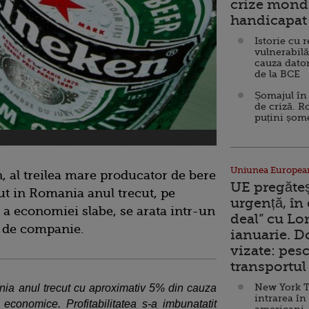
crize mondi
handicapat 
Istorie cu 
vulnerabilă
cauza dator
de la BCE
Șomajul în 
de criză. R
puțini șom
Uniunea Europea
 al treilea mare producator de bere
UE pregăte
t in Romania anul trecut, pe
urgență, în
 a economiei slabe, se arata intr-un
deal” cu Lo
 de companie.
ianuarie. 
vizate: pesc
transportul 
New York T
ia anul trecut cu aproximativ 5% din cauza
intrarea în
r economice. Profitabilitatea s-a imbunatatit