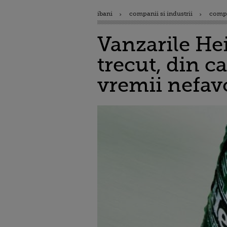
ibani
companii si industrii
comp
Vanzarile He
trecut, din c
vremii nefav