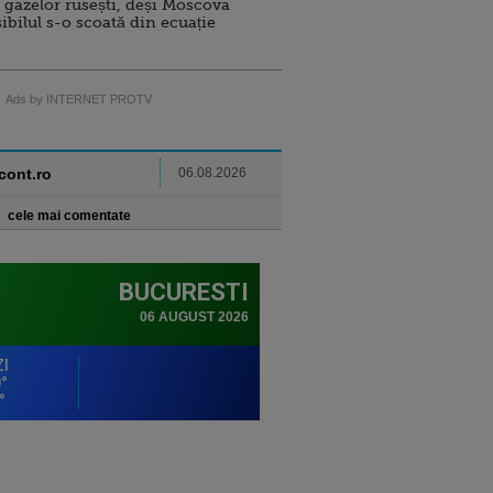
 gazelor rusești, deși Moscova
sibilul s-o scoată din ecuație
Ads by INTERNET PROTV
ncont.ro
06.08.2026
cele mai comentate