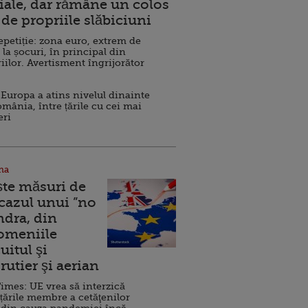
ale, dar rămâne un colos
de propriile slăbiciuni
repetiție: zona euro, extrem de
 la șocuri, în principal din
iilor. Avertisment îngrijorător
Europa a atins nivelul dinainte
omânia, între țările cu cei mai
eri
na
ște măsuri de
 cazul unui ”no
ndra, din
Domeniile
uitul şi
rutier şi aerian
imes: UE vrea să interzică
 țările membre a cetăţenilor