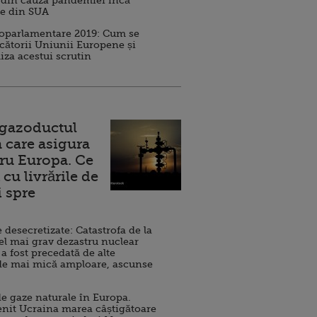
 din cauza pandemiei încă
ve din SUA
roparlamentare 2019: Cum se
cătorii Uniunii Europene și
iza acestui scrutin
 gazoductul
 care asigura
ru Europa. Ce
cu livrările de
i spre
esecretizate: Catastrofa de la
el mai grav dezastru nuclear
 a fost precedată de alte
de mai mică amploare, ascunse
e gaze naturale în Europa.
nit Ucraina marea câștigătoare