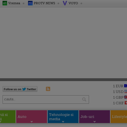
Vremea
PROTV NEWS
VOYO
1 EUR
1 USD
1 GBP
1 CHF
i si
Tehnologie si
Auto
Job-uri
Lifestyl
i
media