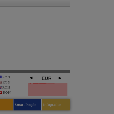
EUR
RON
RON
RON
RON
e
Smart People
Infografice