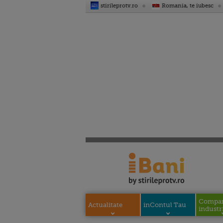
stirileprotv.ro
Romania, te iubesc
Compani
Actualitate
inContul Tau
industri