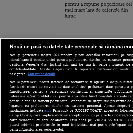
pentru a repune pe picioare cel
mai mare lant de cafenele din
lume
Stirileprotv.ro
ilike-it.
Nouă ne pasă ca datele tale personale să rămână con
Noi și partenerii noștri
201
stocăm și/sau accesăm informații pe disp
identificatorii cookie unici pentru prelucrarea datelor cu caracter person
gestiona alegerile dvs. făcând clic mai jos sau în orice moment, pe 
confidențialitate. Aceste alegeri vor fi raportate partenerilor noștr
navigarea.
Mai multe detalii
Reacția MAE după ce o
româncă a fost arestată în
Noi si partenerii nostri (retelele de socializare si agentiile de publicita
Germania pentru spionaj în
furnizorii nostri de servicii de date analitice) prelucram date pentru a p
favoarea Rusiei
functioneze, pentru a personaliza continutul si anunturile publicitare
interesele si/sau profilul dvs., pentru a va oferi functionalitati aferente ret
Alerta West Nile: două
pentru a analiza traficul pe website. Beneficiati de drepturile prevazute de
persoane au murit, iar
legatura cu prelucrarea datelor cu caracter personal. Aceste drepturi 
numărul cazurilor a ajuns la
10. Măsurile de protecție
aici
modalitatea indicata
. Prin click pe “ACCEPT TOATE”, acceptati folosire
împotriva țânțarilor
de tip Cookie, care implica inclusiv acceptul dvs. cu privire la stocarea/acc
catre Vendor-ii cu care colaboram. Prin click pe “VREAU SA MODIFIC 
Ce le-a spus Donald Trump
puteti schimba preferintele in mod individual, mai putin cele legate de 
donatorilor despre
pentru functionarea website-ului.
succesorul său pentru