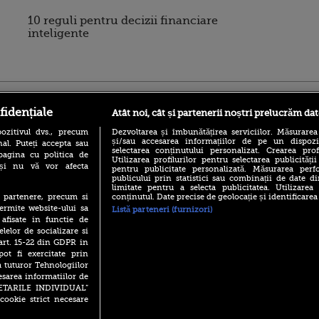
10 reguli pentru decizii financiare
inteligente
ro
foodstory.ro
Procinema.ro
fidențiale
Atât noi, cât și partenerii noștri prelucrăm dat
ozitivul dvs., precum
Dezvoltarea și îmbunătățirea serviciilor. Măsurarea
și/sau accesarea informațiilor de pe un dispoziti
al. Puteți accepta sau
selectarea conținutului personalizat. Crearea prof
pagina cu politica de
Utilizarea profilurilor pentru selectarea publicității
i și nu vă vor afecta
pentru publicitate personalizată. Măsurarea perfo
publicului prin statistici sau combinații de date di
limitate pentru a selecta publicitatea. Utilizarea
conținutul. Date precise de geolocație și identificarea
te partenere, precum si
(P) Descoperă Lumea
Emoții intense pe
ermite website-ului sa
Listă parteneri (furnizori)
Evenimentelor din România
Sebastian Stan! Iub
 afisate in functie de
cu Transilvania Events!
Annabelle, l-a făcu
elelor de socializare si
(P) Raku, gaming intens și o
 art. 15-22 din GDPR in
Din 14 septembrie
pauză binemeritată cu...
Popescu revine în 
pot fi exercitate prin
pizza Guseppe
principal la Pro T
a tuturor Tehnologiilor
(P) Poți folosi bonurile de
esarea informatiilor de
La 88 de ani și du
masă pentru a comanda
SETARILE INDIVIDUAL”
carieră fabuloasă î
mâncare acasă? Lista
cookie strict necesare
Anthony Hopkins 
aplicațiilor care le acceptă
lansează oficial î