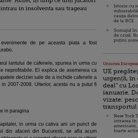
nte. Astfel, in timp ce unii jucatori
Istorie cu 
i intrau in insolventa sau trageau
vulnerabilă
cauza dator
de la BCE
Șomajul în 
de criză. R
puțini șom
e evenimente de pe aceasta piata a fost
urabo.
rul lantului de cafenele, spunea in urma cu
Uniunea Europea
iile neprofitabile. El explica de asemenea ca
UE pregăte
 spatele deciziei sale de a inchide cafenele a
urgență, în
lit in 2007-2008. Ulterior, acesta nu a putut fi
deal” cu Lo
ianuarie. 
vizate: pesc
transportul 
ste in paragina
New York T
intrarea în
Capitalei, in urma cu cativa ani un punct de
americani,
foarte acti
ii din afaceri din Bucuresti, se afla acum