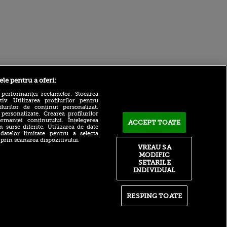
Sport.ro
ele pentru a oferi:
 performanței reclamelor. Stocarea
v. Utilizarea profilurilor pentru
ilurilor de conținut personalizat.
 personalizate. Crearea profilurilor
rmanței conținutului. Înțelegerea
ACCEPT TOATE
n surse diferite. Utilizarea de date
 datelor limitate pentru a selecta
 prin scanarea dispozitivului.
Atmosferă din altă lume la
ntru
VREAU SA
prezentarea lui Mohamed
ita lui,
MODIFIC
Salah la Trabzonspor pe
t tată!
SETARILE
Papara Park
INDIVIDUAL
, Adela
A plecat de la Manchester
rol
City pentru 50.000.000€ și a
V
semnat cu alt club din
RESPING TOATE
Premier League!
pă o
n film, Sir
După 15 ani la Fiorentina,
se
fratele lui Matteo Duțu de la
n muzică
Dinamo a semnat și el în