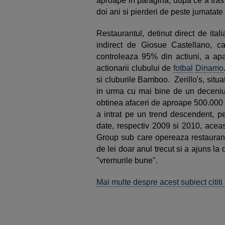
aproape in paragina, dupa ce a tras o
doi ani si pierderi de peste jumatate
Restaurantul, detinut direct de ita
indirect de Giosue Castellano, c
controleaza 95% din actiuni, a apar
actionarii clubului de
fotbal
Dinamo
si cluburile Bamboo. Zerillo's, situa
in urma cu mai bine de un deceniu, 
obtinea afaceri de aproape 500.000 d
a intrat pe un trend descendent, pe
date, respectiv 2009 si 2010, aceas
Group sub care opereaza restaurantu
de lei doar anul trecut si a ajuns la
"vremurile bune".
Mai multe despre acest subiect citit