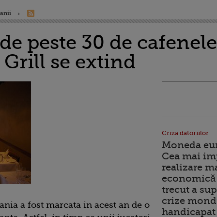
anii
e peste 30 de cafenele,
Grill se extind
Criza datoriilor
Moneda euro
Cea mai im
realizare m
economică 
trecut a sup
crize mondi
ania a fost marcata in acest an de o
handicapat 