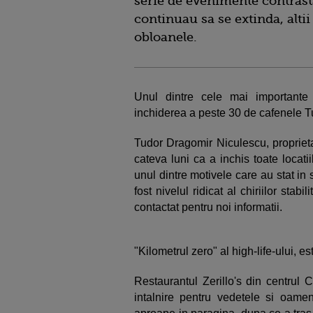
serie de evenimente contrasta
continuau sa se extinda, alti
obloanele.
Unul dintre cele mai important
inchiderea a peste 30 de cafenele T
Tudor Dragomir Niculescu, proprieta
cateva luni ca a inchis toate locat
unul dintre motivele care au stat in
fost nivelul ridicat al chiriilor stabi
contactat pentru noi informatii.
"Kilometrul zero" al high-life-ului, e
Restaurantul Zerillo's din centrul 
intalnire pentru vedetele si oamen