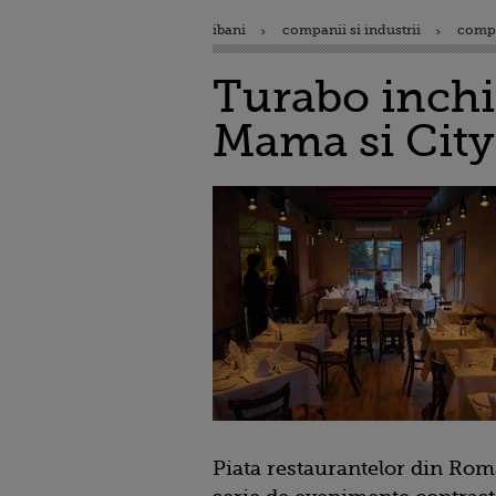
ibani
companii si industrii
comp
Turabo inchid
Mama si City 
Piata restaurantelor din Rom