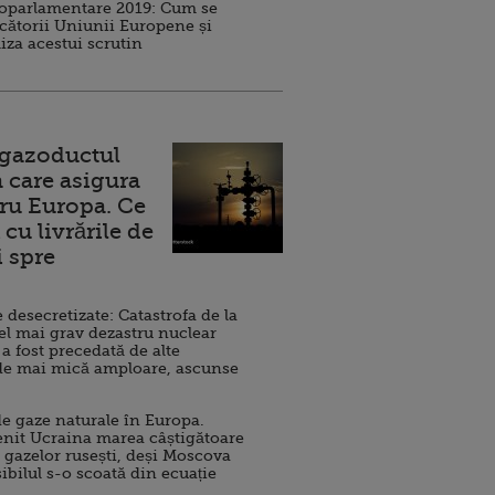
roparlamentare 2019: Cum se
cătorii Uniunii Europene și
iza acestui scrutin
 gazoductul
 care asigura
ru Europa. Ce
cu livrările de
i spre
esecretizate: Catastrofa de la
el mai grav dezastru nuclear
 a fost precedată de alte
de mai mică amploare, ascunse
e gaze naturale în Europa.
nit Ucraina marea câștigătoare
 gazelor rusești, deși Moscova
sibilul s-o scoată din ecuație