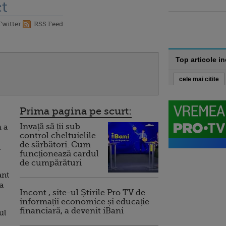
t
Twitter
RSS Feed
Top articole i
cele mai citite
Prima pagina pe scurt:
Invață să ții sub
m a
control cheltuielile
de sărbători. Cum
n
funcționează cardul
de cumpărături
ant
a
Incont , site-ul Știrile Pro TV de
informații economice și educație
financiară, a devenit iBani
ul