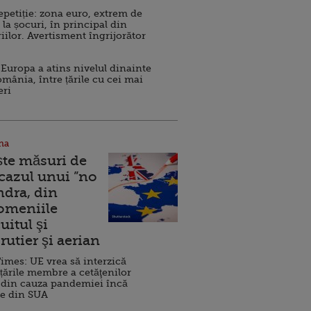
repetiție: zona euro, extrem de
 la șocuri, în principal din
iilor. Avertisment îngrijorător
Europa a atins nivelul dinainte
omânia, între țările cu cei mai
eri
na
ște măsuri de
 cazul unui ”no
ndra, din
Domeniile
uitul şi
rutier şi aerian
imes: UE vrea să interzică
 țările membre a cetăţenilor
 din cauza pandemiei încă
ve din SUA