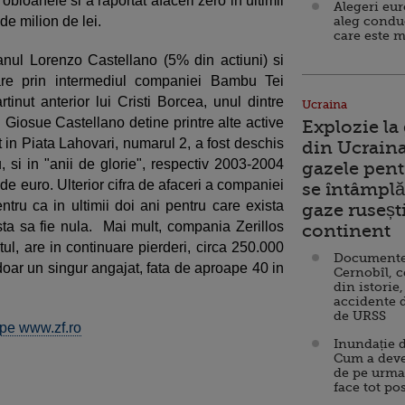
bloanele si a raportat afaceri zero in ultimii
Alegeri eu
 de milion de lei.
aleg condu
care este m
lianul Lorenzo Castellano (5% din actiuni) si
are prin intermediul companiei Bambu Tei
tinut anterior lui Cristi Borcea, unul dintre
Ucraina
. Giosue Castellano detine printre alte active
Explozie la
t in Piata Lahovari, numarul 2, a fost deschis
din Ucraina
si in "anii de glorie", respectiv 2003-2004
gazele pent
e euro. Ulterior cifra de afaceri a companiei
se întâmplă 
ntru ca in ultimii doi ani pentru care exista
gaze ruseșt
ta sa fie nula. Mai mult, compania Zerillos
continent
l, are in continuare pierderi, circa 250.000
Documente d
 doar un singur angajat, fata de aproape 40 in
Cernobîl, c
din istorie,
accidente 
de URSS
i pe www.zf.ro
Inundație d
Cum a deve
de pe urma
face tot po