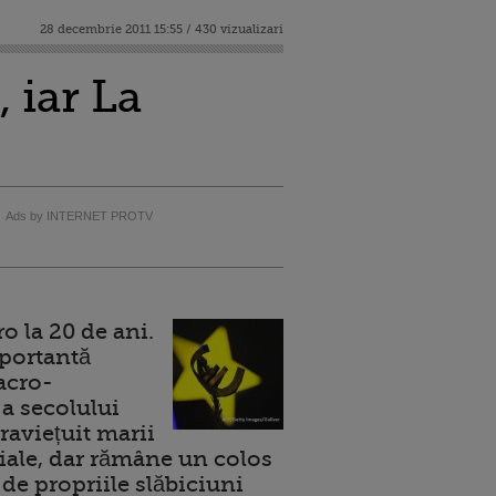
28 decembrie 2011 15:55 / 430 vizualizari
 iar La
Ads by INTERNET PROTV
 la 20 de ani.
portantă
acro-
a secolului
raviețuit marii
ale, dar rămâne un colos
de propriile slăbiciuni