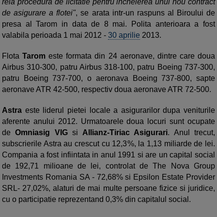
reia procedura de licitatie pentru incheierea unui nou contract
de asigurare a flotei"
, se arata intr-un raspuns al Biroului de
presa al Tarom in data de 8 mai. Polita anterioara a fost
valabila perioada 1 mai 2012 -
30 aprilie
2013.
Flota
Tarom
este formata din 24 aeronave, dintre care doua
Airbus 310-300, patru Airbus 318-100, patru Boeing 737-300,
patru Boeing 737-700, o aeronava Boeing 737-800, sapte
aeronave ATR 42-500, respectiv doua aeronave ATR 72-500.
Astra
este liderul pietei locale a asigurarilor dupa veniturile
aferente anului 2012. Urmatoarele doua locuri sunt ocupate
de
Omniasig VIG
si
Allianz-Tiriac Asigurari
. Anul trecut,
subscrierile Astra au crescut cu 12,3%, la 1,13 miliarde de lei.
Compania a fost infiintata in anul 1991 si are un capital social
de 192,71 milioane de lei, controlat de The Nova Group
Investments Romania SA - 72,68% si Epsilon Estate Provider
SRL- 27,02%, alaturi de mai multe persoane fizice si juridice,
cu o participatie reprezentand 0,3% din capitalul social.