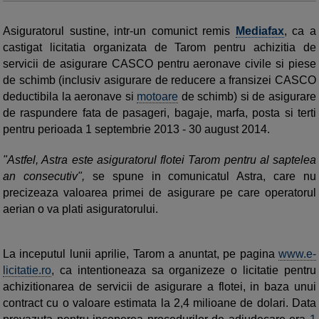
Asiguratorul sustine, intr-un comunict remis
Mediafax
, ca a
castigat licitatia organizata de Tarom pentru achizitia de
servicii de asigurare CASCO pentru aeronave civile si piese
de schimb (inclusiv asigurare de reducere a fransizei CASCO
deductibila la aeronave si
motoare
de schimb) si de asigurare
de raspundere fata de pasageri, bagaje, marfa, posta si terti
pentru perioada 1 septembrie 2013 - 30 august 2014.
"Astfel, Astra este asiguratorul flotei Tarom pentru al saptelea
an consecutiv",
se spune in comunicatul Astra, care nu
precizeaza valoarea primei de asigurare pe care operatorul
aerian o va plati asiguratorului.
La inceputul lunii aprilie, Tarom a anuntat, pe pagina
www.e-
licitatie.ro
, ca intentioneaza sa organizeze o licitatie pentru
achizitionarea de servicii de asigurare a flotei, in baza unui
contract cu o valoare estimata la 2,4 milioane de dolari. Data