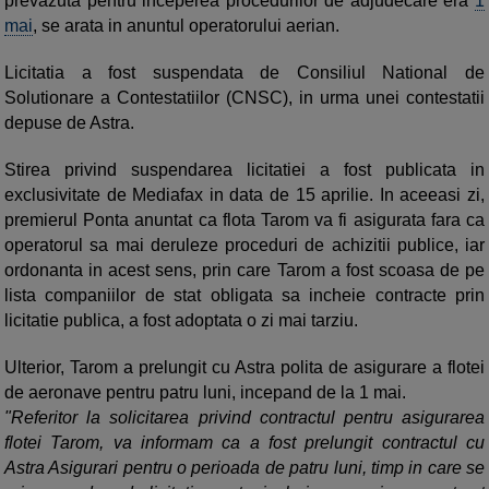
prevazuta pentru inceperea procedurilor de adjudecare era
1
mai
, se arata in anuntul operatorului aerian.
Licitatia a fost suspendata de Consiliul National de
Solutionare a Contestatiilor (CNSC), in urma unei contestatii
depuse de Astra.
Stirea privind suspendarea licitatiei a fost publicata in
exclusivitate de Mediafax in data de 15 aprilie. In aceeasi zi,
premierul Ponta anuntat ca flota Tarom va fi asigurata fara ca
operatorul sa mai deruleze proceduri de achizitii publice, iar
ordonanta in acest sens, prin care Tarom a fost scoasa de pe
lista companiilor de stat obligata sa incheie contracte prin
licitatie publica, a fost adoptata o zi mai tarziu.
Ulterior, Tarom a prelungit cu Astra polita de asigurare a flotei
de aeronave pentru patru luni, incepand de la 1 mai.
"Referitor la solicitarea privind contractul pentru asigurarea
flotei Tarom, va informam ca a fost prelungit contractul cu
Astra Asigurari pentru o perioada de patru luni, timp in care se