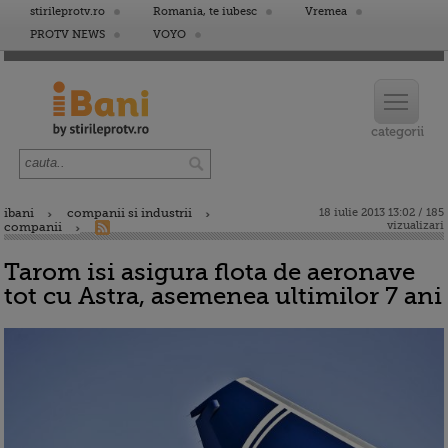
stirileprotv.ro
Romania, te iubesc
Vremea
PROTV NEWS
VOYO
ibani
companii si industrii
18 iulie 2013 13:02 / 185
vizualizari
companii
Tarom isi asigura flota de aeronave
tot cu Astra, asemenea ultimilor 7 ani