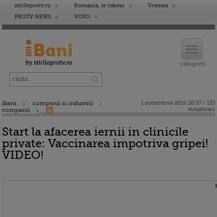
stirileprotv.ro
Romania, te iubesc
Vremea
PROTV NEWS
VOYO
ibani
companii si industrii
1 noiembrie 2010 20:37 / 123
vizualizari
companii
Start la afacerea iernii in clinicile
private: Vaccinarea impotriva gripei!
VIDEO!