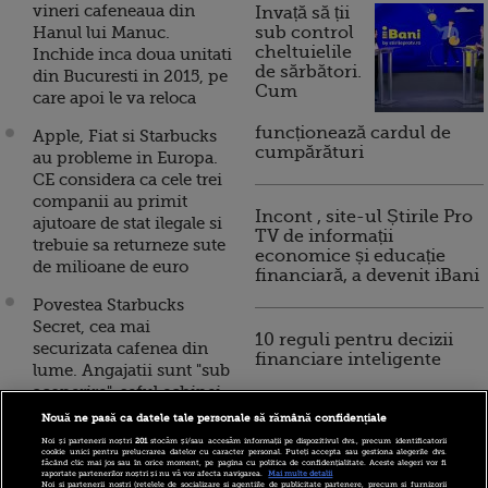
vineri cafeneaua din
Invață să ții
Hanul lui Manuc.
sub control
cheltuielile
Inchide inca doua unitati
de sărbători.
din Bucuresti in 2015, pe
Cum
care apoi le va reloca
funcționează cardul de
Apple, Fiat si Starbucks
cumpărături
au probleme in Europa.
CE considera ca cele trei
companii au primit
Incont , site-ul Știrile Pro
ajutoare de stat ilegale si
TV de informații
trebuie sa returneze sute
economice și educație
de milioane de euro
financiară, a devenit iBani
Povestea Starbucks
Secret, cea mai
10 reguli pentru decizii
securizata cafenea din
financiare inteligente
lume. Angajatii sunt "sub
acoperire", seful echipei
care a ajutat la gasirea lui
Nouă ne pasă ca datele tale personale să rămână confidențiale
ben Laden a recrutat aici
Noi și partenerii noștri
201
stocăm și/sau accesăm informații pe dispozitivul dvs., precum identificatorii
cookie unici pentru prelucrarea datelor cu caracter personal. Puteți accepta sau gestiona alegerile dvs.
făcând clic mai jos sau în orice moment, pe pagina cu politica de confidențialitate. Aceste alegeri vor fi
Ultima miscare pe care o
raportate partenerilor noștri și nu vă vor afecta navigarea.
Mai multe detalii
Noi si partenerii nostri (retelele de socializare si agentiile de publicitate partenere, precum si furnizorii