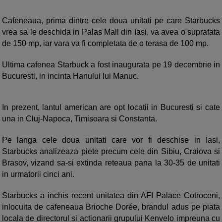
Cafeneaua, prima dintre cele doua unitati pe care Starbucks
vrea sa le deschida in Palas Mall din Iasi, va avea o suprafata
de 150 mp, iar vara va fi completata de o terasa de 100 mp.
Ultima cafenea Starbuck a fost inaugurata pe 19 decembrie in
Bucuresti, in incinta Hanului lui Manuc.
In prezent, lantul american are opt locatii in Bucuresti si cate
una in Cluj-Napoca, Timisoara si Constanta.
Pe langa cele doua unitati care vor fi deschise in Iasi,
Starbucks analizeaza piete precum cele din Sibiu, Craiova si
Brasov, vizand sa-si extinda reteaua pana la 30-35 de unitati
in urmatorii cinci ani.
Starbucks a inchis recent unitatea din AFI Palace Cotroceni,
inlocuita de cafeneaua Brioche Dorée, brandul adus pe piata
locala de directorul si actionarii grupului Kenvelo impreuna cu