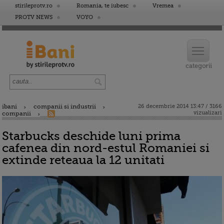
stirileprotv.ro
Romania, te iubesc
Vremea
PROTV NEWS
VOYO
ibani
companii si industrii
26 decembrie 2014 13:47 / 3166
vizualizari
companii
Starbucks deschide luni prima
cafenea din nord-estul Romaniei si
extinde reteaua la 12 unitati