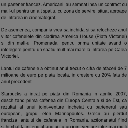
un partener francez. Americanii au semnat insa un contract cu
mall-ul pentru un alt spatiu, cu zona de servire, situat aproape
de intrarea in cinematograf.
De asemenea, compania vrea sa inchida si sa relocheze anul
viitor cafenelele din cladirea America House (Piata Victoriei)
si din mall-ul Promenada, pentru prima unitate avand o
intelegere pentru un spatiu mult mai mare la intrarea pe Calea
Victoriei.
Lantul de cafenele a obtinut anul trecut o cifra de afaceri de 7
milioane de euro pe piata locala, in crestere cu 20% fata de
anul precedent.
Starbucks a intrat pe piata din Romania in aprilie 2007,
deschizand prima cafenea din Europa Centrala si de Est, ca
rezultat al unui joint-venture incheiat cu partenerul sau
european, grupul elen Marinopoulos. Grecii au pierdut
franciza lantului de cafenele in Romania, actionariatul fiind
schimbat la inceputul anului cu un joint venture intre mai multi