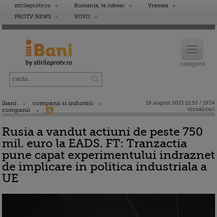
stirileprotv.ro
Romania, te iubesc
Vremea
PROTV NEWS
VOYO
ibani
companii si industrii
18 august 2013 12:53 / 1934
vizualizari
companii
Rusia a vandut actiuni de peste 750
mil. euro la EADS. FT: Tranzactia
pune capat experimentului indraznet
de implicare in politica industriala a
UE