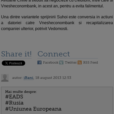
Avioane Civile a trebuit sa negocieze cu creditorii, intre care si
Vnesheconombank, in acest an, pentru a evita falimentul.
Una dintre variantele sprijinirii Suhoi este conversia in actiuni
a datoriei catre Vnesheconombank si recapitalizarea
companiei ulterior, potrivit Vedomosti.
Share it!
Connect
Facebook
Twitter
RSS Feed
autor:
iBani
, 18 august 2013 12:53
Mai multe despre:
#EADS
#Rusia
#Uniunea Europeana