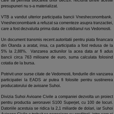
care sa permita blocarea unor decizii. Niciuna dintre aceste
presupuneri nu s-a materializat.
VTB a vandut ulterior participatia bancii Vnesheconombank.
Vnesheconombank a refuzat sa comenteze asupra tranzactiei,
care a fost dezvaluita prima data de cotidianul rus Vedomosti.
Un document transmis recent autoritatii pentru piata financara
din Olanda a aratat, insa, ca participatia a fost redusa de la
5% la 2,88%. Vanzarea actiunilor la acea data ar fi adus
bancii circa 763 milioane de euro, suma calculata folosind
cotatia de la bursa.
Potrivit unor surse citate de Vedomosti, fondurile din vanzarea
participatiei la EADS ar putea fi folosite pentru sustinerea
producatorului de avioane Suhoi.
Divizia Suhoi Avioane Civile a companiei dezvolta un proiect
pentru productia aeronavei S100 Superjet, cu 100 de locuri.
Datoriile acestuia se ridica la 2,1 miliarde de dolari, iar Suhoi