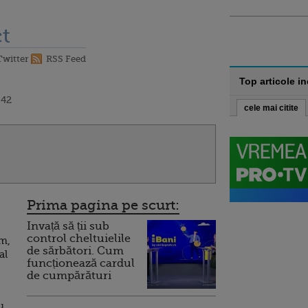
t
Twitter
RSS Feed
Top articole i
:42
cele mai citite
Prima pagina pe scurt:
Invață să ții sub
control cheltuielile
m,
de sărbători. Cum
al
funcționează cardul
de cumpărături
u