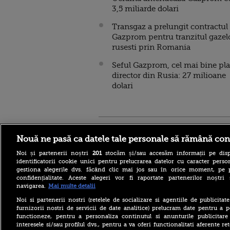
3,5 miliarde dolari
Transgaz a prelungit contractul
Gazprom pentru tranzitul gazel
rusesti prin Romania
Seful Gazprom, cel mai bine pla
director din Rusia: 27 milioane
dolari
Stirileprotv.ro
ilike-it.
Nouă ne pasă ca datele tale personale să rămână con
Noi și partenerii noștri
201
stocăm și/sau accesăm informații pe disp
identificatorii cookie unici pentru prelucrarea datelor cu caracter person
gestiona alegerile dvs. făcând clic mai jos sau în orice moment, pe 
confidențialitate. Aceste alegeri vor fi raportate partenerilor noștr
navigarea.
Mai multe detalii
Reacția MAE după ce o
româncă a fost arestată în
Noi si partenerii nostri (retelele de socializare si agentiile de publicita
Germania pentru spionaj în
furnizorii nostri de servicii de date analitice) prelucram date pentru a p
favoarea Rusiei
functioneze, pentru a personaliza continutul si anunturile publicitare
interesele si/sau profilul dvs., pentru a va oferi functionalitati aferente ret
Alerta West Nile: două