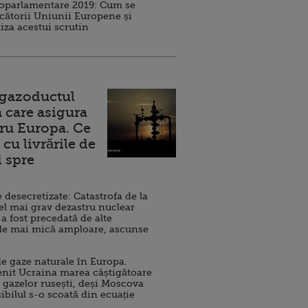
roparlamentare 2019: Cum se
cătorii Uniunii Europene și
iza acestui scrutin
 gazoductul
 care asigura
ru Europa. Ce
cu livrările de
i spre
esecretizate: Catastrofa de la
el mai grav dezastru nuclear
 a fost precedată de alte
de mai mică amploare, ascunse
e gaze naturale în Europa.
nit Ucraina marea câștigătoare
 gazelor rusești, deși Moscova
sibilul s-o scoată din ecuație