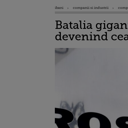
ibani
companii si industrii
comp
Batalia gigan
devenind cea