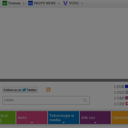
Vremea
PROTV NEWS
VOYO
1 EUR
1 USD
1 GBP
1 CHF
i si
Tehnologie si
Auto
Job-uri
Lifestyl
i
media