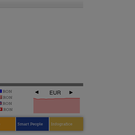
EUR
RON
RON
RON
RON
e
Smart People
Infografice