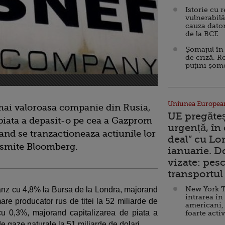
Istorie cu 
vulnerabilă
cauza dator
de la BCE
Șomajul în 
de criză. R
puțini șom
Uniunea Europea
mai valoroasa companie din Rusia,
UE pregăte
 piata a depasit-o pe cea a Gazprom
urgență, în
and se tranzactioneaza actiunile lor
deal” cu Lo
ansmite Bloomberg.
ianuarie. 
vizate: pesc
transportul 
New York T
pranz cu 4,8% la Bursa de la Londra, majorand
intrarea în
are producator rus de titei la 52 miliarde de
americani,
 cu 0,3%, majorand capitalizarea de piata a
foarte acti
 gaze naturale la 51 miliarde de dolari.