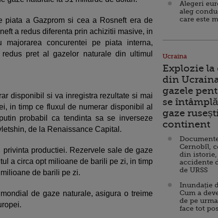
Alegeri eu
aleg condu
care este m
de piata a Gazprom si cea a Rosneft era de
eft a redus diferenta prin achizitii masive, in
 majorarea concurentei pe piata interna,
 redus pret al gazelor naturale din ultimul
Ucraina
Explozie la
din Ucraina
gazele pent
r disponibil si va inregistra rezultate si mai
se întâmplă 
ei, in timp ce fluxul de numerar disponibil al
gaze ruseșt
utin probabil ca tendinta sa se inverseze
continent
avletshin, de la Renaissance Capital.
Documente d
Cernobîl, c
privinta productiei. Rezervele sale de gaze
din istorie,
ntul a circa opt milioane de barili pe zi, in timp
accidente 
de URSS
ilioane de barili pe zi.
Inundație d
Cum a deve
mondial de gaze naturale, asigura o treime
de pe urma
uropei.
face tot po