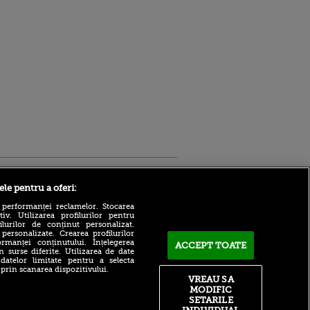
Sport.ro
ele pentru a oferi:
 performanței reclamelor. Stocarea
v. Utilizarea profilurilor pentru
ilurilor de conținut personalizat.
 personalizate. Crearea profilurilor
rmanței conținutului. Înțelegerea
ACCEPT TOATE
n surse diferite. Utilizarea de date
 datelor limitate pentru a selecta
 prin scanarea dispozitivului.
Atmosferă din altă lume la
ntru
VREAU SA
prezentarea lui Mohamed
ita lui,
MODIFIC
Salah la Trabzonspor pe
t tată!
SETARILE
Papara Park