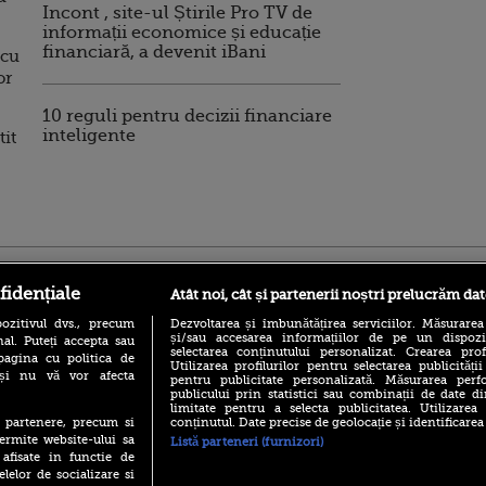
Incont , site-ul Știrile Pro TV de
informații economice și educație
financiară, a devenit iBani
 cu
or
10 reguli pentru decizii financiare
inteligente
tit
ro
foodstory.ro
Procinema.ro
fidențiale
Atât noi, cât și partenerii noștri prelucrăm dat
ozitivul dvs., precum
Dezvoltarea și îmbunătățirea serviciilor. Măsurarea
și/sau accesarea informațiilor de pe un dispoziti
al. Puteți accepta sau
selectarea conținutului personalizat. Crearea prof
pagina cu politica de
Utilizarea profilurilor pentru selectarea publicității
i și nu vă vor afecta
pentru publicitate personalizată. Măsurarea perfo
publicului prin statistici sau combinații de date di
limitate pentru a selecta publicitatea. Utilizarea
conținutul. Date precise de geolocație și identificarea
te partenere, precum si
(P) Descoperă Lumea
Emoții intense pe
ermite website-ului sa
Listă parteneri (furnizori)
Evenimentelor din România
Sebastian Stan! Iub
 afisate in functie de
cu Transilvania Events!
Annabelle, l-a făcu
elelor de socializare si