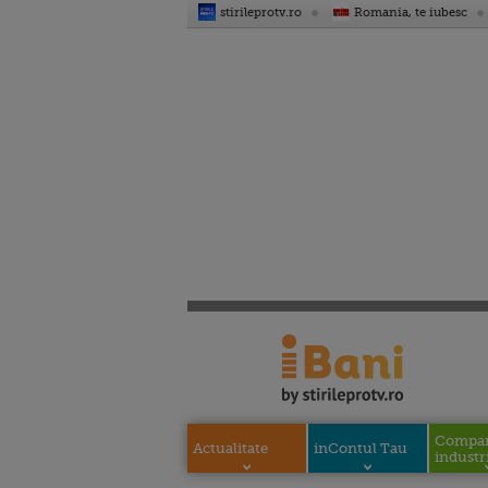
stirileprotv.ro
Romania, te iubesc
Compani
Actualitate
inContul Tau
industri