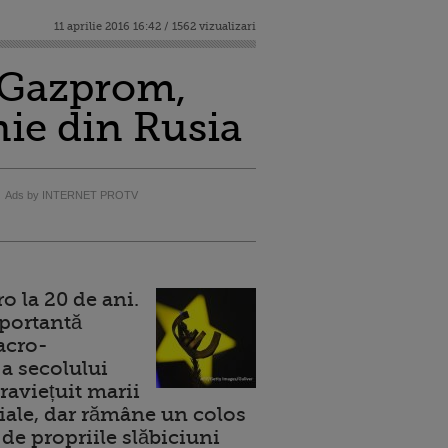
11 aprilie 2016 16:42 / 1562 vizualizari
t Gazprom,
ie din Rusia
Ads by INTERNET PROTV
 la 20 de ani.
portantă
acro-
a secolului
raviețuit marii
ale, dar rămâne un colos
de propriile slăbiciuni