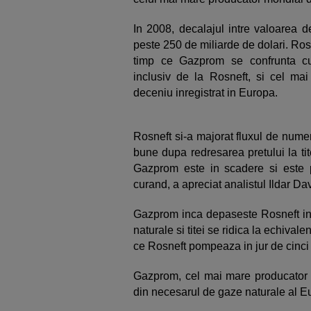
In 2008, decalajul intre valoarea 
peste 250 de miliarde de dolari. Rosn
timp ce Gazprom se confrunta cu
inclusiv de la Rosneft, si cel mai
deceniu inregistrat in Europa.
Rosneft si-a majorat fluxul de numera
bune dupa redresarea pretului la tit
Gazprom este in scadere si este p
curand, a apreciat analistul Ildar D
Gazprom inca depaseste Rosneft in 
naturale si titei se ridica la echivale
ce Rosneft pompeaza in jur de cinci m
Gazprom, cel mai mare producator 
din necesarul de gaze naturale al E