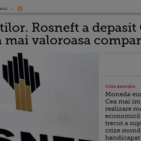
anii
tilor. Rosneft a depasi
 mai valoroasa compan
Criza datoriilor
Moneda euro
Cea mai im
realizare m
economică 
trecut a sup
crize mondi
handicapat 