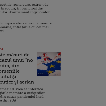
repetiție: zona euro, extrem de
 la șocuri, în principal din
iilor. Avertisment îngrijorător
Europa a atins nivelul dinainte
omânia, între țările cu cei mai
eri
na
ște măsuri de
 cazul unui ”no
ndra, din
Domeniile
uitul şi
rutier şi aerian
imes: UE vrea să interzică
 țările membre a cetăţenilor
 din cauza pandemiei încă
ve din SUA