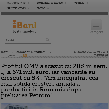
stirileprotv.ro
Romania, te iubesc
Vremea
PROTV NEWS
VOYO
ibani
companii si industrii
13 august 2013 10:08 / 244
vizualizari
companii
Profitul OMV a scazut cu 20% in sem.
I, la 671 mil. euro, iar vanzarile au
crescut cu 5% . "Am inregistrat cea
mai solida crestere anuala a
productiei in Romania dupa
preluarea Petrom"